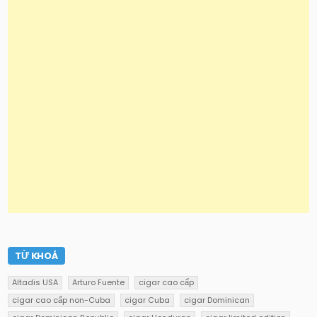
TỪ KHOÁ
Altadis USA
Arturo Fuente
cigar cao cấp
cigar cao cấp non-Cuba
cigar Cuba
cigar Dominican