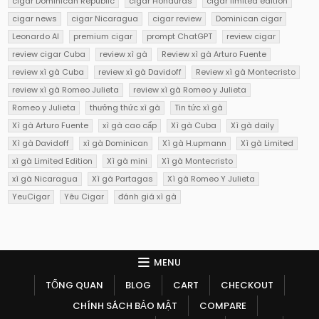
cigar Dominican Republic
cigar Honduras
cigar limited edition
cigar news
cigar Nicaragua
cigar review
Dominican cigar
Leonardo AI
premium cigar
prompt ChatGPT
review cigar
review cigar Cuba
review xì gà
Review xì gà Arturo Fuente
review xì gà Cuba
review xì gà Davidoff
Review xì gà Montecristo
review xì gà Romeo Julieta
review xì gà Romeo y Julieta
Romeo y Julieta
thưởng thức xì gà
Tin tức xì gà
Xì gà Arturo Fuente
xì gà cao cấp
Xì gà Cuba
Xì gà daily
Xì gà Davidoff
xì gà Dominican
Xì gà H.upmann
Xì gà Limited
xì gà Limited Edition
Xì gà mini
Xì gà Montecristo
xì gà Nicaragua
Xì gà Partagas
Xì gà Romeo Y Julieta
YeuCigar
Yêu Cigar
đánh giá xì gà
MENU
TỔNG QUAN
BLOG
CART
CHECKOUT
CHÍNH SÁCH BẢO MẬT
COMPARE