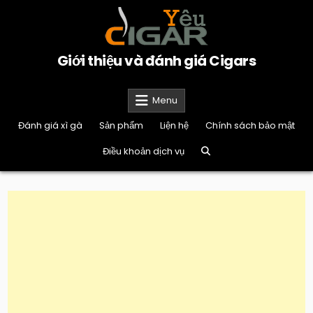
Skip
to
content
Giới thiệu và đánh giá Cigars
Menu
Đánh giá xì gà
Sản phẩm
Liện hệ
Chính sách bảo mật
Điều khoản dịch vụ