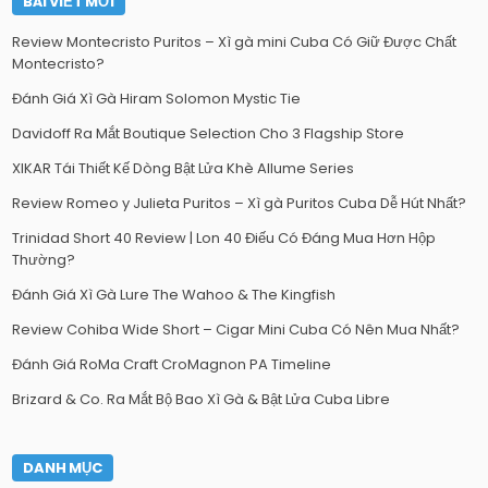
BÀI VIẾT MỚI
Review Montecristo Puritos – Xì gà mini Cuba Có Giữ Được Chất
Montecristo?
Đánh Giá Xì Gà Hiram Solomon Mystic Tie
Davidoff Ra Mắt Boutique Selection Cho 3 Flagship Store
XIKAR Tái Thiết Kế Dòng Bật Lửa Khè Allume Series
Review Romeo y Julieta Puritos – Xì gà Puritos Cuba Dễ Hút Nhất?
Trinidad Short 40 Review | Lon 40 Điếu Có Đáng Mua Hơn Hộp
Thường?
Đánh Giá Xì Gà Lure The Wahoo & The Kingfish
Review Cohiba Wide Short – Cigar Mini Cuba Có Nên Mua Nhất?
Đánh Giá RoMa Craft CroMagnon PA Timeline
Brizard & Co. Ra Mắt Bộ Bao Xì Gà & Bật Lửa Cuba Libre
DANH MỤC