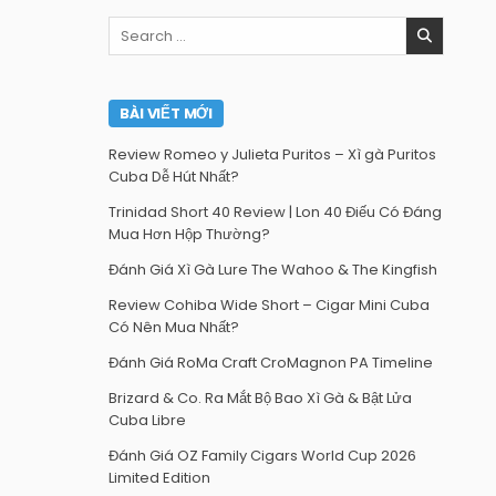
Search
for:
BÀI VIẾT MỚI
Review Romeo y Julieta Puritos – Xì gà Puritos
Cuba Dễ Hút Nhất?
Trinidad Short 40 Review | Lon 40 Điếu Có Đáng
Mua Hơn Hộp Thường?
Đánh Giá Xì Gà Lure The Wahoo & The Kingfish
Review Cohiba Wide Short – Cigar Mini Cuba
Có Nên Mua Nhất?
Đánh Giá RoMa Craft CroMagnon PA Timeline
Brizard & Co. Ra Mắt Bộ Bao Xì Gà & Bật Lửa
Cuba Libre
Đánh Giá OZ Family Cigars World Cup 2026
Limited Edition