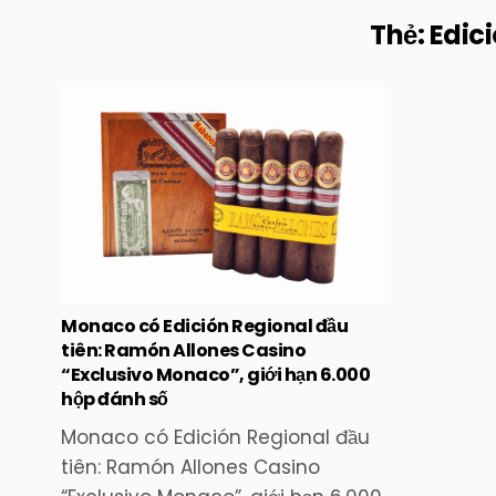
Thẻ:
Edic
Posted
in
Monaco có Edición Regional đầu
tiên: Ramón Allones Casino
“Exclusivo Monaco”, giới hạn 6.000
hộp đánh số
Monaco có Edición Regional đầu
tiên: Ramón Allones Casino