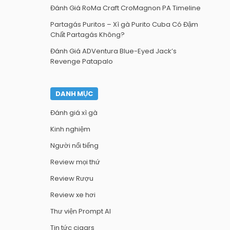
Đánh Giá RoMa Craft CroMagnon PA Timeline
Partagás Puritos – Xì gà Purito Cuba Có Đậm
Chất Partagás Không?
Đánh Giá ADVentura Blue-Eyed Jack’s
Revenge Patapalo
DANH MỤC
Đánh giá xì gà
Kinh nghiệm
Người nổi tiếng
Review mọi thứ
Review Rượu
Review xe hơi
Thư viện Prompt AI
Tin tức cigars