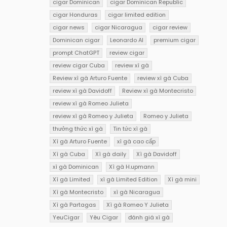
cigar Dominican
cigar Dominican Republic
cigar Honduras
cigar limited edition
cigar news
cigar Nicaragua
cigar review
Dominican cigar
Leonardo AI
premium cigar
prompt ChatGPT
review cigar
review cigar Cuba
review xì gà
Review xì gà Arturo Fuente
review xì gà Cuba
review xì gà Davidoff
Review xì gà Montecristo
review xì gà Romeo Julieta
review xì gà Romeo y Julieta
Romeo y Julieta
thưởng thức xì gà
Tin tức xì gà
Xì gà Arturo Fuente
xì gà cao cấp
Xì gà Cuba
Xì gà daily
Xì gà Davidoff
xì gà Dominican
Xì gà H.upmann
Xì gà Limited
xì gà Limited Edition
Xì gà mini
Xì gà Montecristo
xì gà Nicaragua
Xì gà Partagas
Xì gà Romeo Y Julieta
YeuCigar
Yêu Cigar
đánh giá xì gà