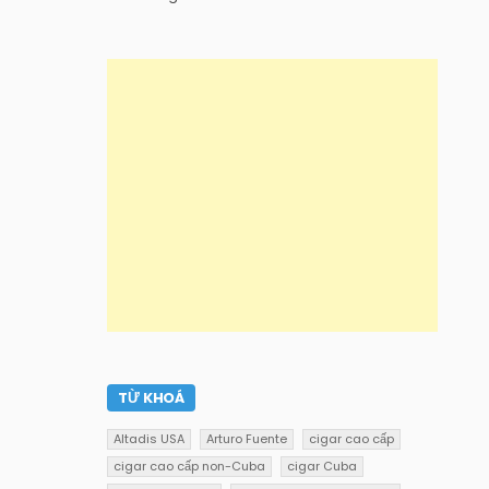
TỪ KHOÁ
Altadis USA
Arturo Fuente
cigar cao cấp
cigar cao cấp non-Cuba
cigar Cuba