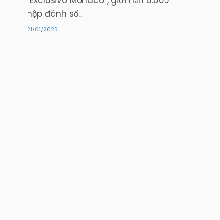
“Exclusivo Monaco”, giới hạn 6.000
hộp đánh số…
21/01/2026