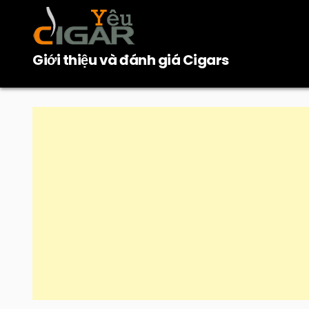
Skip
to
content
Giới thiệu và đánh giá Cigars