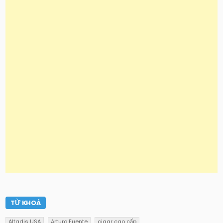
TỪ KHOÁ
Altadis USA
Arturo Fuente
cigar cao cấp