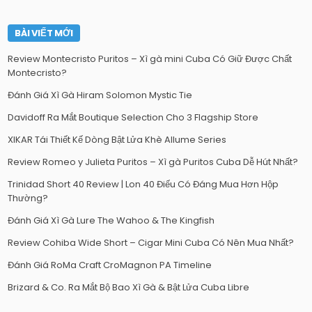
BÀI VIẾT MỚI
Review Montecristo Puritos – Xì gà mini Cuba Có Giữ Được Chất
Montecristo?
Đánh Giá Xì Gà Hiram Solomon Mystic Tie
Davidoff Ra Mắt Boutique Selection Cho 3 Flagship Store
XIKAR Tái Thiết Kế Dòng Bật Lửa Khè Allume Series
Review Romeo y Julieta Puritos – Xì gà Puritos Cuba Dễ Hút Nhất?
Trinidad Short 40 Review | Lon 40 Điếu Có Đáng Mua Hơn Hộp
Thường?
Đánh Giá Xì Gà Lure The Wahoo & The Kingfish
Review Cohiba Wide Short – Cigar Mini Cuba Có Nên Mua Nhất?
Đánh Giá RoMa Craft CroMagnon PA Timeline
Brizard & Co. Ra Mắt Bộ Bao Xì Gà & Bật Lửa Cuba Libre