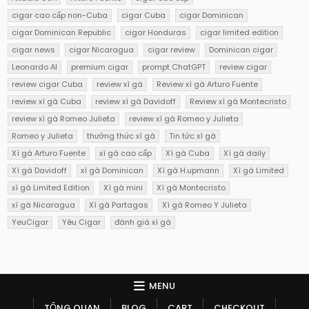
cigar cao cấp non-Cuba
cigar Cuba
cigar Dominican
cigar Dominican Republic
cigar Honduras
cigar limited edition
cigar news
cigar Nicaragua
cigar review
Dominican cigar
Leonardo AI
premium cigar
prompt ChatGPT
review cigar
review cigar Cuba
review xì gà
Review xì gà Arturo Fuente
review xì gà Cuba
review xì gà Davidoff
Review xì gà Montecristo
review xì gà Romeo Julieta
review xì gà Romeo y Julieta
Romeo y Julieta
thưởng thức xì gà
Tin tức xì gà
Xì gà Arturo Fuente
xì gà cao cấp
Xì gà Cuba
Xì gà daily
Xì gà Davidoff
xì gà Dominican
Xì gà H.upmann
Xì gà Limited
xì gà Limited Edition
Xì gà mini
Xì gà Montecristo
xì gà Nicaragua
Xì gà Partagas
Xì gà Romeo Y Julieta
YeuCigar
Yêu Cigar
đánh giá xì gà
MENU
TỔNG QUAN
BLOG
CART
CHECKOUT