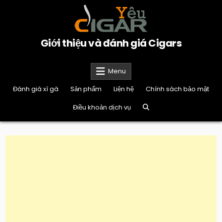
Skip
to
content
Giới thiệu và đánh giá Cigars
Menu
Đánh giá xì gà
Sản phẩm
Liện hệ
Chính sách bảo mật
Điều khoản dịch vụ