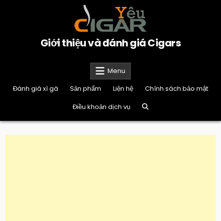
Skip
to
content
Giới thiệu và đánh giá Cigars
Menu
Đánh giá xì gà
Sản phẩm
Liện hệ
Chính sách bảo mật
Điều khoản dịch vụ