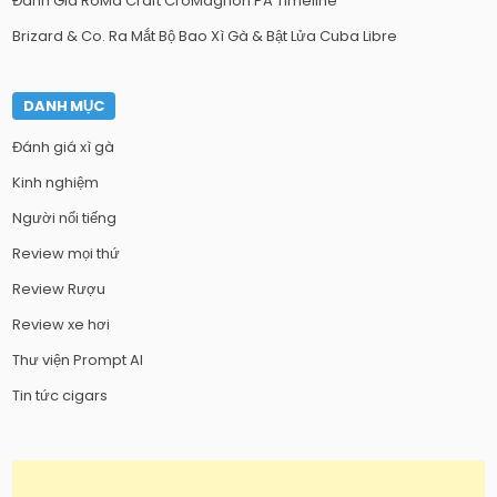
Đánh Giá RoMa Craft CroMagnon PA Timeline
Brizard & Co. Ra Mắt Bộ Bao Xì Gà & Bật Lửa Cuba Libre
DANH MỤC
Đánh giá xì gà
Kinh nghiệm
Người nổi tiếng
Review mọi thứ
Review Rượu
Review xe hơi
Thư viện Prompt AI
Tin tức cigars