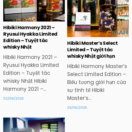
in
in
Hibiki Harmony 2021 –
Ryusui Hyakka Limited
Edition – Tuyệt tác
Hibiki Master’s Select
whisky Nhật
Limited – Tuyệt tác
whisky Nhật giới hạn
Hibiki Harmony 2021 –
Ryusui Hyakka Limited
Hibiki Harmony Master’s
Edition – Tuyệt tác
Select Limited Edition –
whisky Nhật Hibiki
Biểu tượng giới hạn của
Harmony 2021 –…
sự tinh tế Hibiki
Master’s…
02/06/2025
29/05/2025