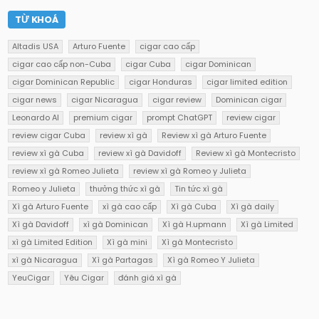
TỪ KHOÁ
Altadis USA
Arturo Fuente
cigar cao cấp
cigar cao cấp non-Cuba
cigar Cuba
cigar Dominican
cigar Dominican Republic
cigar Honduras
cigar limited edition
cigar news
cigar Nicaragua
cigar review
Dominican cigar
Leonardo AI
premium cigar
prompt ChatGPT
review cigar
review cigar Cuba
review xì gà
Review xì gà Arturo Fuente
review xì gà Cuba
review xì gà Davidoff
Review xì gà Montecristo
review xì gà Romeo Julieta
review xì gà Romeo y Julieta
Romeo y Julieta
thưởng thức xì gà
Tin tức xì gà
Xì gà Arturo Fuente
xì gà cao cấp
Xì gà Cuba
Xì gà daily
Xì gà Davidoff
xì gà Dominican
Xì gà H.upmann
Xì gà Limited
xì gà Limited Edition
Xì gà mini
Xì gà Montecristo
xì gà Nicaragua
Xì gà Partagas
Xì gà Romeo Y Julieta
YeuCigar
Yêu Cigar
đánh giá xì gà