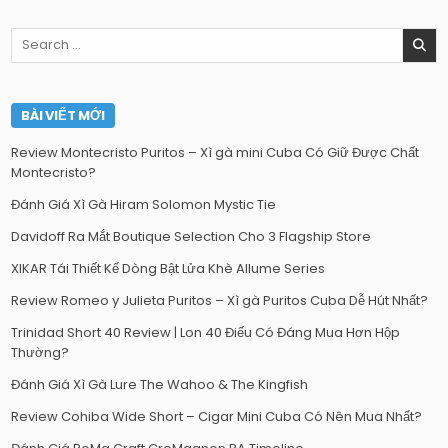
Search
for:
BÀI VIẾT MỚI
Review Montecristo Puritos – Xì gà mini Cuba Có Giữ Được Chất
Montecristo?
Đánh Giá Xì Gà Hiram Solomon Mystic Tie
Davidoff Ra Mắt Boutique Selection Cho 3 Flagship Store
XIKAR Tái Thiết Kế Dòng Bật Lửa Khè Allume Series
Review Romeo y Julieta Puritos – Xì gà Puritos Cuba Dễ Hút Nhất?
Trinidad Short 40 Review | Lon 40 Điếu Có Đáng Mua Hơn Hộp
Thường?
Đánh Giá Xì Gà Lure The Wahoo & The Kingfish
Review Cohiba Wide Short – Cigar Mini Cuba Có Nên Mua Nhất?