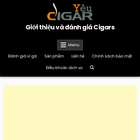
Skip
to
content
Giới thiệu và đánh giá Cigars
Menu
Đánh giá xì gà
Sản phẩm
Liện hệ
Chính sách bảo mật
Điều khoản dịch vụ