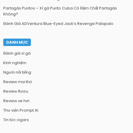
Partagás Puritos – Xì gà Purito Cuba Có Đậm Chất Partagás
Không?
Đánh Giá ADVentura Blue-Eyed Jack’s Revenge Patapalo
DANH MỤC
Đánh giá xì gà
Kinh nghiệm
Người nổi tiếng
Review mọi thứ
Review Rượu
Review xe hơi
Thư viện Prompt AI
Tin tức cigars