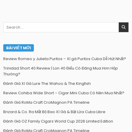
Search
for:
BÀI VIẾT MỚI
Review Romeo y Julieta Puritos – Xì gà Puritos Cuba Dễ Hút Nhất?
Trinidad Short 40 Review | Lon 40 Điếu Có Đáng Mua Hơn Hộp
Thường?
Đánh Giá Xì Gà Lure The Wahoo & The Kingfish
Review Cohiba Wide Short – Cigar Mini Cuba Có Nên Mua Nhất?
Đánh Giá RoMa Craft CroMagnon PA Timeline
Brizard & Co. Ra Mắt Bộ Bao Xì Gà & Bật Lửa Cuba Libre
Đánh Giá OZ Family Cigars World Cup 2026 Limited Edition
Đánh Giá RoMa Craft CroMagnon PA Timeline