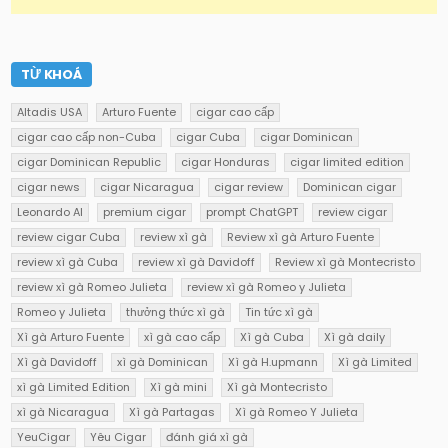
TỪ KHOÁ
Altadis USA
Arturo Fuente
cigar cao cấp
cigar cao cấp non-Cuba
cigar Cuba
cigar Dominican
cigar Dominican Republic
cigar Honduras
cigar limited edition
cigar news
cigar Nicaragua
cigar review
Dominican cigar
Leonardo AI
premium cigar
prompt ChatGPT
review cigar
review cigar Cuba
review xì gà
Review xì gà Arturo Fuente
review xì gà Cuba
review xì gà Davidoff
Review xì gà Montecristo
review xì gà Romeo Julieta
review xì gà Romeo y Julieta
Romeo y Julieta
thưởng thức xì gà
Tin tức xì gà
Xì gà Arturo Fuente
xì gà cao cấp
Xì gà Cuba
Xì gà daily
Xì gà Davidoff
xì gà Dominican
Xì gà H.upmann
Xì gà Limited
xì gà Limited Edition
Xì gà mini
Xì gà Montecristo
xì gà Nicaragua
Xì gà Partagas
Xì gà Romeo Y Julieta
YeuCigar
Yêu Cigar
đánh giá xì gà