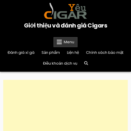
Skip
to
content
Giới thiệu và đánh giá Cigars
Menu
Đánh giá xì gà
Sản phẩm
Liện hệ
Chính sách bảo mật
Điều khoản dịch vụ