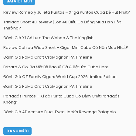
BÀI VIẾT MỚI
Review Romeo y Julieta Puritos – Xì gà Puritos Cuba Dễ Hút Nhất?
Trinidad Short 40 Review | Lon 40 Điếu Có Đáng Mua Hơn Hộp
Thường?
Đánh Giá Xì Gà Lure The Wahoo & The Kingfish
Review Cohiba Wide Short – Cigar Mini Cuba Có Nên Mua Nhất?
Đánh Giá RoMa Craft CroMagnon PA Timeline
Brizard & Co. Ra Mắt Bộ Bao Xì Gà & Bật Lửa Cuba Libre
Đánh Giá OZ Family Cigars World Cup 2026 Limited Edition
Đánh Giá RoMa Craft CroMagnon PA Timeline
Partagás Puritos – Xì gà Purito Cuba Có Đậm Chất Partagás
Không?
Đánh Giá ADVentura Blue-Eyed Jack’s Revenge Patapalo
DANH MỤC