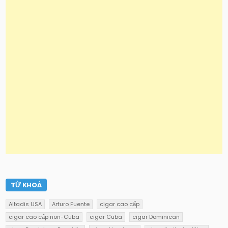
TỪ KHOÁ
Altadis USA
Arturo Fuente
cigar cao cấp
cigar cao cấp non-Cuba
cigar Cuba
cigar Dominican