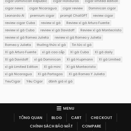
cigar Dominican Republic
cigar Honduras
cigar limited edition
cigar news
cigar Nicaragua
cigar review
Dominican cigar
Leonardo AI
premium cigar
prompt ChatGPT
review cigar
review cigar Cuba
review xì gà
Review xì gà Arturo Fuente
review xì gà Cuba
review xì gà Davidoff
Review xì gà Montecristo
review xì gà Romeo Julieta
review xì gà Romeo y Julieta
Romeo y Julieta
thưởng thức xì gà
Tin tức xì gà
Xì gà Arturo Fuente
xì gà cao cấp
Xì gà Cuba
Xì gà daily
Xì gà Davidoff
xì gà Dominican
Xì gà H.upmann
Xì gà Limited
xì gà Limited Edition
Xì gà mini
Xì gà Montecristo
xì gà Nicaragua
Xì gà Partagas
Xì gà Romeo Y Julieta
YeuCigar
Yêu Cigar
đánh giá xì gà
MENU
TỔNG QUAN
BLOG
CART
CHECKOUT
CHÍNH SÁCH BẢO MẬT
COMPARE