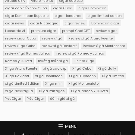
Altadis USA
Arturo Fuente
cigar cao cấp
cigar cao cấp non-Cuba
cigar Cuba
cigar Dominican
cigar Dominican Republic
cigar Honduras
cigar limited edition
cigar news
cigar Nicaragua
cigar review
Dominican cigar
Leonardo AI
premium cigar
prompt ChatGPT
review cigar
review cigar Cuba
review xì gà
Review xì gà Arturo Fuente
review xì gà Cuba
review xì gà Davidoff
Review xì gà Montecristo
review xì gà Romeo Julieta
review xì gà Romeo y Julieta
Romeo y Julieta
thưởng thức xì gà
Tin tức xì gà
Xì gà Arturo Fuente
xì gà cao cấp
Xì gà Cuba
Xì gà daily
Xì gà Davidoff
xì gà Dominican
Xì gà H.upmann
Xì gà Limited
xì gà Limited Edition
Xì gà mini
Xì gà Montecristo
xì gà Nicaragua
Xì gà Partagas
Xì gà Romeo Y Julieta
YeuCigar
Yêu Cigar
đánh giá xì gà
MENU