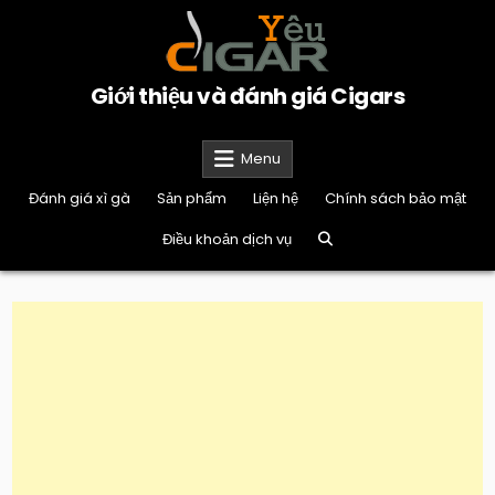
Skip
to
content
Giới thiệu và đánh giá Cigars
Menu
Đánh giá xì gà
Sản phẩm
Liện hệ
Chính sách bảo mật
Điều khoản dịch vụ