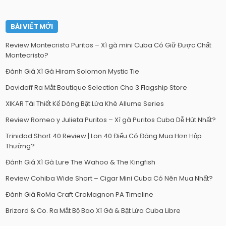
BÀI VIẾT MỚI
Review Montecristo Puritos – Xì gà mini Cuba Có Giữ Được Chất
Montecristo?
Đánh Giá Xì Gà Hiram Solomon Mystic Tie
Davidoff Ra Mắt Boutique Selection Cho 3 Flagship Store
XIKAR Tái Thiết Kế Dòng Bật Lửa Khè Allume Series
Review Romeo y Julieta Puritos – Xì gà Puritos Cuba Dễ Hút Nhất?
Trinidad Short 40 Review | Lon 40 Điếu Có Đáng Mua Hơn Hộp
Thường?
Đánh Giá Xì Gà Lure The Wahoo & The Kingfish
Review Cohiba Wide Short – Cigar Mini Cuba Có Nên Mua Nhất?
Đánh Giá RoMa Craft CroMagnon PA Timeline
Brizard & Co. Ra Mắt Bộ Bao Xì Gà & Bật Lửa Cuba Libre