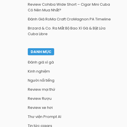
Review Cohiba Wide Short – Cigar Mini Cuba
Có Nên Mua Nhất?
Đánh Giá RoMa Craft CroMagnon PA Timeline
Brizard & Co. Ra Mắt Bộ Bao Xì Gà & Bật Lửa
Cuba Libre
DANH MỤC
Đánh giá xì gà
Kinh nghiệm
Người nổi tiếng
Review mọi thứ
Review Rượu
Review xe hơi
Thư viện Prompt AI
Tin tức cigars