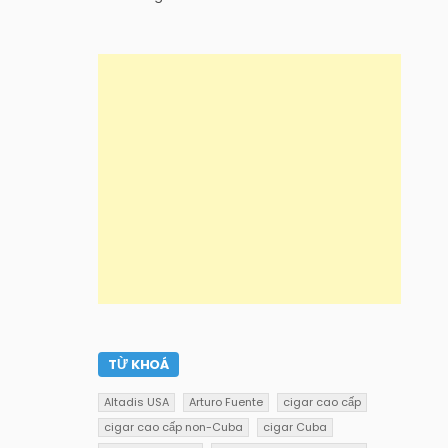
TỪ KHOÁ
Altadis USA
Arturo Fuente
cigar cao cấp
cigar cao cấp non-Cuba
cigar Cuba