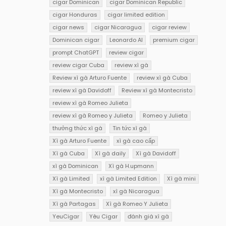
cigar Dominican
cigar Dominican Republic
cigar Honduras
cigar limited edition
cigar news
cigar Nicaragua
cigar review
Dominican cigar
Leonardo AI
premium cigar
prompt ChatGPT
review cigar
review cigar Cuba
review xì gà
Review xì gà Arturo Fuente
review xì gà Cuba
review xì gà Davidoff
Review xì gà Montecristo
review xì gà Romeo Julieta
review xì gà Romeo y Julieta
Romeo y Julieta
thưởng thức xì gà
Tin tức xì gà
Xì gà Arturo Fuente
xì gà cao cấp
Xì gà Cuba
Xì gà daily
Xì gà Davidoff
xì gà Dominican
Xì gà H.upmann
Xì gà Limited
xì gà Limited Edition
Xì gà mini
Xì gà Montecristo
xì gà Nicaragua
Xì gà Partagas
Xì gà Romeo Y Julieta
YeuCigar
Yêu Cigar
đánh giá xì gà