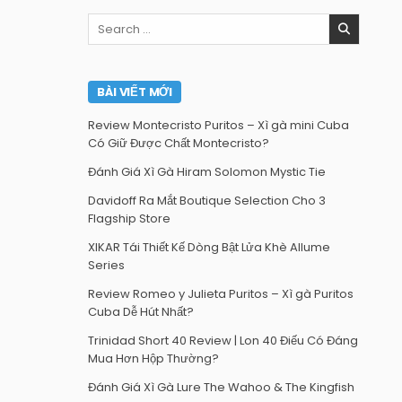
Search
for:
BÀI VIẾT MỚI
Review Montecristo Puritos – Xì gà mini Cuba
Có Giữ Được Chất Montecristo?
Đánh Giá Xì Gà Hiram Solomon Mystic Tie
Davidoff Ra Mắt Boutique Selection Cho 3
Flagship Store
XIKAR Tái Thiết Kế Dòng Bật Lửa Khè Allume
Series
Review Romeo y Julieta Puritos – Xì gà Puritos
Cuba Dễ Hút Nhất?
Trinidad Short 40 Review | Lon 40 Điếu Có Đáng
Mua Hơn Hộp Thường?
Đánh Giá Xì Gà Lure The Wahoo & The Kingfish