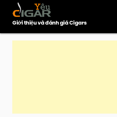
Skip
to
content
Giới thiệu và đánh giá Cigars