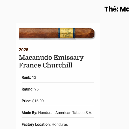
Thẻ:
Ma
Posted
in