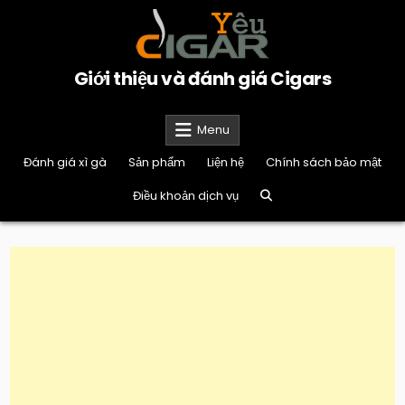
Skip
to
content
Giới thiệu và đánh giá Cigars
Menu
Đánh giá xì gà
Sản phẩm
Liện hệ
Chính sách bảo mật
Điều khoản dịch vụ