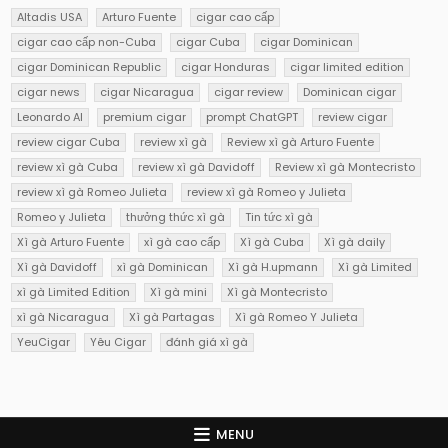
Altadis USA
Arturo Fuente
cigar cao cấp
cigar cao cấp non-Cuba
cigar Cuba
cigar Dominican
cigar Dominican Republic
cigar Honduras
cigar limited edition
cigar news
cigar Nicaragua
cigar review
Dominican cigar
Leonardo AI
premium cigar
prompt ChatGPT
review cigar
review cigar Cuba
review xì gà
Review xì gà Arturo Fuente
review xì gà Cuba
review xì gà Davidoff
Review xì gà Montecristo
review xì gà Romeo Julieta
review xì gà Romeo y Julieta
Romeo y Julieta
thưởng thức xì gà
Tin tức xì gà
Xì gà Arturo Fuente
xì gà cao cấp
Xì gà Cuba
Xì gà daily
Xì gà Davidoff
xì gà Dominican
Xì gà H.upmann
Xì gà Limited
xì gà Limited Edition
Xì gà mini
Xì gà Montecristo
xì gà Nicaragua
Xì gà Partagas
Xì gà Romeo Y Julieta
YeuCigar
Yêu Cigar
đánh giá xì gà
MENU