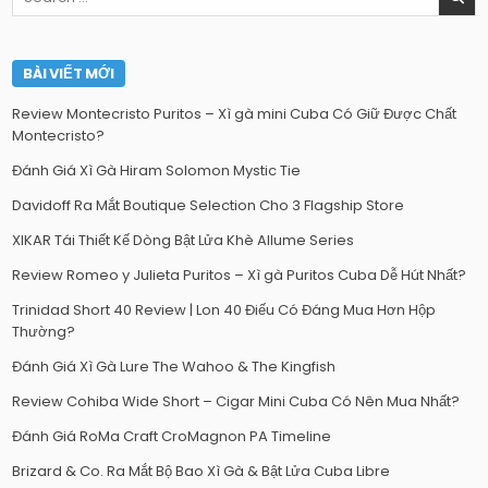
for:
BÀI VIẾT MỚI
Review Montecristo Puritos – Xì gà mini Cuba Có Giữ Được Chất
Montecristo?
Đánh Giá Xì Gà Hiram Solomon Mystic Tie
Davidoff Ra Mắt Boutique Selection Cho 3 Flagship Store
XIKAR Tái Thiết Kế Dòng Bật Lửa Khè Allume Series
Review Romeo y Julieta Puritos – Xì gà Puritos Cuba Dễ Hút Nhất?
Trinidad Short 40 Review | Lon 40 Điếu Có Đáng Mua Hơn Hộp
Thường?
Đánh Giá Xì Gà Lure The Wahoo & The Kingfish
Review Cohiba Wide Short – Cigar Mini Cuba Có Nên Mua Nhất?
Đánh Giá RoMa Craft CroMagnon PA Timeline
Brizard & Co. Ra Mắt Bộ Bao Xì Gà & Bật Lửa Cuba Libre