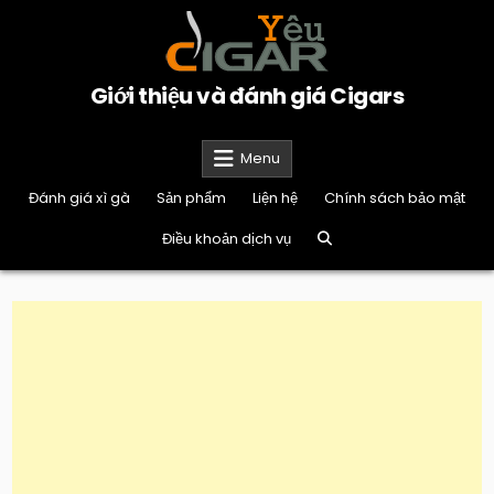
Skip
to
content
Giới thiệu và đánh giá Cigars
Menu
Đánh giá xì gà
Sản phẩm
Liện hệ
Chính sách bảo mật
Điều khoản dịch vụ