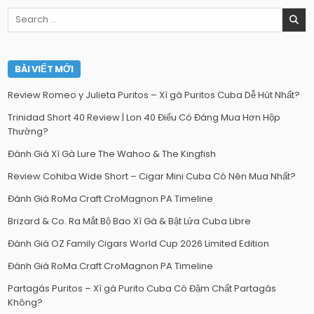
Search
for:
BÀI VIẾT MỚI
Review Romeo y Julieta Puritos – Xì gà Puritos Cuba Dễ Hút Nhất?
Trinidad Short 40 Review | Lon 40 Điếu Có Đáng Mua Hơn Hộp
Thường?
Đánh Giá Xì Gà Lure The Wahoo & The Kingfish
Review Cohiba Wide Short – Cigar Mini Cuba Có Nên Mua Nhất?
Đánh Giá RoMa Craft CroMagnon PA Timeline
Brizard & Co. Ra Mắt Bộ Bao Xì Gà & Bật Lửa Cuba Libre
Đánh Giá OZ Family Cigars World Cup 2026 Limited Edition
Đánh Giá RoMa Craft CroMagnon PA Timeline
Partagás Puritos – Xì gà Purito Cuba Có Đậm Chất Partagás
Không?