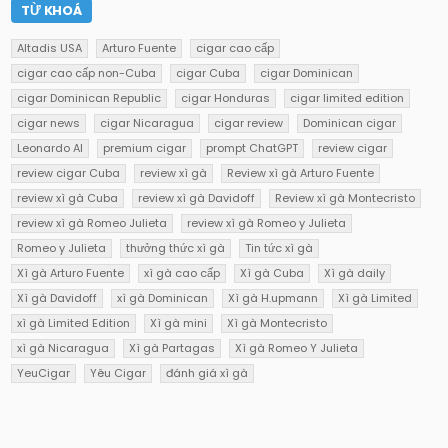
TỪ KHOÁ
Altadis USA
Arturo Fuente
cigar cao cấp
cigar cao cấp non-Cuba
cigar Cuba
cigar Dominican
cigar Dominican Republic
cigar Honduras
cigar limited edition
cigar news
cigar Nicaragua
cigar review
Dominican cigar
Leonardo AI
premium cigar
prompt ChatGPT
review cigar
review cigar Cuba
review xì gà
Review xì gà Arturo Fuente
review xì gà Cuba
review xì gà Davidoff
Review xì gà Montecristo
review xì gà Romeo Julieta
review xì gà Romeo y Julieta
Romeo y Julieta
thưởng thức xì gà
Tin tức xì gà
Xì gà Arturo Fuente
xì gà cao cấp
Xì gà Cuba
Xì gà daily
Xì gà Davidoff
xì gà Dominican
Xì gà H.upmann
Xì gà Limited
xì gà Limited Edition
Xì gà mini
Xì gà Montecristo
xì gà Nicaragua
Xì gà Partagas
Xì gà Romeo Y Julieta
YeuCigar
Yêu Cigar
đánh giá xì gà