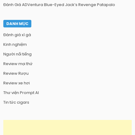
Đánh Giá ADVentura Blue-Eyed Jack’s Revenge Patapalo
DANH MỤC
Đánh giá xì gà
Kinh nghiệm
Người nổi tiếng
Review mọi thứ
Review Rượu
Review xe hơi
Thư viện Prompt AI
Tin tức cigars