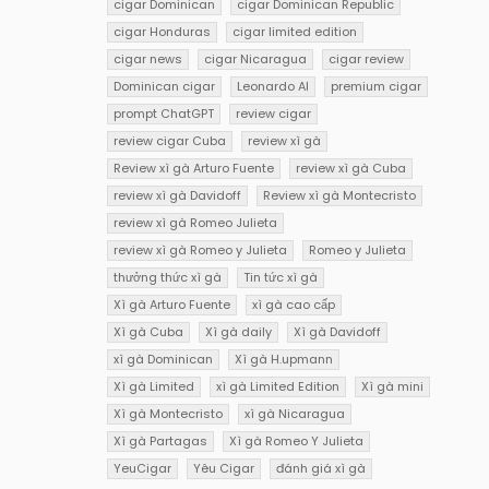
cigar Dominican
cigar Dominican Republic
cigar Honduras
cigar limited edition
cigar news
cigar Nicaragua
cigar review
Dominican cigar
Leonardo AI
premium cigar
prompt ChatGPT
review cigar
review cigar Cuba
review xì gà
Review xì gà Arturo Fuente
review xì gà Cuba
review xì gà Davidoff
Review xì gà Montecristo
review xì gà Romeo Julieta
review xì gà Romeo y Julieta
Romeo y Julieta
thưởng thức xì gà
Tin tức xì gà
Xì gà Arturo Fuente
xì gà cao cấp
Xì gà Cuba
Xì gà daily
Xì gà Davidoff
xì gà Dominican
Xì gà H.upmann
Xì gà Limited
xì gà Limited Edition
Xì gà mini
Xì gà Montecristo
xì gà Nicaragua
Xì gà Partagas
Xì gà Romeo Y Julieta
YeuCigar
Yêu Cigar
đánh giá xì gà