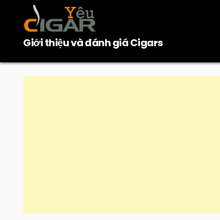
Skip
to
content
Giới thiệu và đánh giá Cigars