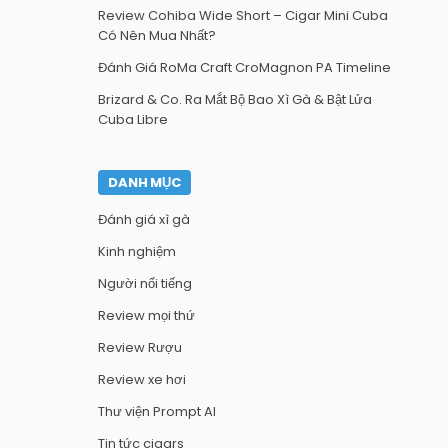
Review Cohiba Wide Short – Cigar Mini Cuba
Có Nên Mua Nhất?
Đánh Giá RoMa Craft CroMagnon PA Timeline
Brizard & Co. Ra Mắt Bộ Bao Xì Gà & Bật Lửa
Cuba Libre
DANH MỤC
Đánh giá xì gà
Kinh nghiệm
Người nổi tiếng
Review mọi thứ
Review Rượu
Review xe hơi
Thư viện Prompt AI
Tin tức cigars