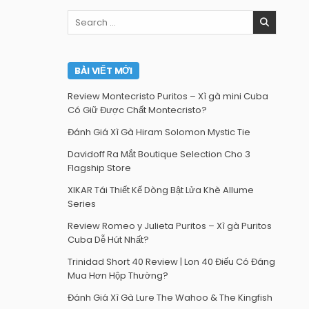
Search
for:
BÀI VIẾT MỚI
Review Montecristo Puritos – Xì gà mini Cuba
Có Giữ Được Chất Montecristo?
Đánh Giá Xì Gà Hiram Solomon Mystic Tie
Davidoff Ra Mắt Boutique Selection Cho 3
Flagship Store
XIKAR Tái Thiết Kế Dòng Bật Lửa Khè Allume
Series
Review Romeo y Julieta Puritos – Xì gà Puritos
Cuba Dễ Hút Nhất?
Trinidad Short 40 Review | Lon 40 Điếu Có Đáng
Mua Hơn Hộp Thường?
Đánh Giá Xì Gà Lure The Wahoo & The Kingfish