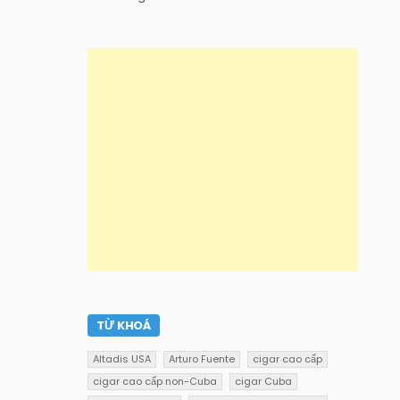
TỪ KHOÁ
Altadis USA
Arturo Fuente
cigar cao cấp
cigar cao cấp non-Cuba
cigar Cuba