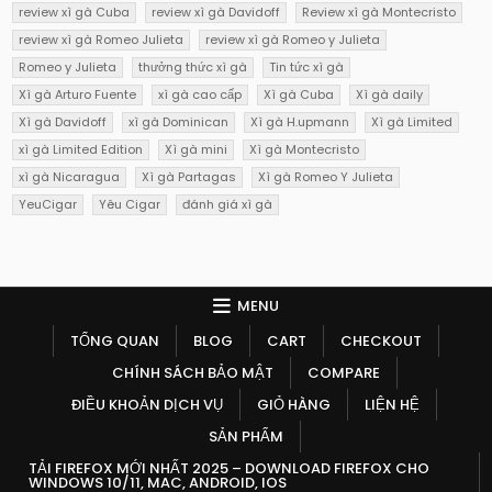
review xì gà Cuba
review xì gà Davidoff
Review xì gà Montecristo
review xì gà Romeo Julieta
review xì gà Romeo y Julieta
Romeo y Julieta
thưởng thức xì gà
Tin tức xì gà
Xì gà Arturo Fuente
xì gà cao cấp
Xì gà Cuba
Xì gà daily
Xì gà Davidoff
xì gà Dominican
Xì gà H.upmann
Xì gà Limited
xì gà Limited Edition
Xì gà mini
Xì gà Montecristo
xì gà Nicaragua
Xì gà Partagas
Xì gà Romeo Y Julieta
YeuCigar
Yêu Cigar
đánh giá xì gà
MENU
TỔNG QUAN
BLOG
CART
CHECKOUT
CHÍNH SÁCH BẢO MẬT
COMPARE
ĐIỀU KHOẢN DỊCH VỤ
GIỎ HÀNG
LIỆN HỆ
SẢN PHẨM
TẢI FIREFOX MỚI NHẤT 2025 – DOWNLOAD FIREFOX CHO
WINDOWS 10/11, MAC, ANDROID, IOS