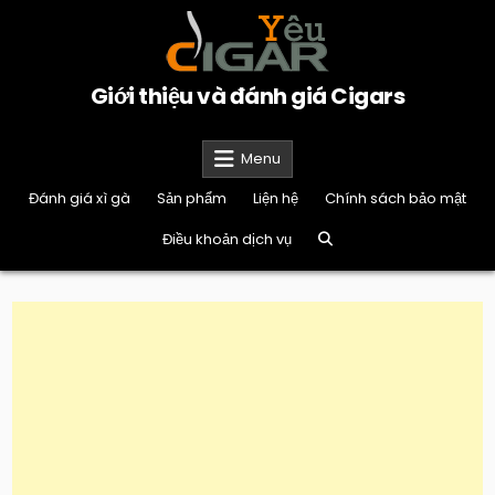
Skip
to
content
Giới thiệu và đánh giá Cigars
Menu
Đánh giá xì gà
Sản phẩm
Liện hệ
Chính sách bảo mật
Điều khoản dịch vụ