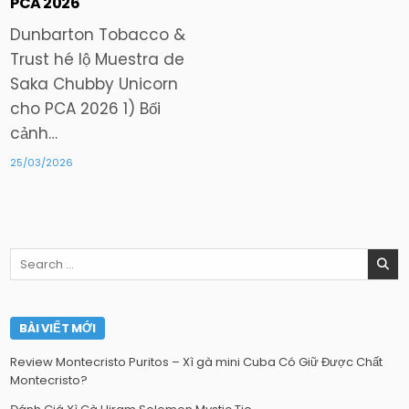
in
PCA 2026
Dunbarton Tobacco &
Trust hé lộ Muestra de
Saka Chubby Unicorn
cho PCA 2026 1) Bối
cảnh…
25/03/2026
Search
for:
BÀI VIẾT MỚI
Review Montecristo Puritos – Xì gà mini Cuba Có Giữ Được Chất
Montecristo?