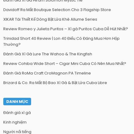
Đánh Giá Xì Gà Hiram Solomon Mystic Tie
Davidoff Ra Mắt Boutique Selection Cho 3 Flagship Store
XIKAR Tái Thiết Kế Dòng Bật Lửa Khè Allume Series
Review Romeo y Julieta Puritos – Xì gà Puritos Cuba Dễ Hút Nhất?
Trinidad Short 40 Review | Lon 40 Điếu Có Đáng Mua Hơn Hộp
Thường?
Đánh Giá Xì Gà Lure The Wahoo & The Kingfish
Review Cohiba Wide Short – Cigar Mini Cuba Có Nên Mua Nhất?
Đánh Giá RoMa Craft CroMagnon PA Timeline
Brizard & Co. Ra Mắt Bộ Bao Xì Gà & Bật Lửa Cuba Libre
DANH MỤC
Đánh giá xì gà
Kinh nghiệm
Người nổi tiếng