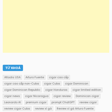
TỪ KHOÁ
Altadis USA
Arturo Fuente
cigar cao cấp
cigar cao cấp non-Cuba
cigar Cuba
cigar Dominican
cigar Dominican Republic
cigar Honduras
cigar limited edition
cigar news
cigar Nicaragua
cigar review
Dominican cigar
Leonardo AI
premium cigar
prompt ChatGPT
review cigar
review cigar Cuba
review xì gà
Review xì gà Arturo Fuente