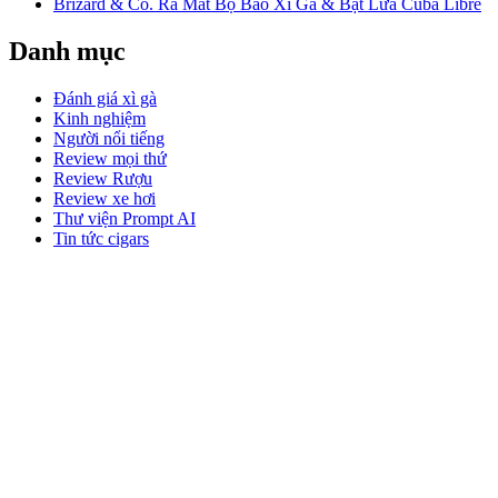
Brizard & Co. Ra Mắt Bộ Bao Xì Gà & Bật Lửa Cuba Libre
Danh mục
Đánh giá xì gà
Kinh nghiệm
Người nổi tiếng
Review mọi thứ
Review Rượu
Review xe hơi
Thư viện Prompt AI
Tin tức cigars