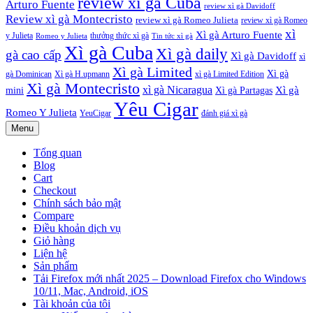
review xì gà Cuba
Arturo Fuente
review xì gà Davidoff
Review xì gà Montecristo
review xì gà Romeo Julieta
review xì gà Romeo
xì
Xì gà Arturo Fuente
y Julieta
thưởng thức xì gà
Tin tức xì gà
Romeo y Julieta
Xì gà Cuba
Xì gà daily
gà cao cấp
Xì gà Davidoff
xì
Xì gà Limited
Xì gà
gà Dominican
Xì gà H.upmann
xì gà Limited Edition
Xì gà Montecristo
xì gà Nicaragua
Xì gà
mini
Xì gà Partagas
Yêu Cigar
Romeo Y Julieta
YeuCigar
đánh giá xì gà
Menu
Tổng quan
Blog
Cart
Checkout
Chính sách bảo mật
Compare
Điều khoản dịch vụ
Giỏ hàng
Liện hệ
Sản phẩm
Tải Firefox mới nhất 2025 – Download Firefox cho Windows
10/11, Mac, Android, iOS
Tài khoản của tôi