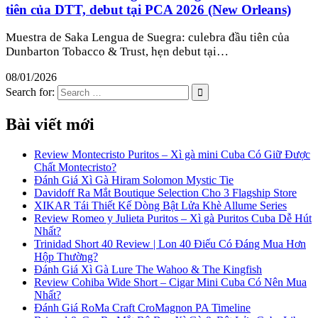
tiên của DTT, debut tại PCA 2026 (New Orleans)
Muestra de Saka Lengua de Suegra: culebra đầu tiên của
Dunbarton Tobacco & Trust, hẹn debut tại…
08/01/2026
Search for:
Bài viết mới
Review Montecristo Puritos – Xì gà mini Cuba Có Giữ Được
Chất Montecristo?
Đánh Giá Xì Gà Hiram Solomon Mystic Tie
Davidoff Ra Mắt Boutique Selection Cho 3 Flagship Store
XIKAR Tái Thiết Kế Dòng Bật Lửa Khè Allume Series
Review Romeo y Julieta Puritos – Xì gà Puritos Cuba Dễ Hút
Nhất?
Trinidad Short 40 Review | Lon 40 Điếu Có Đáng Mua Hơn
Hộp Thường?
Đánh Giá Xì Gà Lure The Wahoo & The Kingfish
Review Cohiba Wide Short – Cigar Mini Cuba Có Nên Mua
Nhất?
Đánh Giá RoMa Craft CroMagnon PA Timeline