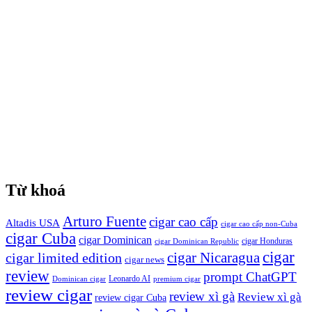
Từ khoá
Arturo Fuente
cigar cao cấp
Altadis USA
cigar cao cấp non-Cuba
cigar Cuba
cigar Dominican
cigar Honduras
cigar Dominican Republic
cigar
cigar Nicaragua
cigar limited edition
cigar news
review
prompt ChatGPT
Leonardo AI
Dominican cigar
premium cigar
review cigar
review xì gà
Review xì gà
review cigar Cuba