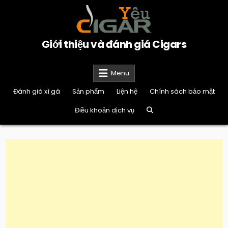
Skip
to
content
Giới thiệu và đánh giá Cigars
Menu
Đánh giá xì gà
Sản phẩm
Liện hệ
Chính sách bảo mật
Điều khoản dịch vụ