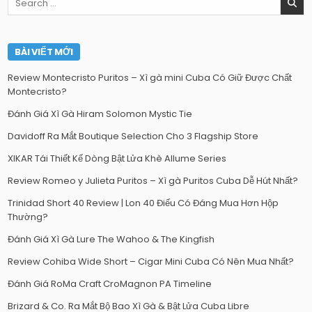
for:
BÀI VIẾT MỚI
Review Montecristo Puritos – Xì gà mini Cuba Có Giữ Được Chất
Montecristo?
Đánh Giá Xì Gà Hiram Solomon Mystic Tie
Davidoff Ra Mắt Boutique Selection Cho 3 Flagship Store
XIKAR Tái Thiết Kế Dòng Bật Lửa Khè Allume Series
Review Romeo y Julieta Puritos – Xì gà Puritos Cuba Dễ Hút Nhất?
Trinidad Short 40 Review | Lon 40 Điếu Có Đáng Mua Hơn Hộp
Thường?
Đánh Giá Xì Gà Lure The Wahoo & The Kingfish
Review Cohiba Wide Short – Cigar Mini Cuba Có Nên Mua Nhất?
Đánh Giá RoMa Craft CroMagnon PA Timeline
Brizard & Co. Ra Mắt Bộ Bao Xì Gà & Bật Lửa Cuba Libre