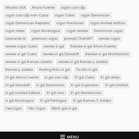
Altadis USA
Arturo Fuente
cigar cao cấp
cigar cao cấp non-Cuba
cigar Cuba
cigar Dominican
cigar Dominican Republic
cigar Honduras
cigar limited edition
cigar news
cigar Nicaragua
cigar review
Dominican cigar
Leonardo AI
premium cigar
prompt ChatGPT
review cigar
review cigar Cuba
review xì gà
Review xì gà Arturo Fuente
review xì gà Cuba
review xì gà Davidoff
Review xì gà Montecristo
review xì gà Romeo Julieta
review xì gà Romeo y Julieta
Romeo y Julieta
thưởng thức xì gà
Tin tức xì gà
Xì gà Arturo Fuente
xì gà cao cấp
Xì gà Cuba
Xì gà daily
Xì gà Davidoff
xì gà Dominican
Xì gà H.upmann
Xì gà Limited
xì gà Limited Edition
Xì gà mini
Xì gà Montecristo
xì gà Nicaragua
Xì gà Partagas
Xì gà Romeo Y Julieta
YeuCigar
Yêu Cigar
đánh giá xì gà
MENU