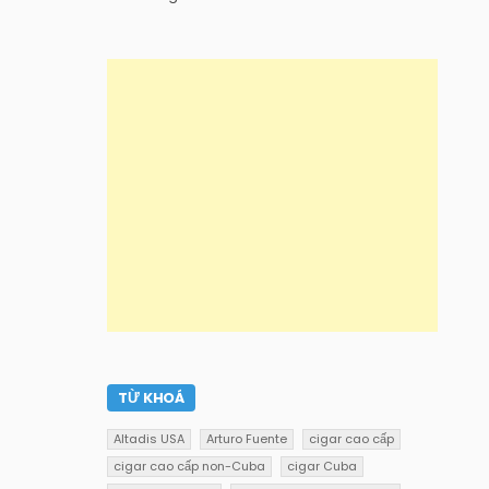
TỪ KHOÁ
Altadis USA
Arturo Fuente
cigar cao cấp
cigar cao cấp non-Cuba
cigar Cuba