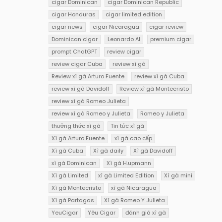
cigar Dominican
cigar Dominican Republic
cigar Honduras
cigar limited edition
cigar news
cigar Nicaragua
cigar review
Dominican cigar
Leonardo AI
premium cigar
prompt ChatGPT
review cigar
review cigar Cuba
review xì gà
Review xì gà Arturo Fuente
review xì gà Cuba
review xì gà Davidoff
Review xì gà Montecristo
review xì gà Romeo Julieta
review xì gà Romeo y Julieta
Romeo y Julieta
thưởng thức xì gà
Tin tức xì gà
Xì gà Arturo Fuente
xì gà cao cấp
Xì gà Cuba
Xì gà daily
Xì gà Davidoff
xì gà Dominican
Xì gà H.upmann
Xì gà Limited
xì gà Limited Edition
Xì gà mini
Xì gà Montecristo
xì gà Nicaragua
Xì gà Partagas
Xì gà Romeo Y Julieta
YeuCigar
Yêu Cigar
đánh giá xì gà