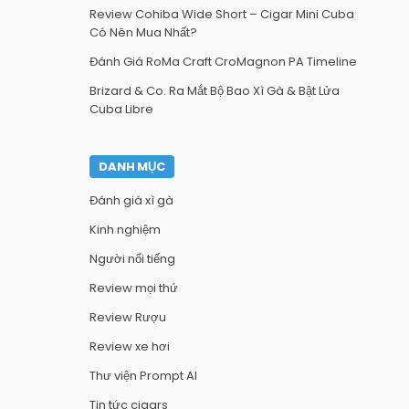
Review Cohiba Wide Short – Cigar Mini Cuba
Có Nên Mua Nhất?
Đánh Giá RoMa Craft CroMagnon PA Timeline
Brizard & Co. Ra Mắt Bộ Bao Xì Gà & Bật Lửa
Cuba Libre
DANH MỤC
Đánh giá xì gà
Kinh nghiệm
Người nổi tiếng
Review mọi thứ
Review Rượu
Review xe hơi
Thư viện Prompt AI
Tin tức cigars