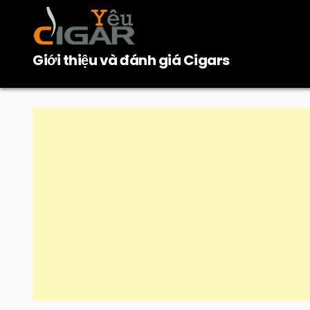
Skip
to
content
Giới thiệu và đánh giá Cigars