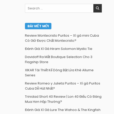
Search
for:
BÀI VIẾT MỚI
Review Montecristo Puritos – Xì gà mini Cuba
Có Giữ Được Chất Montecristo?
Đánh Giá Xì Gà Hiram Solomon Mystic Tie
Davidoff Ra Mắt Boutique Selection Cho 3
Flagship Store
XIKAR Tái Thiết Kế Dòng Bật Lửa Khè Allume
Series
Review Romeo y Julieta Puritos – Xì gà Puritos
Cuba Dễ Hút Nhất?
Trinidad Short 40 Review | Lon 40 Điếu Có Đáng
Mua Hơn Hộp Thường?
Đánh Giá Xì Gà Lure The Wahoo & The Kingfish