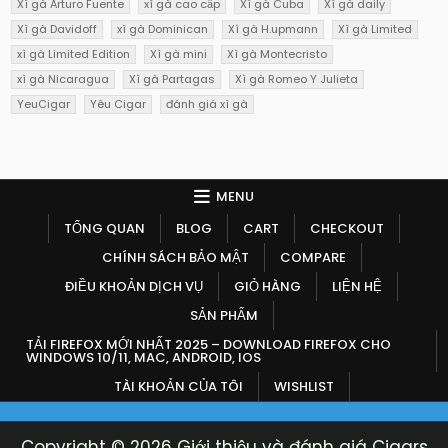
Xì gà Arturo Fuente
xì gà cao cấp
Xì gà Cuba
Xì gà daily
Xì gà Davidoff
xì gà Dominican
Xì gà H.upmann
Xì gà Limited
xì gà Limited Edition
Xì gà mini
Xì gà Montecristo
xì gà Nicaragua
Xì gà Partagas
Xì gà Romeo Y Julieta
YeuCigar
Yêu Cigar
đánh giá xì gà
MENU
TỔNG QUAN
BLOG
CART
CHECKOUT
CHÍNH SÁCH BẢO MẬT
COMPARE
ĐIỀU KHOẢN DỊCH VỤ
GIỎ HÀNG
LIỆN HỆ
SẢN PHẨM
TẢI FIREFOX MỚI NHẤT 2025 – DOWNLOAD FIREFOX CHO
WINDOWS 10/11, MAC, ANDROID, IOS
TÀI KHOẢN CỦA TÔI
WISHLIST
Copyright © 2026 Giới thiệu và đánh giá Cigars