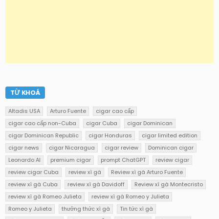
TỪ KHOÁ
Altadis USA
Arturo Fuente
cigar cao cấp
cigar cao cấp non-Cuba
cigar Cuba
cigar Dominican
cigar Dominican Republic
cigar Honduras
cigar limited edition
cigar news
cigar Nicaragua
cigar review
Dominican cigar
Leonardo AI
premium cigar
prompt ChatGPT
review cigar
review cigar Cuba
review xì gà
Review xì gà Arturo Fuente
review xì gà Cuba
review xì gà Davidoff
Review xì gà Montecristo
review xì gà Romeo Julieta
review xì gà Romeo y Julieta
Romeo y Julieta
thưởng thức xì gà
Tin tức xì gà