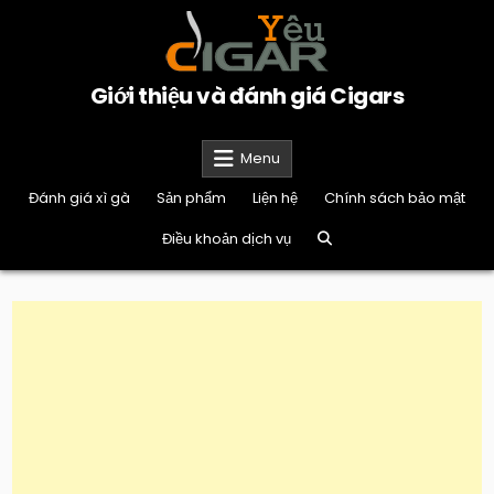
Skip
to
content
Giới thiệu và đánh giá Cigars
Menu
Đánh giá xì gà
Sản phẩm
Liện hệ
Chính sách bảo mật
Điều khoản dịch vụ