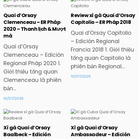
Quai d’Orsay
Review xì gà Quai d’Orsay
Posted
Posted
Clemenceau – ER Pháp
Capitolio – ER Pháp 2018
in
in
2020 – Thanh lịch & Mượt
Quai d’Orsay Capitolio
mà
– Edición Regional
Quai d’Orsay
Francia 2018 1. Giới thiệu
Clemenceau – Edición
tổng quan Capitolio là
Regional Pháp 2020 1.
phiên bản Regional…
Giới thiệu tổng quan
10/07/2025
Clemenceau là phiên
bản…
10/07/2025
Xì gà Quai d’Orsay
Xì gà Quai d’Orsay
Posted
Posted
Baalbeck – Edición
Ambassadeur – Edición
in
in