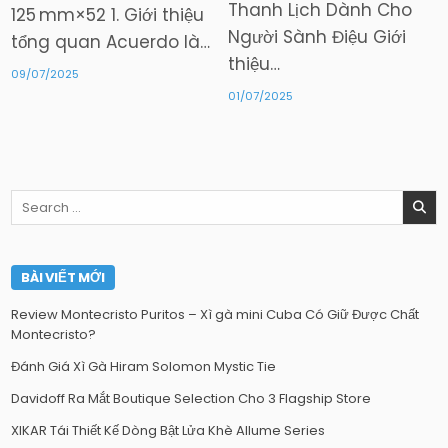
Thanh Lịch Dành Cho
125 mm×52 1. Giới thiệu
Người Sành Điệu Giới
tổng quan Acuerdo là…
thiệu…
09/07/2025
01/07/2025
Search
for:
BÀI VIẾT MỚI
Review Montecristo Puritos – Xì gà mini Cuba Có Giữ Được Chất
Montecristo?
Đánh Giá Xì Gà Hiram Solomon Mystic Tie
Davidoff Ra Mắt Boutique Selection Cho 3 Flagship Store
XIKAR Tái Thiết Kế Dòng Bật Lửa Khè Allume Series