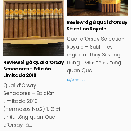
in
in
Review xì gà Quai d’Orsay
Sélection Royale
Quai d’Orsay Sélection
Royale – Sublimes
regional Thụy Sĩ sang
Review xì gà Quai d’Orsay
trọng 1. Giới thiệu tổng
Senadores – Edición
quan Quai…
Limitada 2019
10/07/2025
Quai d’Orsay
Senadores – Edición
Limitada 2019
(Hermosos No.2) 1. Giới
thiệu tổng quan Quai
d’Orsay là…