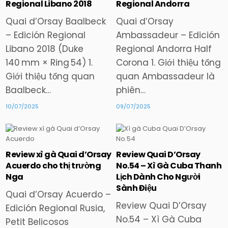
Regional Libano 2018
Regional Andorra
Quai d’Orsay Baalbeck
Quai d’Orsay
– Edición Regional
Ambassadeur – Edición
Libano 2018 (Duke
Regional Andorra Half
140 mm × Ring 54) 1.
Corona 1. Giới thiệu tổng
Giới thiệu tổng quan
quan Ambassadeur là
Baalbeck…
phiên…
10/07/2025
09/07/2025
Review xì gà Quai d’Orsay
Review Quai D’Orsay
Posted
Posted
Acuerdo cho thị trường
No.54 – Xì Gà Cuba Thanh
in
in
Nga
Lịch Dành Cho Người
Sành Điệu
Quai d’Orsay Acuerdo –
Review Quai D’Orsay
Edición Regional Rusia,
No.54 – Xì Gà Cuba
Petit Belicosos