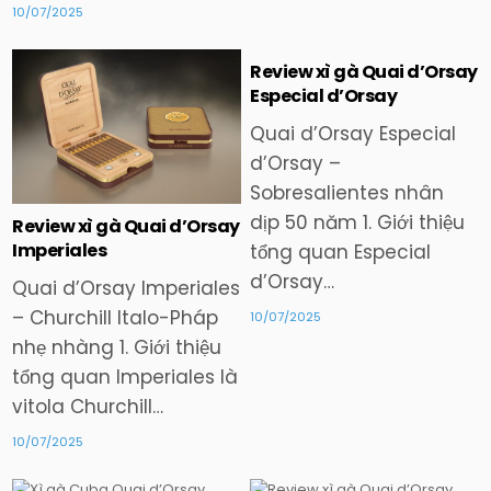
10/07/2025
Review xì gà Quai d’Orsay
Especial d’Orsay
Posted
Posted
Quai d’Orsay Especial
in
in
d’Orsay –
Sobresalientes nhân
dịp 50 năm 1. Giới thiệu
Review xì gà Quai d’Orsay
Imperiales
tổng quan Especial
d’Orsay…
Quai d’Orsay Imperiales
– Churchill Italo-Pháp
10/07/2025
nhẹ nhàng 1. Giới thiệu
tổng quan Imperiales là
vitola Churchill…
10/07/2025