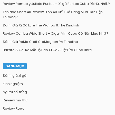
Review Romeo y Julieta Puritos – Xì gà Puritos Cuba Dễ Hút Nhất?
Trinidad Short 40 Review | Lon 40 Điếu Có Đáng Mua Hơn Hộp
Thường?
Đánh Giá Xì Gà Lure The Wahoo & The Kingfish
Review Cohiba Wide Short – Cigar Mini Cuba Có Nên Mua Nhất?
Đánh Giá RoMa Craft CroMagnon PA Timeline
Brizard & Co. Ra Mắt Bộ Bao Xì Gà & Bật Lửa Cuba Libre
DANH MỤC
Đánh giá xì gà
Kinh nghiệm
Người nổi tiếng
Review mọi thứ
Review Rượu