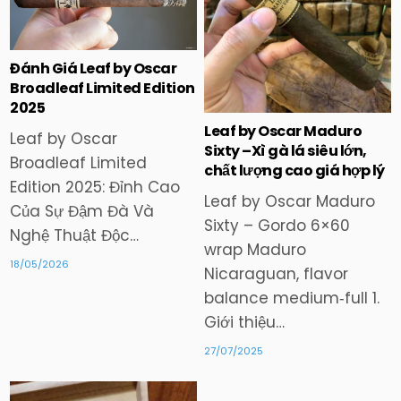
in
in
Đánh Giá Leaf by Oscar
Broadleaf Limited Edition
2025
Leaf by Oscar Maduro
Leaf by Oscar
Sixty –Xì gà lá siêu lớn,
Broadleaf Limited
chất lượng cao giá hợp lý
Edition 2025: Đỉnh Cao
Leaf by Oscar Maduro
Của Sự Đậm Đà Và
Sixty – Gordo 6×60
Nghệ Thuật Độc…
wrap Maduro
18/05/2026
Nicaraguan, flavor
balance medium‑full 1.
Giới thiệu…
27/07/2025