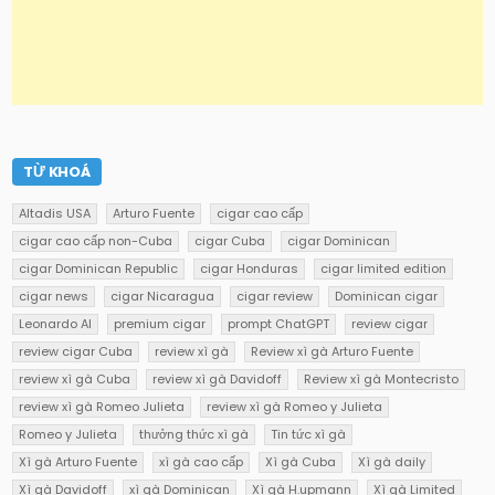
TỪ KHOÁ
Altadis USA
Arturo Fuente
cigar cao cấp
cigar cao cấp non-Cuba
cigar Cuba
cigar Dominican
cigar Dominican Republic
cigar Honduras
cigar limited edition
cigar news
cigar Nicaragua
cigar review
Dominican cigar
Leonardo AI
premium cigar
prompt ChatGPT
review cigar
review cigar Cuba
review xì gà
Review xì gà Arturo Fuente
review xì gà Cuba
review xì gà Davidoff
Review xì gà Montecristo
review xì gà Romeo Julieta
review xì gà Romeo y Julieta
Romeo y Julieta
thưởng thức xì gà
Tin tức xì gà
Xì gà Arturo Fuente
xì gà cao cấp
Xì gà Cuba
Xì gà daily
Xì gà Davidoff
xì gà Dominican
Xì gà H.upmann
Xì gà Limited