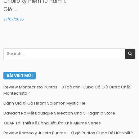
Criollo kỷ niệm 10 năm 1.
Giới…
27/07/2025
Search
for:
BÀI VIẾT MỚI
Review Montecristo Puritos – Xì gà mini Cuba Có Giữ Được Chất
Montecristo?
Đánh Giá Xì Gà Hiram Solomon Mystic Tie
Davidoff Ra Mắt Boutique Selection Cho 3 Flagship Store
XIKAR Tái Thiết Kế Dòng Bật Lửa Khè Allume Series
Review Romeo y Julieta Puritos – Xì gà Puritos Cuba Dễ Hút Nhất?