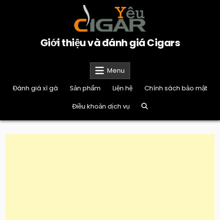
Skip
to
content
Giới thiệu và đánh giá Cigars
Menu
Đánh giá xì gà
Sản phẩm
Liện hệ
Chính sách bảo mật
Điều khoản dịch vụ