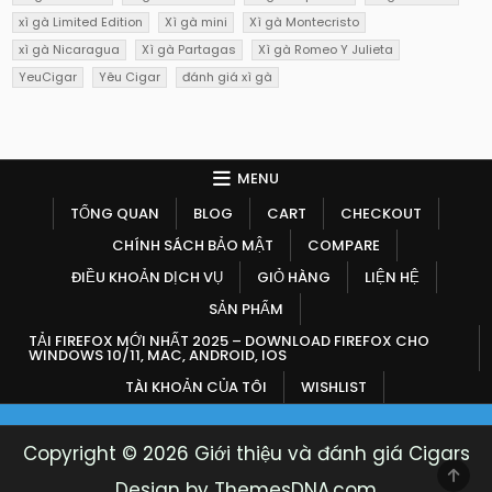
xì gà Limited Edition
Xì gà mini
Xì gà Montecristo
xì gà Nicaragua
Xì gà Partagas
Xì gà Romeo Y Julieta
YeuCigar
Yêu Cigar
đánh giá xì gà
MENU
TỔNG QUAN
BLOG
CART
CHECKOUT
CHÍNH SÁCH BẢO MẬT
COMPARE
ĐIỀU KHOẢN DỊCH VỤ
GIỎ HÀNG
LIỆN HỆ
SẢN PHẨM
TẢI FIREFOX MỚI NHẤT 2025 – DOWNLOAD FIREFOX CHO
WINDOWS 10/11, MAC, ANDROID, IOS
TÀI KHOẢN CỦA TÔI
WISHLIST
Copyright © 2026 Giới thiệu và đánh giá Cigars
SCR
Design by ThemesDNA.com
TO