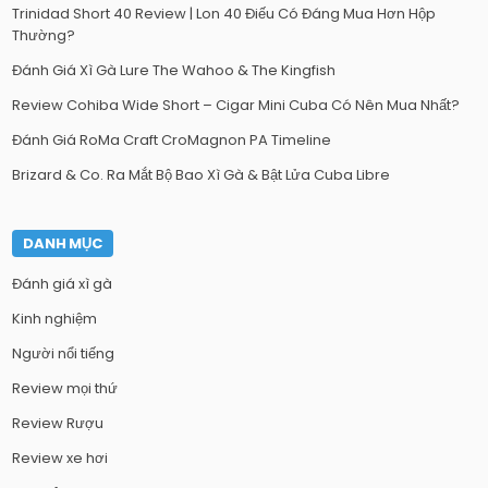
Trinidad Short 40 Review | Lon 40 Điếu Có Đáng Mua Hơn Hộp
Thường?
Đánh Giá Xì Gà Lure The Wahoo & The Kingfish
Review Cohiba Wide Short – Cigar Mini Cuba Có Nên Mua Nhất?
Đánh Giá RoMa Craft CroMagnon PA Timeline
Brizard & Co. Ra Mắt Bộ Bao Xì Gà & Bật Lửa Cuba Libre
DANH MỤC
Đánh giá xì gà
Kinh nghiệm
Người nổi tiếng
Review mọi thứ
Review Rượu
Review xe hơi