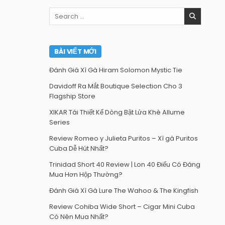
Search
for:
BÀI VIẾT MỚI
Đánh Giá Xì Gà Hiram Solomon Mystic Tie
Davidoff Ra Mắt Boutique Selection Cho 3
Flagship Store
XIKAR Tái Thiết Kế Dòng Bật Lửa Khè Allume
Series
Review Romeo y Julieta Puritos – Xì gà Puritos
Cuba Dễ Hút Nhất?
Trinidad Short 40 Review | Lon 40 Điếu Có Đáng
Mua Hơn Hộp Thường?
Đánh Giá Xì Gà Lure The Wahoo & The Kingfish
Review Cohiba Wide Short – Cigar Mini Cuba
Có Nên Mua Nhất?