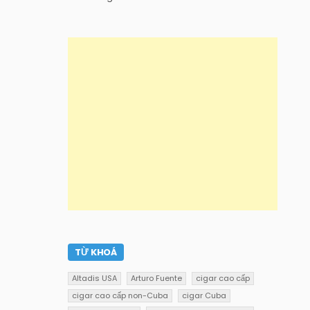
TỪ KHOÁ
Altadis USA
Arturo Fuente
cigar cao cấp
cigar cao cấp non-Cuba
cigar Cuba