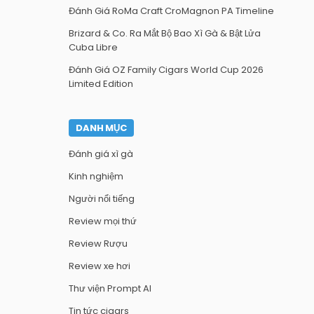
Đánh Giá RoMa Craft CroMagnon PA Timeline
Brizard & Co. Ra Mắt Bộ Bao Xì Gà & Bật Lửa
Cuba Libre
Đánh Giá OZ Family Cigars World Cup 2026
Limited Edition
DANH MỤC
Đánh giá xì gà
Kinh nghiệm
Người nổi tiếng
Review mọi thứ
Review Rượu
Review xe hơi
Thư viện Prompt AI
Tin tức cigars