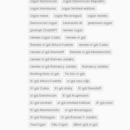
cigar Dominican
cigar Dominican Republic
cigar Honduras
cigar limited edition
cigar news
cigar Nicaragua
cigar review
Dominican cigar
Leonardo AI
premium cigar
prompt ChatGPT
review cigar
review cigar Cuba
review xì gà
Review xì gà Arturo Fuente
review xì gà Cuba
review xì gà Davidoff
Review xì gà Montecristo
review xì gà Romeo Julieta
review xì gà Romeo y Julieta
Romeo y Julieta
thưởng thức xì gà
Tin tức xì gà
Xì gà Arturo Fuente
xì gà cao cấp
Xì gà Cuba
Xì gà daily
Xì gà Davidoff
xì gà Dominican
Xì gà H.upmann
Xì gà Limited
xì gà Limited Edition
Xì gà mini
Xì gà Montecristo
xì gà Nicaragua
Xì gà Partagas
Xì gà Romeo Y Julieta
YeuCigar
Yêu Cigar
đánh giá xì gà