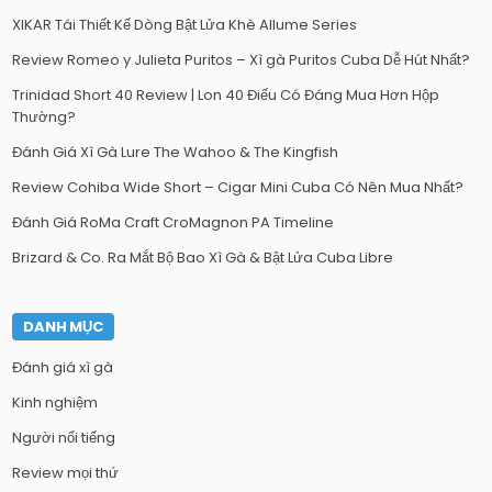
XIKAR Tái Thiết Kế Dòng Bật Lửa Khè Allume Series
Review Romeo y Julieta Puritos – Xì gà Puritos Cuba Dễ Hút Nhất?
Trinidad Short 40 Review | Lon 40 Điếu Có Đáng Mua Hơn Hộp
Thường?
Đánh Giá Xì Gà Lure The Wahoo & The Kingfish
Review Cohiba Wide Short – Cigar Mini Cuba Có Nên Mua Nhất?
Đánh Giá RoMa Craft CroMagnon PA Timeline
Brizard & Co. Ra Mắt Bộ Bao Xì Gà & Bật Lửa Cuba Libre
DANH MỤC
Đánh giá xì gà
Kinh nghiệm
Người nổi tiếng
Review mọi thứ