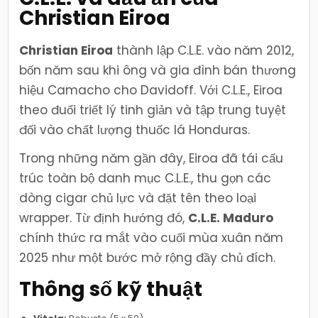
Christian Eiroa
Christian Eiroa
thành lập C.L.E. vào năm 2012,
bốn năm sau khi ông và gia đình bán thương
hiệu Camacho cho Davidoff. Với C.L.E., Eiroa
theo đuổi triết lý tinh giản và tập trung tuyệt
đối vào chất lượng thuốc lá Honduras.
Trong những năm gần đây, Eiroa đã tái cấu
trúc toàn bộ danh mục C.L.E., thu gọn các
dòng cigar chủ lực và đặt tên theo loại
wrapper. Từ định hướng đó,
C.L.E. Maduro
chính thức ra mắt vào cuối mùa xuân năm
2025 như một bước mở rộng đầy chủ đích.
Thông số kỹ thuật