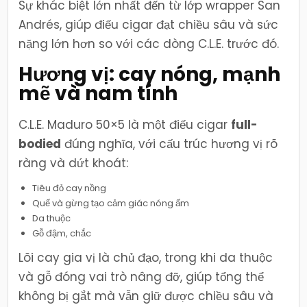
Sự khác biệt lớn nhất đến từ lớp wrapper San
Andrés, giúp điếu cigar đạt chiều sâu và sức
nặng lớn hơn so với các dòng C.L.E. trước đó.
Hương vị: cay nóng, mạnh
mẽ và nam tính
C.L.E. Maduro 50×5 là một điếu cigar
full-
bodied
đúng nghĩa, với cấu trúc hương vị rõ
ràng và dứt khoát:
Tiêu đỏ cay nồng
Quế và gừng tạo cảm giác nóng ấm
Da thuộc
Gỗ đậm, chắc
Lõi cay gia vị là chủ đạo, trong khi da thuộc
và gỗ đóng vai trò nâng đỡ, giúp tổng thể
không bị gắt mà vẫn giữ được chiều sâu và