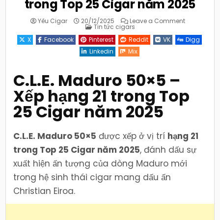
trong Top 25 Cigar năm 2025
on
Yêu Cigar
20/12/2025
Leave a Comment
Posted
C.L.E.
Tin tức cigars
in
Maduro
50×5
X
Facebook
Pinterest
Reddit
VK
Digg
–
Xếp
Linkedin
Mix
hạng
21
trong
Top
C.L.E. Maduro 50×5 –
25
Cigar
Xếp hạng 21 trong Top
năm
2025
25 Cigar năm 2025
C.L.E. Maduro 50×5
được xếp ở vị trí
hạng 21
trong Top 25 Cigar năm 2025
, đánh dấu sự
xuất hiện ấn tượng của dòng Maduro mới
trong hệ sinh thái cigar mang dấu ấn
Christian Eiroa.