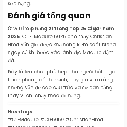
sức nặng.
Đánh giá tổng quan
Ở vị trí
xếp hạng 21 trong Top 25 Cigar năm
2025
, C.L.E. Maduro 50×5 cho thấy Christian
Eiroa vẫn giữ được khả năng kiểm soát blend
ngay cả khi bước vào lãnh địa Maduro đậm
đà.
Đây là lựa chọn phù hợp cho người hút cigar
thích phong cách mạnh, cay gia vị rõ ràng,
nhưng vẫn đề cao cấu trúc và sự cân bằng
thay vì chỉ chạy theo độ nặng.
Hashtags:
#CLEMaduro #CLE5050 #ChristianEiroa