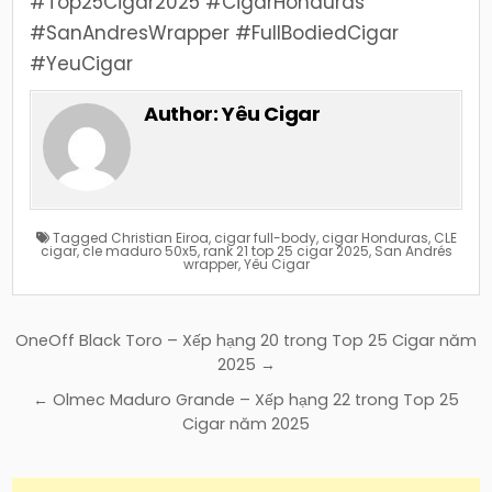
#Top25Cigar2025 #CigarHonduras
#SanAndresWrapper #FullBodiedCigar
#YeuCigar
Author:
Yêu Cigar
Tagged
Christian Eiroa
,
cigar full-body
,
cigar Honduras
,
CLE
cigar
,
cle maduro 50x5
,
rank 21 top 25 cigar 2025
,
San Andrés
wrapper
,
Yêu Cigar
Điều
OneOff Black Toro – Xếp hạng 20 trong Top 25 Cigar năm
hướng
2025 →
bài
← Olmec Maduro Grande – Xếp hạng 22 trong Top 25
viết
Cigar năm 2025