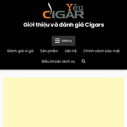
Skip
to
content
Giới thiệu và đánh giá Cigars
Menu
Đánh giá xì gà
Sản phẩm
Liện hệ
Chính sách bảo mật
Điều khoản dịch vụ