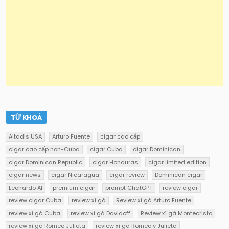
TỪ KHOÁ
Altadis USA
Arturo Fuente
cigar cao cấp
cigar cao cấp non-Cuba
cigar Cuba
cigar Dominican
cigar Dominican Republic
cigar Honduras
cigar limited edition
cigar news
cigar Nicaragua
cigar review
Dominican cigar
Leonardo AI
premium cigar
prompt ChatGPT
review cigar
review cigar Cuba
review xì gà
Review xì gà Arturo Fuente
review xì gà Cuba
review xì gà Davidoff
Review xì gà Montecristo
review xì gà Romeo Julieta
review xì gà Romeo y Julieta