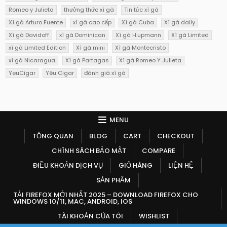
Romeo y Julieta
thưởng thức xì gà
Tin tức xì gà
Xì gà Arturo Fuente
xì gà cao cấp
Xì gà Cuba
Xì gà daily
Xì gà Davidoff
xì gà Dominican
Xì gà H.upmann
Xì gà Limited
xì gà Limited Edition
Xì gà mini
Xì gà Montecristo
xì gà Nicaragua
Xì gà Partagas
Xì gà Romeo Y Julieta
YeuCigar
Yêu Cigar
đánh giá xì gà
MENU
TỔNG QUAN
BLOG
CART
CHECKOUT
CHÍNH SÁCH BẢO MẬT
COMPARE
ĐIỀU KHOẢN DỊCH VỤ
GIỎ HÀNG
LIỆN HỆ
SẢN PHẨM
TẢI FIREFOX MỚI NHẤT 2025 – DOWNLOAD FIREFOX CHO
WINDOWS 10/11, MAC, ANDROID, IOS
TÀI KHOẢN CỦA TÔI
WISHLIST