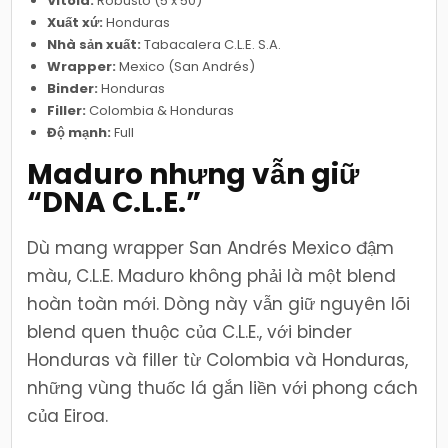
Vitola:
Robusto (5 x 50)
Xuất xứ:
Honduras
Nhà sản xuất:
Tabacalera C.L.E. S.A.
Wrapper:
Mexico (San Andrés)
Binder:
Honduras
Filler:
Colombia & Honduras
Độ mạnh:
Full
Maduro nhưng vẫn giữ
“DNA C.L.E.”
Dù mang wrapper San Andrés Mexico đậm
màu, C.L.E. Maduro không phải là một blend
hoàn toàn mới. Dòng này vẫn giữ nguyên lõi
blend quen thuộc của C.L.E., với binder
Honduras và filler từ Colombia và Honduras,
những vùng thuốc lá gắn liền với phong cách
của Eiroa.