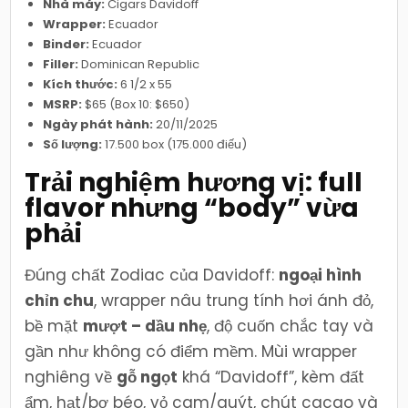
Nhà máy:
Cigars Davidoff
Wrapper:
Ecuador
Binder:
Ecuador
Filler:
Dominican Republic
Kích thước:
6 1/2 x 55
MSRP:
$65 (Box 10: $650)
Ngày phát hành:
20/11/2025
Số lượng:
17.500 box (175.000 điếu)
Trải nghiệm hương vị: full
flavor nhưng “body” vừa
phải
Đúng chất Zodiac của Davidoff:
ngoại hình
chỉn chu
, wrapper nâu trung tính hơi ánh đỏ,
bề mặt
mượt – dầu nhẹ
, độ cuốn chắc tay và
gần như không có điểm mềm. Mùi wrapper
nghiêng về
gỗ ngọt
khá “Davidoff”, kèm đất
ẩm, hạt/bơ béo, vỏ cam/quýt, chút cacao và