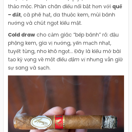
thảo mộc. Phần chân điếu nổi bật hơn với
quế
– đất
, cà phê hạt, da thuộc kem, mùi bánh
nướng và chút ngọt kiểu mật.
Cold draw
cho cảm giác “bếp bánh” rõ: đậu
phộng kem, gia vị nướng, yến mạch nhạt,
tuyết tùng, nho khô ngọt… Đây là kiểu mở bài
tạo kỳ vọng về một điếu
đậm vị
nhưng vẫn giữ
sự sang và sạch.