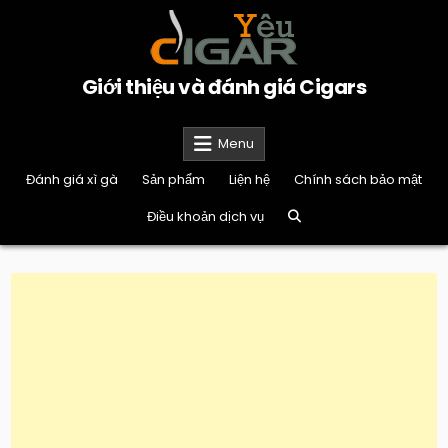
Skip
to
content
Giới thiệu và đánh giá Cigars
Menu
Đánh giá xì gà
Sản phẩm
Liện hệ
Chính sách bảo mật
Điều khoản dịch vụ