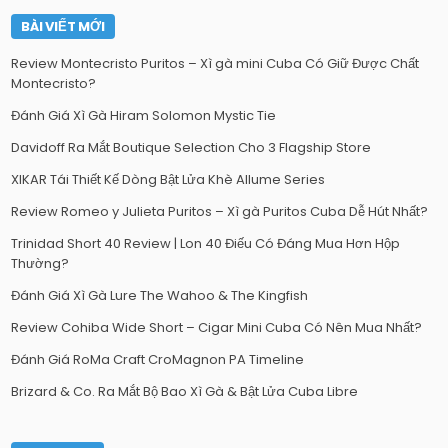
BÀI VIẾT MỚI
Review Montecristo Puritos – Xì gà mini Cuba Có Giữ Được Chất
Montecristo?
Đánh Giá Xì Gà Hiram Solomon Mystic Tie
Davidoff Ra Mắt Boutique Selection Cho 3 Flagship Store
XIKAR Tái Thiết Kế Dòng Bật Lửa Khè Allume Series
Review Romeo y Julieta Puritos – Xì gà Puritos Cuba Dễ Hút Nhất?
Trinidad Short 40 Review | Lon 40 Điếu Có Đáng Mua Hơn Hộp
Thường?
Đánh Giá Xì Gà Lure The Wahoo & The Kingfish
Review Cohiba Wide Short – Cigar Mini Cuba Có Nên Mua Nhất?
Đánh Giá RoMa Craft CroMagnon PA Timeline
Brizard & Co. Ra Mắt Bộ Bao Xì Gà & Bật Lửa Cuba Libre