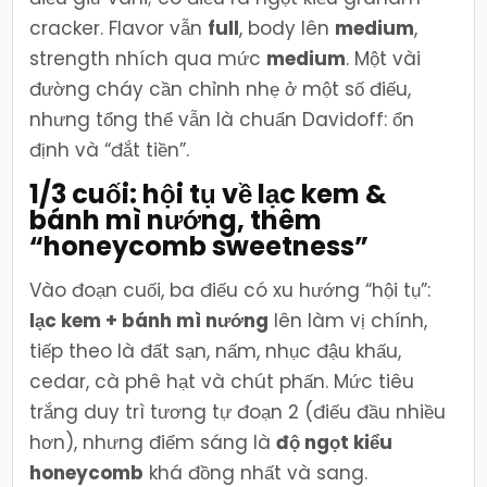
cracker. Flavor vẫn
full
, body lên
medium
,
strength nhích qua mức
medium
. Một vài
đường cháy cần chỉnh nhẹ ở một số điếu,
nhưng tổng thể vẫn là chuẩn Davidoff: ổn
định và “đắt tiền”.
1/3 cuối: hội tụ về lạc kem &
bánh mì nướng, thêm
“honeycomb sweetness”
Vào đoạn cuối, ba điếu có xu hướng “hội tụ”:
lạc kem + bánh mì nướng
lên làm vị chính,
tiếp theo là đất sạn, nấm, nhục đậu khấu,
cedar, cà phê hạt và chút phấn. Mức tiêu
trắng duy trì tương tự đoạn 2 (điếu đầu nhiều
hơn), nhưng điểm sáng là
độ ngọt kiểu
honeycomb
khá đồng nhất và sang.