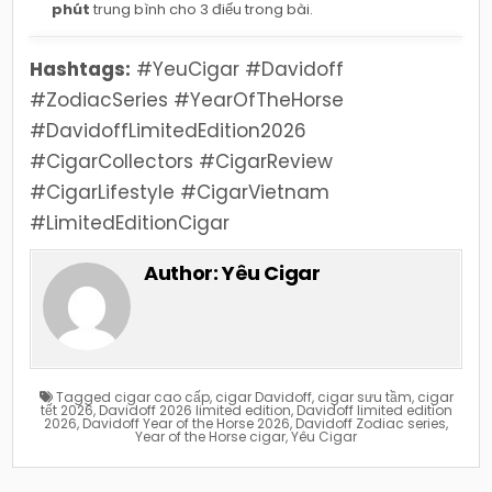
phút
trung bình cho 3 điếu trong bài.
Hashtags:
#YeuCigar #Davidoff
#ZodiacSeries #YearOfTheHorse
#DavidoffLimitedEdition2026
#CigarCollectors #CigarReview
#CigarLifestyle #CigarVietnam
#LimitedEditionCigar
Author:
Yêu Cigar
Tagged
cigar cao cấp
,
cigar Davidoff
,
cigar sưu tầm
,
cigar
tết 2026
,
Davidoff 2026 limited edition
,
Davidoff limited edition
2026
,
Davidoff Year of the Horse 2026
,
Davidoff Zodiac series
,
Year of the Horse cigar
,
Yêu Cigar