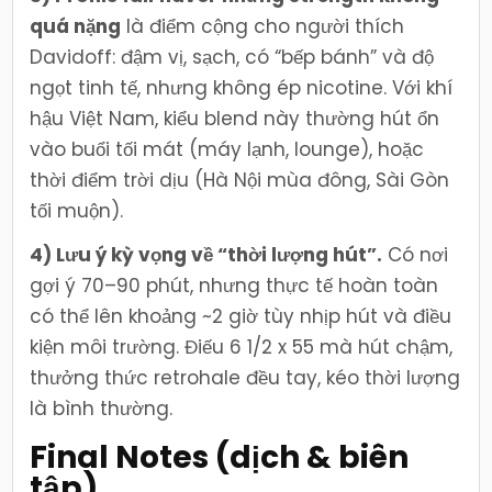
quá nặng
là điểm cộng cho người thích
Davidoff: đậm vị, sạch, có “bếp bánh” và độ
ngọt tinh tế, nhưng không ép nicotine. Với khí
hậu Việt Nam, kiểu blend này thường hút ổn
vào buổi tối mát (máy lạnh, lounge), hoặc
thời điểm trời dịu (Hà Nội mùa đông, Sài Gòn
tối muộn).
4) Lưu ý kỳ vọng về “thời lượng hút”.
Có nơi
gợi ý 70–90 phút, nhưng thực tế hoàn toàn
có thể lên khoảng ~2 giờ tùy nhịp hút và điều
kiện môi trường. Điếu 6 1/2 x 55 mà hút chậm,
thưởng thức retrohale đều tay, kéo thời lượng
là bình thường.
Final Notes (dịch & biên
tập)