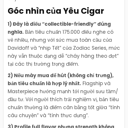
Góc nhìn của Yêu Cigar
1) Đây là điếu “collectible-friendly” đúng
nghĩa.
Bản tiêu chuẩn 175.000 điếu nghe có
vẻ nhiều, nhưng với sức mua toàn cầu của
Davidoff và “nhịp Tết” của Zodiac Series, mức
này vẫn thuộc dạng dễ “cháy hàng theo đợt”
tại các thị trường trọng điểm.
2) Nếu mày mua để hút (không chỉ trưng),
bản tiêu chuẩn là hợp lý nhất.
Flagship và
Masterpiece hướng mạnh tới người sưu tầm/
đầu tư. Với người thích trải nghiệm vị, bản tiêu
chuẩn thường là điểm cân bằng tốt giữa “tính
câu chuyện” và “tính thực dụng”.
3) Profile full flavor nhưng strength không