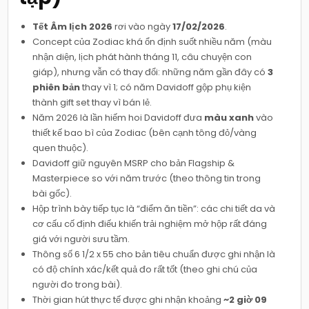
Tết Âm lịch 2026
rơi vào ngày
17/02/2026
.
Concept của Zodiac khá ổn định suốt nhiều năm (màu
nhận diện, lịch phát hành tháng 11, câu chuyện con
giáp), nhưng vẫn có thay đổi: những năm gần đây có
3
phiên bản
thay vì 1; có năm Davidoff gộp phụ kiện
thành gift set thay vì bán lẻ.
Năm 2026 là lần hiếm hoi Davidoff đưa
màu xanh
vào
thiết kế bao bì của Zodiac (bên cạnh tông đỏ/vàng
quen thuộc).
Davidoff giữ nguyên MSRP cho bản Flagship &
Masterpiece so với năm trước (theo thông tin trong
bài gốc).
Hộp trình bày tiếp tục là “điểm ăn tiền”: các chi tiết da và
cơ cấu cố định điếu khiến trải nghiệm mở hộp rất đáng
giá với người sưu tầm.
Thông số 6 1/2 x 55 cho bản tiêu chuẩn được ghi nhận là
có độ chính xác/kết quả đo rất tốt (theo ghi chú của
người đo trong bài).
Thời gian hút thực tế được ghi nhận khoảng
~2 giờ 09