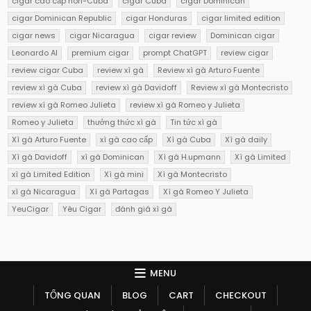
cigar cao cấp non-Cuba
cigar Cuba
cigar Dominican
cigar Dominican Republic
cigar Honduras
cigar limited edition
cigar news
cigar Nicaragua
cigar review
Dominican cigar
Leonardo AI
premium cigar
prompt ChatGPT
review cigar
review cigar Cuba
review xì gà
Review xì gà Arturo Fuente
review xì gà Cuba
review xì gà Davidoff
Review xì gà Montecristo
review xì gà Romeo Julieta
review xì gà Romeo y Julieta
Romeo y Julieta
thưởng thức xì gà
Tin tức xì gà
Xì gà Arturo Fuente
xì gà cao cấp
Xì gà Cuba
Xì gà daily
Xì gà Davidoff
xì gà Dominican
Xì gà H.upmann
Xì gà Limited
xì gà Limited Edition
Xì gà mini
Xì gà Montecristo
xì gà Nicaragua
Xì gà Partagas
Xì gà Romeo Y Julieta
YeuCigar
Yêu Cigar
đánh giá xì gà
MENU
TỔNG QUAN
BLOG
CART
CHECKOUT