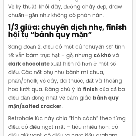
Về kỹ thuật: khói dày, đường cháy đẹp, draw
chuẩn—gần như không có phàn nàn.
1/3 giữa: chuyển dịch nhẹ, finish
hội tụ “bánh quy mặn”
Sang đoạn 2, điếu có một cú “chuyển số” tinh
tế: vẫn bám trục hạt – gỗ, nhưng
cỏ khô
và
dark chocolate
xuất hiện rõ hơn ở một số
điếu. Các nốt phụ như bánh mì chua,
phấn/chalk, vỏ cây, da thuộc, đất và thoảng
hoa lướt qua. Đáng chú ý là
finish
của cả ba
điếu dần đồng nhất về cảm giác
bánh quy
mặn/salted cracker
.
Retrohale lúc này chia “tính cách” theo từng
điếu: có điếu ngọt mật – tiêu nhiều hơn; có
điếu giữ vani; có điếu ra ngọt kiểu graham