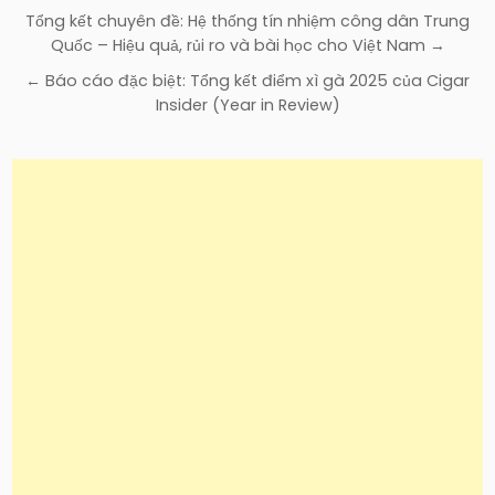
Điều
Tổng kết chuyên đề: Hệ thống tín nhiệm công dân Trung
hướng
Quốc – Hiệu quả, rủi ro và bài học cho Việt Nam →
bài
← Báo cáo đặc biệt: Tổng kết điểm xì gà 2025 của Cigar
viết
Insider (Year in Review)