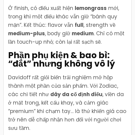
Ở finish, có điếu xuất hiện
lemongrass
mới,
trong khi một điếu khác vẫn giữ “bánh quy
mặn”. Kết thúc: flavor vẫn
full
, strength về
medium-plus
, body giữ
medium
. Chỉ có một
lần touch-up nhỏ; còn lại rất sạch sẽ.
Phần phụ kiện & bao bì:
“đắt” nhưng không vô lý
Davidoff rất giỏi biến trải nghiệm mở hộp
thành một phần của sản phẩm. Với Zodiac,
các chi tiết như
dây da cố định điếu
, viền da
ở mặt trong, kết cấu khay, và cảm giác
“premium” khi chạm tay… là thứ khiến giá cao
trở nên dễ chấp nhận hơn đối với người chơi
sưu tầm.