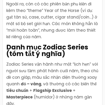
Ngoài ra, còn có các phiên bản phụ kiện đi
kèm theo “theme” Year of the Horse (ví dụ:
gạt tàn sứ, case, cutter, cigar stand/coin…) ở
một số bộ set giới hạn. Các món không hẳn là
“mới hoàn toàn”, nhưng được làm theo thiết
kế riêng của năm.
Danh mục Zodiac Series
(tóm tắt ý nghĩa)
Zodiac Series vận hành như một “lịch hẹn” với
người sưu tầm: phát hành cuối năm, theo chủ
đề con giáp, màu sắc nhận diện thường xoay
quanh
đỏ – vàng
, và thường có các biến thể
tiêu chuẩn
+
Flagship Exclusive
+
Masterpiece
(humidor) ở những năm gần
đây.