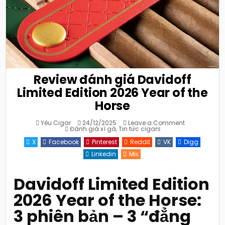
Review đánh giá Davidoff
Limited Edition 2026 Year of the
Horse
on
Yêu Cigar
24/12/2025
Leave a Comment
Posted
Review
Đánh giá xì gà
,
Tin tức cigars
in
đánh
giá
X
Facebook
Pinterest
Reddit
VK
Digg
Davidoff
Limited
Linkedin
Mix
Edition
2026
Year
of
Davidoff Limited Edition
the
Horse
2026 Year of the Horse:
3 phiên bản – 3 “đẳng