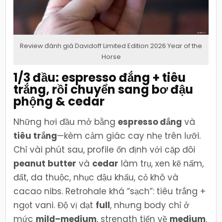
Review đánh giá Davidoff Limited Edition 2026 Year of the
Horse
1/3 đầu: espresso đắng + tiêu
trắng, rồi chuyển sang bơ đậu
phộng & cedar
Những hơi đầu mở bằng
espresso đắng
và
tiêu trắng
—kèm cảm giác cay nhẹ trên lưỡi.
Chỉ vài phút sau, profile ổn định với cặp đôi
peanut butter
và
cedar
làm trụ, xen kẽ nấm,
đất, da thuộc, nhục đậu khấu, cỏ khô và
cacao nibs. Retrohale khá “sạch”: tiêu trắng +
ngọt vani. Độ vị đạt
full
, nhưng body chỉ ở
mức
mild–medium
, strength tiến về
medium
.