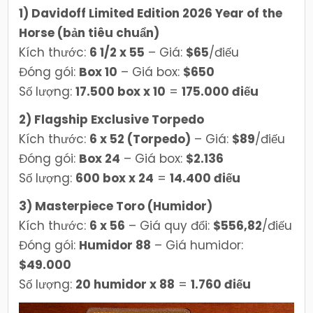
1) Davidoff Limited Edition 2026 Year of the
Horse (bản tiêu chuẩn)
Kích thước:
6 1/2 x 55
– Giá:
$65
/điếu
Đóng gói:
Box 10
– Giá box:
$650
Số lượng:
17.500 box x 10
=
175.000 điếu
2) Flagship Exclusive Torpedo
Kích thước:
6 x 52 (Torpedo)
– Giá:
$89
/điếu
Đóng gói:
Box 24
– Giá box:
$2.136
Số lượng:
600 box x 24
=
14.400 điếu
3) Masterpiece Toro (Humidor)
Kích thước:
6 x 56
– Giá quy đổi:
$556,82
/điếu
Đóng gói:
Humidor 88
– Giá humidor:
$49.000
Số lượng:
20 humidor x 88
=
1.760 điếu