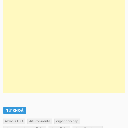
TỪ KHOÁ
Altadis USA
Arturo Fuente
cigar cao cấp