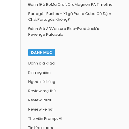
Đánh Giá RoMa Craft CroMagnon PA Timeline
Partagás Puritos – Xì gà Purito Cuba Có Đậm
Chất Partagás Không?
Đánh Giá ADVentura Blue-Eyed Jack’s
Revenge Patapalo
DANH MỤC
s
Đánh giá xì gà
Kinh nghiệm
Người nổi tiếng
Review mọi thứ
Review Rượu
Review xe hơi
Thư viện Prompt AI
Tin tức cigars