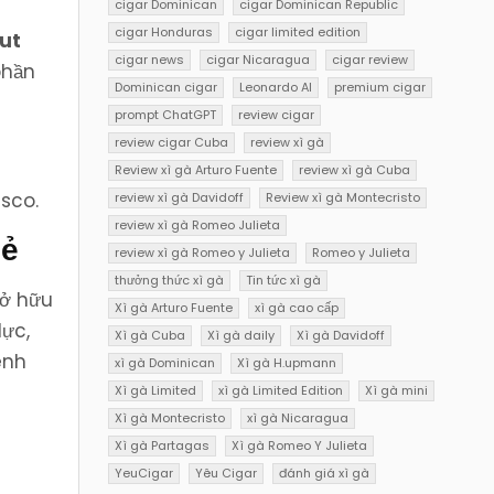
cigar Dominican
cigar Dominican Republic
cigar Honduras
cigar limited edition
ut
cigar news
cigar Nicaragua
cigar review
phần
Dominican cigar
Leonardo AI
premium cigar
prompt ChatGPT
review cigar
review cigar Cuba
review xì gà
Review xì gà Arturo Fuente
review xì gà Cuba
sco.
review xì gà Davidoff
Review xì gà Montecristo
review xì gà Romeo Julieta
lẻ
review xì gà Romeo y Julieta
Romeo y Julieta
thưởng thức xì gà
Tin tức xì gà
sở hữu
Xì gà Arturo Fuente
xì gà cao cấp
lực,
Xì gà Cuba
Xì gà daily
Xì gà Davidoff
ênh
xì gà Dominican
Xì gà H.upmann
Xì gà Limited
xì gà Limited Edition
Xì gà mini
Xì gà Montecristo
xì gà Nicaragua
Xì gà Partagas
Xì gà Romeo Y Julieta
YeuCigar
Yêu Cigar
đánh giá xì gà