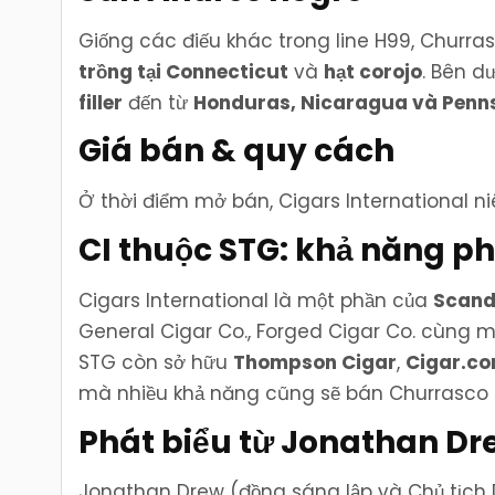
Giống các điếu khác trong line H99, Churra
trồng tại Connecticut
và
hạt corojo
. Bên d
filler
đến từ
Honduras, Nicaragua và Penn
Giá bán & quy cách
Ở thời điểm mở bán, Cigars International 
CI thuộc STG: khả năng ph
Cigars International là một phần của
Scand
General Cigar Co., Forged Cigar Co. cùng mộ
STG còn sở hữu
Thompson Cigar
,
Cigar.c
mà nhiều khả năng cũng sẽ bán Churrasco 
Phát biểu từ Jonathan Dr
Jonathan Drew (đồng sáng lập và Chủ tịch 