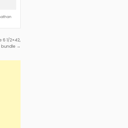
nathan
 6 1/2×42,
0 bundle →