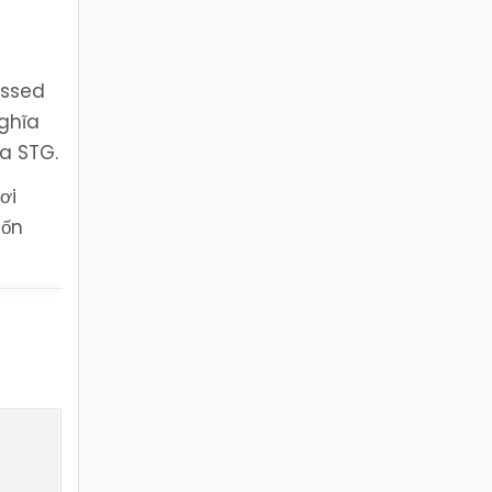
essed
nghĩa
ủa STG.
ơi
uốn