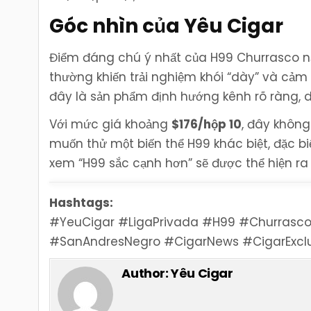
Góc nhìn của Yêu Cigar
Điểm đáng chú ý nhất của H99 Churrasco n
thường khiến trải nghiệm khói “dày” và cảm g
đây là sản phẩm định hướng kênh rõ ràng, d
Với mức giá khoảng
$176/hộp 10
, đây không
muốn thử một biến thể H99 khác biệt, đặc b
xem “H99 sắc cạnh hơn” sẽ được thể hiện ra
Hashtags:
#YeuCigar #LigaPrivada #H99 #Churrasco 
#SanAndresNegro #CigarNews #CigarExclu
Author:
Yêu Cigar