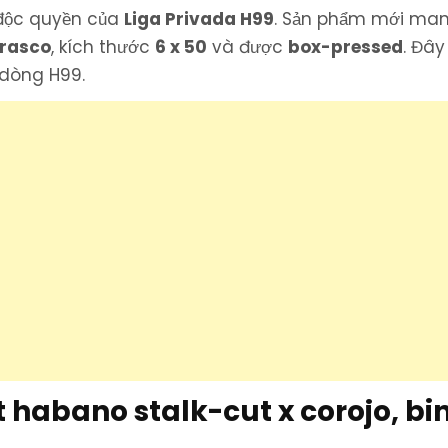
 độc quyền của
Liga Privada H99
. Sản phẩm mới ma
rrasco
, kích thước
6 x 50
và được
box-pressed
. Đây
 dòng H99.
 habano stalk-cut x corojo, bi