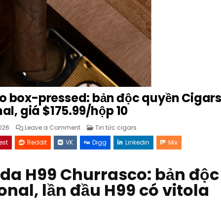
o box-pressed: bản độc quyền Cigar
al, giá $175.99/hộp 10
on
Posted
026
Leave a Comment
Tin tức cigars
Liga
in
Privada
est
Reddit
VK
Digg
Linkedin
Mix
H99
Churrasco
box-
pressed:
ada H99 Churrasco: bản độc
bản
độc
quyền
nal, lần đầu H99 có vitola
Cigars
International,
giá
$175.99/hộp
10