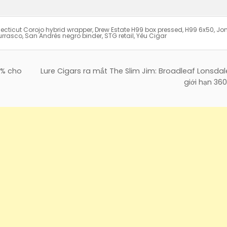
cticut Corojo hybrid wrapper
,
Drew Estate H99 box pressed
,
H99 6x50
,
Jo
urrasco
,
San Andrés negro binder
,
STG retail
,
Yêu Cigar
2% cho
Lure Cigars ra mắt The Slim Jim: Broadleaf Lonsdale
giới hạn 36