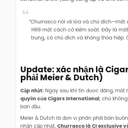
“Churrasco nói về lửa và chủ đích—một 
H99 một cách có kiểm soát. Đây là một
trung, có chủ đích và không thỏa hiệp. 
Update: xác nhận là Cigar
phải Meier & Dutch)
Cập nhật:
Ngay sau khi tin được đăng, một 
quyền của Cigars International
, chứ không
ban đầu.
Meier & Dutch là đơn vị phân phối bán buôn 
nhận cập nhật,
Churrasco là CI exclusive 