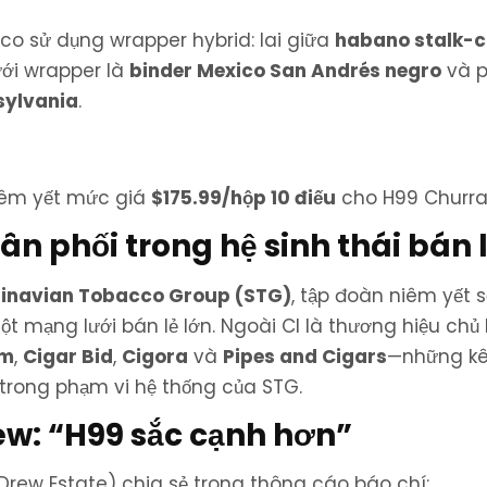
sco sử dụng wrapper hybrid: lai giữa
habano stalk-c
ưới wrapper là
binder Mexico San Andrés negro
và 
sylvania
.
niêm yết mức giá
$175.99/hộp 10 điếu
cho H99 Churra
ân phối trong hệ sinh thái bán 
inavian Tobacco Group (STG)
, tập đoàn niêm yết 
t mạng lưới bán lẻ lớn. Ngoài CI là thương hiệu chủ 
om
,
Cigar Bid
,
Cigora
và
Pipes and Cigars
—những k
trong phạm vi hệ thống của STG.
ew: “H99 sắc cạnh hơn”
Drew Estate) chia sẻ trong thông cáo báo chí: