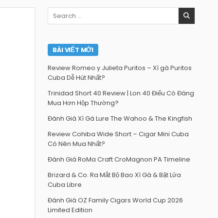
Search
for:
BÀI VIẾT MỚI
Review Romeo y Julieta Puritos – Xì gà Puritos
Cuba Dễ Hút Nhất?
Trinidad Short 40 Review | Lon 40 Điếu Có Đáng
Mua Hơn Hộp Thường?
Đánh Giá Xì Gà Lure The Wahoo & The Kingfish
Review Cohiba Wide Short – Cigar Mini Cuba
Có Nên Mua Nhất?
Đánh Giá RoMa Craft CroMagnon PA Timeline
Brizard & Co. Ra Mắt Bộ Bao Xì Gà & Bật Lửa
Cuba Libre
Đánh Giá OZ Family Cigars World Cup 2026
Limited Edition