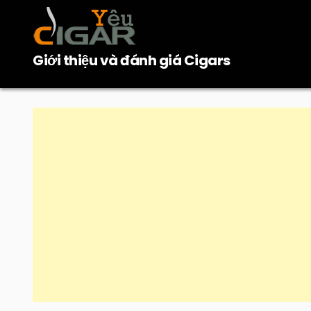
Skip
to
content
Giới thiệu và đánh giá Cigars