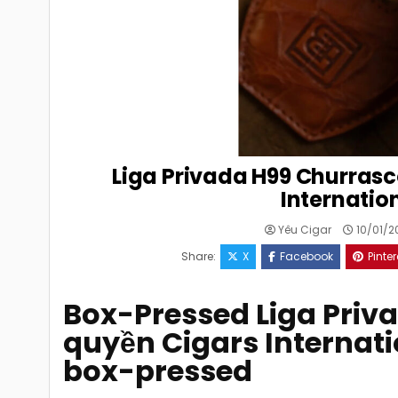
Liga Privada H99 Churrasc
Internation
Yêu Cigar
10/01/2
Share:
X
Facebook
Pinter
Box-Pressed Liga Priv
quyền Cigars Internatio
box-pressed