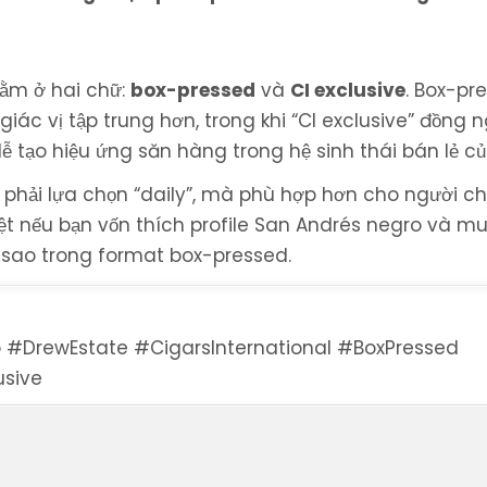
ằm ở hai chữ:
box-pressed
và
CI exclusive
. Box-pr
iác vị tập trung hơn, trong khi “CI exclusive” đồng 
ễ tạo hiệu ứng săn hàng trong hệ sinh thái bán lẻ c
 phải lựa chọn “daily”, mà phù hợp hơn cho người ch
iệt nếu bạn vốn thích profile San Andrés negro và m
 sao trong format box-pressed.
#DrewEstate #CigarsInternational #BoxPressed
sive