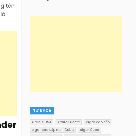
ng tên
 là
TỪ KHOÁ
nder
Altadis USA
Arturo Fuente
cigar cao cấp
cigar cao cấp non-Cuba
cigar Cuba