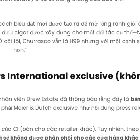
cách biểu đạt mới được tạo ra để mở rộng ranh giới 
 điếu cigar được xây dựng cho một đối tác cụ thể—t
Ở cốt lõi, Churrasco vẫn là H99 nhưng với một cạnh 
hơn.”
s International exclusive (khô
nhân viên Drew Estate đã thông báo rằng đây là
bản
 phải Meier & Dutch exclusive như nội dung press re
của CI (bán cho các retailer khác). Tuy nhiên, theo
và sẽ không được phân phối cho các cửa hàng khác
.