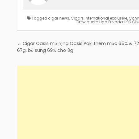
Tagged
cigar news
,
Cigars International exclusive
,
Conne
Drew quote
,
Liga Privada H99 Ch
Điều
← Cigar Oasis mở rộng Oasis Pak: thêm mức 65% & 7
hướng
67g, bổ sung 69% cho 8g
bài
viết