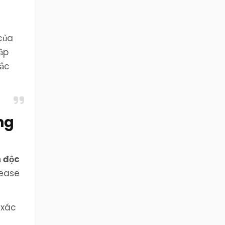
của
ập
sắc
ng
 độc
lease
 xác