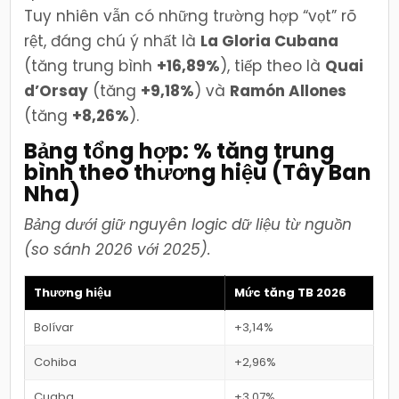
Tuy nhiên vẫn có những trường hợp “vọt” rõ
rệt, đáng chú ý nhất là
La Gloria Cubana
(tăng trung bình
+16,89%
), tiếp theo là
Quai
d’Orsay
(tăng
+9,18%
) và
Ramón Allones
(tăng
+8,26%
).
Bảng tổng hợp: % tăng trung
bình theo thương hiệu (Tây Ban
Nha)
Bảng dưới giữ nguyên logic dữ liệu từ nguồn
(so sánh 2026 với 2025).
Thương hiệu
Mức tăng TB 2026
Bolívar
+3,14%
Cohiba
+2,96%
Cuaba
+3,07%