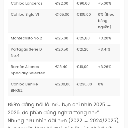
Cohiba Lanceros
€92,00
€96,60
+5,00%
Cohiba Siglo VI
€105,00
€105,00
0% (theo
bảng
nguồn)
Montecristo No.2
€25,00
€25,80
+3,20%
Partagás Serie D
€20,50
€21,20
+3,41%
No.4
Ramón Allones
€18,40
€19,00
+3,26%
Specially Selected
Cohiba Behike
€230,00
€230,00
0%
BHK52
Điểm đáng nói là: nếu bạn chỉ nhìn 2025 →
2026, đa phần đúng nghĩa “tăng nhẹ”.
Nhưng nếu nhìn dài hơn (2022 → 2024/2025),