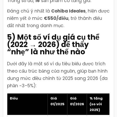
Trong số đó,
16
sản phẩm có tăng giá.
Đáng chú ý nhất là
Cohiba Ideales
, hiện được
niêm yết ở mức
€550/điếu
, trở thành điếu
đắt nhất trong danh mục.
5) Một số ví dụ giá cụ thể
(2022 → 2026) để thấy
“nhẹ” là như thế nào
Dưới đây là một số ví dụ tiêu biểu được trích
theo cấu trúc bảng của nguồn, giúp bạn hình
dung mức điều chỉnh từ 2025 sang 2026 (đa
phần ~3–5%):
Điếu
Giá
Giá
% tăng
01/2025
01/2026
(so với
2025)