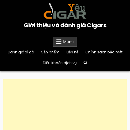
Skip
to
content
Giới thiệu và đánh giá Cigars
Menu
Đánh giá xì gà
Sản phẩm
Liện hệ
Chính sách bảo mật
Điều khoản dịch vụ