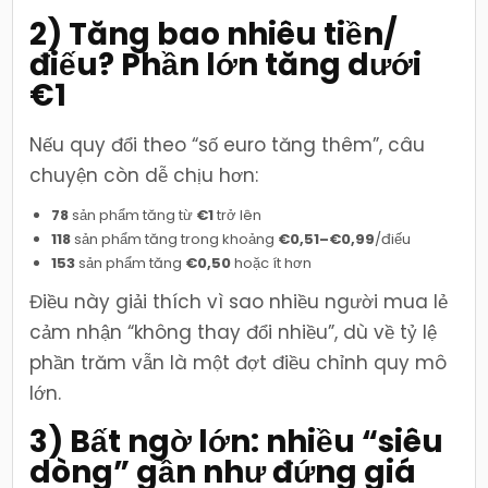
2) Tăng bao nhiêu tiền/
điếu? Phần lớn tăng dưới
€1
Nếu quy đổi theo “số euro tăng thêm”, câu
chuyện còn dễ chịu hơn:
78
sản phẩm tăng từ
€1
trở lên
118
sản phẩm tăng trong khoảng
€0,51–€0,99
/điếu
153
sản phẩm tăng
€0,50
hoặc ít hơn
Điều này giải thích vì sao nhiều người mua lẻ
cảm nhận “không thay đổi nhiều”, dù về tỷ lệ
phần trăm vẫn là một đợt điều chỉnh quy mô
lớn.
3) Bất ngờ lớn: nhiều “siêu
dòng” gần như đứng giá