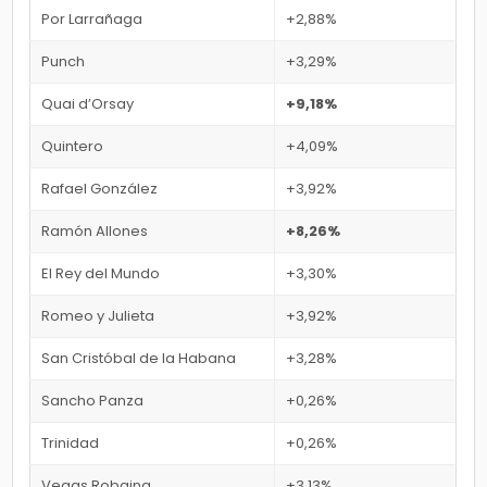
Por Larrañaga
+2,88%
Punch
+3,29%
Quai d’Orsay
+9,18%
Quintero
+4,09%
Rafael González
+3,92%
Ramón Allones
+8,26%
El Rey del Mundo
+3,30%
Romeo y Julieta
+3,92%
San Cristóbal de la Habana
+3,28%
Sancho Panza
+0,26%
Trinidad
+0,26%
Vegas Robaina
+3,13%