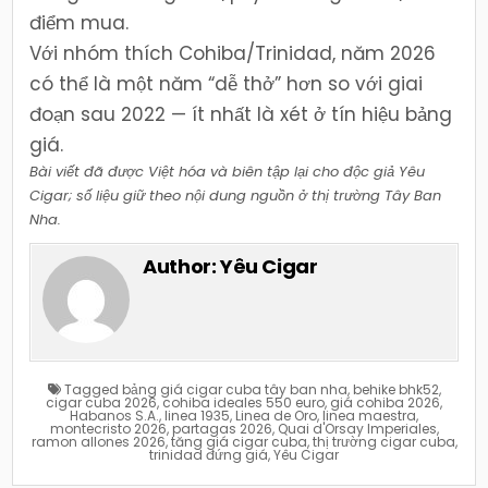
điểm mua.
Với nhóm thích Cohiba/Trinidad, năm 2026
có thể là một năm “dễ thở” hơn so với giai
đoạn sau 2022 — ít nhất là xét ở tín hiệu bảng
giá.
Bài viết đã được Việt hóa và biên tập lại cho độc giả Yêu
Cigar; số liệu giữ theo nội dung nguồn ở thị trường Tây Ban
Nha.
Author:
Yêu Cigar
Tagged
bảng giá cigar cuba tây ban nha
,
behike bhk52
,
cigar cuba 2026
,
cohiba ideales 550 euro
,
giá cohiba 2026
,
Habanos S.A.
,
linea 1935
,
Linea de Oro
,
linea maestra
,
montecristo 2026
,
partagas 2026
,
Quai d'Orsay Imperiales
,
ramon allones 2026
,
tăng giá cigar cuba
,
thị trường cigar cuba
,
trinidad đứng giá
,
Yêu Cigar