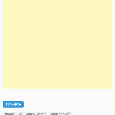
TỪ KHOÁ
Altadis USA
Arturo Fuente
cigar cao cấp