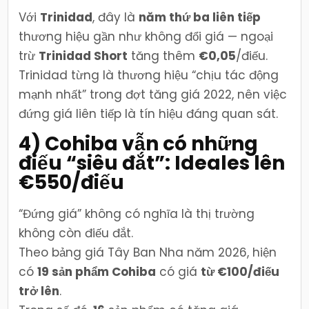
Với
Trinidad
, đây là
năm thứ ba liên tiếp
thương hiệu gần như không đổi giá — ngoại
trừ
Trinidad Short
tăng thêm
€0,05
/điếu.
Trinidad từng là thương hiệu “chịu tác động
mạnh nhất” trong đợt tăng giá 2022, nên việc
đứng giá liên tiếp là tín hiệu đáng quan sát.
4) Cohiba vẫn có những
điếu “siêu đắt”: Ideales lên
€550/điếu
“Đứng giá” không có nghĩa là thị trường
không còn điếu đắt.
Theo bảng giá Tây Ban Nha năm 2026, hiện
có
19 sản phẩm Cohiba
có giá
từ €100/điếu
trở lên
.