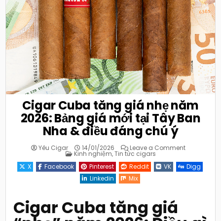
Cigar Cuba tăng giá nhẹ năm
2026: Bảng giá mới tại Tây Ban
Nha & điều đáng chú ý
on
Yêu Cigar
14/01/2026
Leave a Comment
Posted
Cigar
Kinh nghiệm
,
Tin tức cigars
in
Cuba
tăng
X
Facebook
Pinterest
Reddit
VK
Digg
giá
nhẹ
Linkedin
Mix
năm
2026:
Bảng
giá
Cigar Cuba tăng giá
mới
tại
Tây