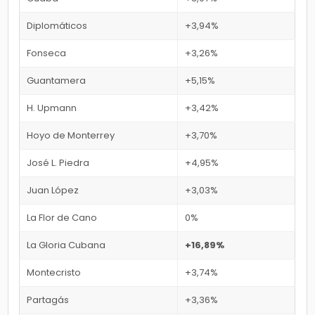
Diplomáticos
+3,94%
Fonseca
+3,26%
Guantamera
+5,15%
H. Upmann
+3,42%
Hoyo de Monterrey
+3,70%
José L. Piedra
+4,95%
Juan López
+3,03%
La Flor de Cano
0%
La Gloria Cubana
+16,89%
Montecristo
+3,74%
Partagás
+3,36%