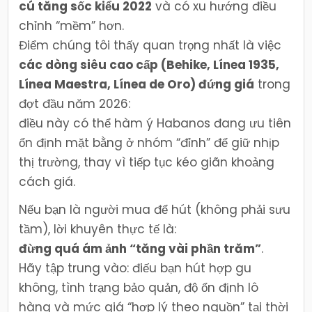
cú tăng sốc kiểu 2022
và có xu hướng điều
chỉnh “mềm” hơn.
Điểm chúng tôi thấy quan trọng nhất là việc
các dòng siêu cao cấp (Behike, Línea 1935,
Línea Maestra, Línea de Oro) đứng giá
trong
đợt đầu năm 2026:
điều này có thể hàm ý Habanos đang ưu tiên
ổn định mặt bằng ở nhóm “đỉnh” để giữ nhịp
thị trường, thay vì tiếp tục kéo giãn khoảng
cách giá.
Nếu bạn là người mua để hút (không phải sưu
tầm), lời khuyên thực tế là:
đừng quá ám ảnh “tăng vài phần trăm”
.
Hãy tập trung vào: điếu bạn hút hợp gu
không, tình trạng bảo quản, độ ổn định lô
hàng và mức giá “hợp lý theo nguồn” tại thời