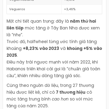
Vegueros
+3,46%
Một chi tiết quan trọng: đây là
năm thứ hai
liên tiếp
mức tăng ở Tây Ban Nha được xem
là “nhẹ”.
Trước đó, halfwheel từng ước tính giá tăng
khoảng
+8,23% vào 2023
và
khoảng +5% vào
2025
.
Điều này trái ngược mạnh với năm 2022, khi
Habanos triển khai cái gọi là “chuẩn giá toàn
cầu”, khiến nhiều dòng tăng giá sốc.
Cũng theo nguồn dữ liệu, trong 27 thương
hiệu được liệt kê, chỉ có
7 thương hiệu
có
mức tăng trung bình
cao hơn
so với mức
tăng của năm 2025.