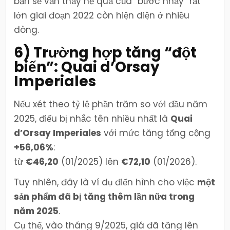
bạn sẽ vẫn thấy hệ quả của “bước nhảy” rất
lớn giai đoạn 2022 còn hiện diện ở nhiều
dòng.
6) Trường hợp tăng “đột
biến”: Quai d’Orsay
Imperiales
Nếu xét theo tỷ lệ phần trăm so với đầu năm
2025, điếu bị nhắc tên nhiều nhất là
Quai
d’Orsay Imperiales
với mức tăng tổng cộng
+56,06%
:
từ
€46,20
(01/2025) lên
€72,10
(01/2026).
Tuy nhiên, đây là ví dụ điển hình cho việc
một
sản phẩm đã bị tăng thêm lần nữa trong
năm 2025
.
Cụ thể, vào tháng 9/2025, giá đã tăng lên