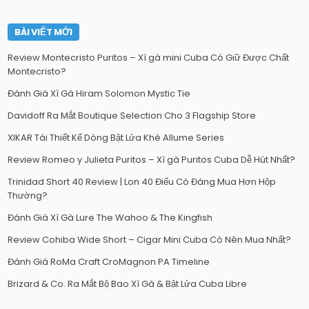
BÀI VIẾT MỚI
Review Montecristo Puritos – Xì gà mini Cuba Có Giữ Được Chất
Montecristo?
Đánh Giá Xì Gà Hiram Solomon Mystic Tie
Davidoff Ra Mắt Boutique Selection Cho 3 Flagship Store
XIKAR Tái Thiết Kế Dòng Bật Lửa Khè Allume Series
Review Romeo y Julieta Puritos – Xì gà Puritos Cuba Dễ Hút Nhất?
Trinidad Short 40 Review | Lon 40 Điếu Có Đáng Mua Hơn Hộp
Thường?
Đánh Giá Xì Gà Lure The Wahoo & The Kingfish
Review Cohiba Wide Short – Cigar Mini Cuba Có Nên Mua Nhất?
Đánh Giá RoMa Craft CroMagnon PA Timeline
Brizard & Co. Ra Mắt Bộ Bao Xì Gà & Bật Lửa Cuba Libre