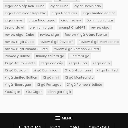
cigar cao cấp non-Cuba
cigar Cuba
cigar Dominican
cigar Dominican Republic
cigar Honduras
cigar limited edition
cigar news
cigar Nicaragua
cigar review
Dominican cigar
Leonardo AI
premium cigar
prompt ChatGPT
review cigar
review cigar Cuba
review xì gà
Review xì gà Arturo Fuente
review xì gà Cuba
review xì gà Davidoff
Review xì gà Montecristo
review xì gà Romeo Julieta
review xì gà Romeo y Julieta
Romeo y Julieta
thưởng thức xì gà
Tin tức xì gà
Xì gà Arturo Fuente
xì gà cao cấp
Xì gà Cuba
Xì gà daily
Xì gà Davidoff
xì gà Dominican
Xì gà H.upmann
Xì gà Limited
xì gà Limited Edition
Xì gà mini
Xì gà Montecristo
xì gà Nicaragua
Xì gà Partagas
Xì gà Romeo Y Julieta
YeuCigar
Yêu Cigar
đánh giá xì gà
MENU
TỔNG QUAN
BLOG
CART
CHECKOUT