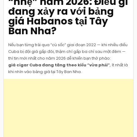
“nhẹ” năm 2026: Điều gì
Ban
Nha
đang xảy ra với bảng
&
điều
đáng
giá Habanos tại Tây
chú
ý
Ban Nha?
Nếu bạn từng trải qua “cú sốc” giai đoạn 2022 — khi nhiều điếu
Cuba bị đội giá gấp đôi, thậm chí gấp ba chỉ sau một đêm —
thì tin mới nhất cho năm 2026 dễ khiến bạn thở phào:
giá cigar Cuba đang tăng theo kiểu “vừa phải”
, ít nhất là
khi nhìn vào bảng giá tại Tây Ban Nha.