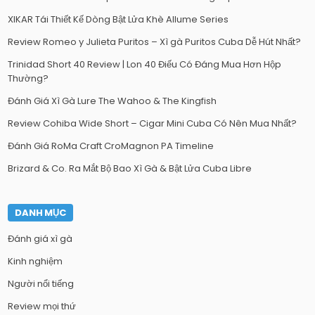
XIKAR Tái Thiết Kế Dòng Bật Lửa Khè Allume Series
Review Romeo y Julieta Puritos – Xì gà Puritos Cuba Dễ Hút Nhất?
Trinidad Short 40 Review | Lon 40 Điếu Có Đáng Mua Hơn Hộp
Thường?
Đánh Giá Xì Gà Lure The Wahoo & The Kingfish
Review Cohiba Wide Short – Cigar Mini Cuba Có Nên Mua Nhất?
Đánh Giá RoMa Craft CroMagnon PA Timeline
Brizard & Co. Ra Mắt Bộ Bao Xì Gà & Bật Lửa Cuba Libre
DANH MỤC
Đánh giá xì gà
Kinh nghiệm
Người nổi tiếng
Review mọi thứ