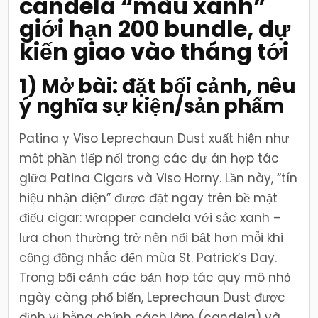
candela “màu xanh”
Horny,
dự
kiến
giới hạn 200 bundle, dự
giao
vào
kiến giao vào tháng tới
tháng
tới
1) Mở bài: đặt bối cảnh, nêu
ý nghĩa sự kiện/sản phẩm
Patina y Viso Leprechaun Dust xuất hiện như
một phần tiếp nối trong các dự án hợp tác
giữa Patina Cigars và Viso Horny. Lần này, “tín
hiệu nhận diện” được đặt ngay trên bề mặt
điếu cigar: wrapper candela với sắc xanh –
lựa chọn thường trở nên nổi bật hơn mỗi khi
cộng đồng nhắc đến mùa St. Patrick’s Day.
Trong bối cảnh các bản hợp tác quy mô nhỏ
ngày càng phổ biến, Leprechaun Dust được
định vị bằng chính cách làm (candela) và