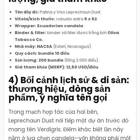
Tên đầy đủ:
Patina y Viso Leprechaun Dust.
Vitola/kích thước:
robusto extra
5 x 52
.
Wrapper:
Ecuadorian candela
.
Binder & filler:
binder và filler được trồng bởi
Oliva
Tobacco Co.
Nhà máy:
NACSA
(Estelí, Nicaragua).
Quy cách:
bundle 10 điếu
.
Sản lượng:
200 bundle
(tổng 2.000 điếu).
Giá tham khảo (MSRP):
12,50 USD/điếu
.
4) Bối cảnh lịch sử & di sản:
thương hiệu, dòng sản
phẩm, ý nghĩa tên gọi
Trong mạch hợp tác của hai bên,
Leprechaun Dust nối tiếp một dự án trước đó
mang tên Verdigris. Điểm khác biệt lần này
nằm ở lựa chọn candela—vốn không phải một