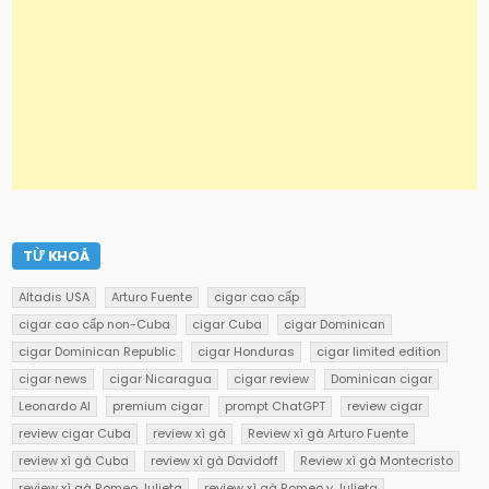
TỪ KHOÁ
Altadis USA
Arturo Fuente
cigar cao cấp
cigar cao cấp non-Cuba
cigar Cuba
cigar Dominican
cigar Dominican Republic
cigar Honduras
cigar limited edition
cigar news
cigar Nicaragua
cigar review
Dominican cigar
Leonardo AI
premium cigar
prompt ChatGPT
review cigar
review cigar Cuba
review xì gà
Review xì gà Arturo Fuente
review xì gà Cuba
review xì gà Davidoff
Review xì gà Montecristo
review xì gà Romeo Julieta
review xì gà Romeo y Julieta