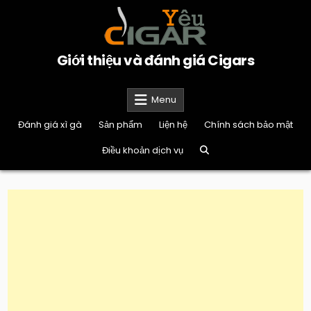
Skip
to
content
Giới thiệu và đánh giá Cigars
Menu
Đánh giá xì gà
Sản phẩm
Liện hệ
Chính sách bảo mật
Điều khoản dịch vụ