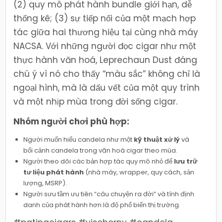
(2) quy mô phát hành bundle giới hạn, dễ
thống kê; (3) sự tiếp nối của một mạch hợp
tác giữa hai thương hiệu tại cùng nhà máy
NACSA. Với những người đọc cigar như một
thực hành văn hoá, Leprechaun Dust đáng
chú ý vì nó cho thấy “màu sắc” không chỉ là
ngoại hình, mà là dấu vết của một quy trình
và một nhịp mùa trong đời sống cigar.
Nhóm người chơi phù hợp:
Người muốn hiểu candela như một
kỹ thuật xử lý
và
bối cảnh candela trong văn hoá cigar theo mùa.
Người theo dõi các bản hợp tác quy mô nhỏ để
lưu trữ
tư liệu phát hành
(nhà máy, wrapper, quy cách, sản
lượng, MSRP).
Người sưu tầm ưu tiên “câu chuyện ra đời” và tính định
danh của phát hành hơn là độ phổ biến thị trường.