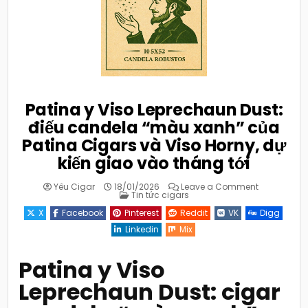
Patina y Viso Leprechaun Dust:
điếu candela “màu xanh” của
Patina Cigars và Viso Horny, dự
kiến giao vào tháng tới
on
Yêu Cigar
18/01/2026
Leave a Comment
Posted
Patina
Tin tức cigars
in
y
Viso
X
Facebook
Pinterest
Reddit
VK
Digg
Leprechaun
Dust:
Linkedin
Mix
điếu
candela
“màu
xanh”
Patina y Viso
của
Patina
Leprechaun Dust: cigar
Cigars
và
Viso