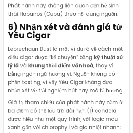
Phát hành này không liên quan đến hệ sinh
thái Habanos (Cuba) theo nội dung nguồn.
6) Nhận xét và đánh giá từ
Yêu Cigar
Leprechaun Dust là một ví dụ rõ về cách một
điếu cigar được “kể chuyện” bằng
kỹ thuật xử
lý lá
và
khung thời điểm văn hoá
, thay vì
bằng ngôn ngữ hương vị. Nguồn không có
phần tasting, vì vậy Yêu Cigar không đưa
nhận xét về trải nghiệm hút hay mô tả hương.
Giá trị tham chiếu của phát hành này nằm ở
ba điểm có thể lưu trữ dài hạn: (1) candela
được hiểu như một quy trình, với logic màu
xanh gắn với chlorophyll và gia nhiệt nhanh;