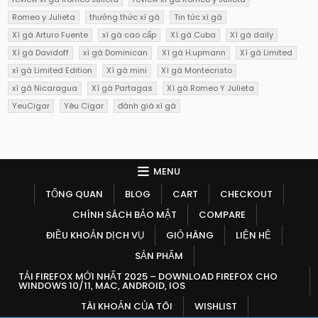
Romeo y Julieta
thưởng thức xì gà
Tin tức xì gà
Xì gà Arturo Fuente
xì gà cao cấp
Xì gà Cuba
Xì gà daily
Xì gà Davidoff
xì gà Dominican
Xì gà H.upmann
Xì gà Limited
xì gà Limited Edition
Xì gà mini
Xì gà Montecristo
xì gà Nicaragua
Xì gà Partagas
Xì gà Romeo Y Julieta
YeuCigar
Yêu Cigar
đánh giá xì gà
MENU
TỔNG QUAN
BLOG
CART
CHECKOUT
CHÍNH SÁCH BẢO MẬT
COMPARE
ĐIỀU KHOẢN DỊCH VỤ
GIỎ HÀNG
LIỆN HỆ
SẢN PHẨM
TẢI FIREFOX MỚI NHẤT 2025 – DOWNLOAD FIREFOX CHO
WINDOWS 10/11, MAC, ANDROID, IOS
TÀI KHOẢN CỦA TÔI
WISHLIST