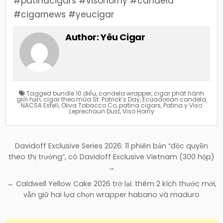
#patinacigars #visohorny #candela
#cigarnews #yeucigar
Author:
Yêu Cigar
Tagged
bundle 10 điếu
,
candela wrapper
,
cigar phát hành
giới hạn
,
cigar theo mùa St. Patrick’s Day
,
Ecuadorian candela
,
NACSA Estelí
,
Oliva Tobacco Co
,
patina cigars
,
Patina y Viso
Leprechaun Dust
,
Viso Horny
Điều
Davidoff Exclusive Series 2026: 11 phiên bản “độc quyền
hướng
theo thị trường”, có Davidoff Exclusive Vietnam (300 hộp)
→
bài
viết
← Caldwell Yellow Cake 2026 trở lại: thêm 2 kích thước mới,
vẫn giữ hai lựa chọn wrapper habano và maduro