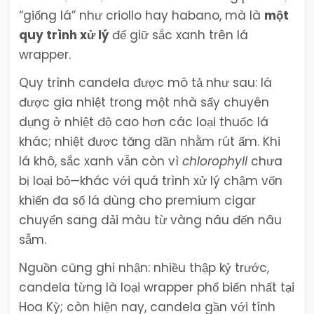
“giống lá” như criollo hay habano, mà là
một
quy trình xử lý
để giữ sắc xanh trên lá
wrapper.
Quy trình candela được mô tả như sau: lá
được gia nhiệt trong một nhà sấy chuyên
dụng ở nhiệt độ cao hơn các loại thuốc lá
khác; nhiệt được tăng dần nhằm rút ẩm. Khi
lá khô, sắc xanh vẫn còn vì
chlorophyll
chưa
bị loại bỏ—khác với quá trình xử lý chậm vốn
khiến đa số lá dùng cho premium cigar
chuyển sang dải màu từ vàng nâu đến nâu
sẫm.
Nguồn cũng ghi nhận: nhiều thập kỷ trước,
candela từng là loại wrapper phổ biến nhất tại
Hoa Kỳ; còn hiện nay, candela gần với tính