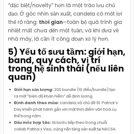
“đặc biệt/novelty” hơn là một trào lưu chủ
đạo. Ở góc nhìn sản xuất, candela có một lợi
thế rõ ràng:
thời gian
—toàn bộ quá trình gia
nhiệt mất chưa đến một tuần, và khi đưa về
nhà máy, lá cần ít công đoạn xử lý hơn.
5) Yếu tố sưu tầm: giới hạn,
band, quy cách, vị trí
trong hệ sinh thái (nếu liên
quan)
Giới hạn sản lượng:
200 bundle (10 điếu/bundle) tạo
ra một “biên độ khan hiếm” dễ định lượng.
Định danh theo mùa:
candela và chủ đề St. Patrick’s
Day khiến phát hành gắn với một thời điểm văn hoá cụ
thể trong năm.
Dấu mốc hợp tác:
là bước tiếp theo trong chuỗi
collab Patina x Viso, cùng nền tảng sản xuất tại NACSA.