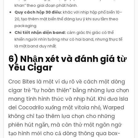
khan” theo giai đoạn phát hành.
Quy cách hộp 30 điếu:
khác với nhịp hộp phổ biến 10–
20, tạo thêm một biến thể đáng lưu ý khi sưu tầm theo
packaging.
Chi tiết nhận diện band:
cảm giác thị giác có thể
khiến người nhìn tưởng như có hai band, nhưng thực tế
là một band duy nhất.
6) Nhận xét và đánh giá từ
Yêu Cigar
Croc Bites là một ví dụ rõ về cách một dòng
cigar trẻ “tự hoàn thiện” bằng những lựa chọn
mang tính hình thức và nhịp hút. Khi đưa Isla
del Cocodrilo xuống một vitola nhỏ, Warped
không chỉ tạo thêm lựa chọn cho những
phiên hút ngắn, mà còn thử một ngôn ngữ
tạo hình mới cho cả dòng thông qua box-