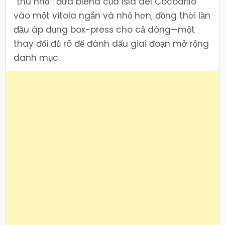
“thu nhỏ”: đưa blend của Isla del Cocodrilo
vào một vitola ngắn và nhỏ hơn, đồng thời lần
đầu áp dụng box-press cho cả dòng—một
thay đổi đủ rõ để đánh dấu giai đoạn mở rộng
danh mục.