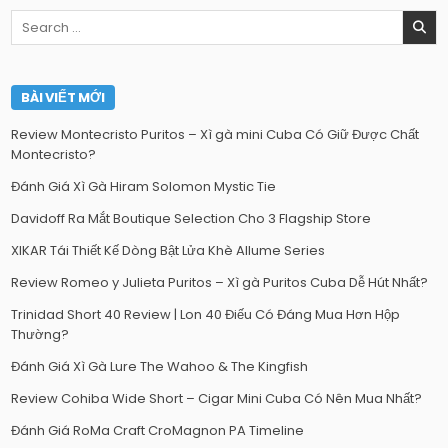
Search
for:
BÀI VIẾT MỚI
Review Montecristo Puritos – Xì gà mini Cuba Có Giữ Được Chất
Montecristo?
Đánh Giá Xì Gà Hiram Solomon Mystic Tie
Davidoff Ra Mắt Boutique Selection Cho 3 Flagship Store
XIKAR Tái Thiết Kế Dòng Bật Lửa Khè Allume Series
Review Romeo y Julieta Puritos – Xì gà Puritos Cuba Dễ Hút Nhất?
Trinidad Short 40 Review | Lon 40 Điếu Có Đáng Mua Hơn Hộp
Thường?
Đánh Giá Xì Gà Lure The Wahoo & The Kingfish
Review Cohiba Wide Short – Cigar Mini Cuba Có Nên Mua Nhất?
Đánh Giá RoMa Craft CroMagnon PA Timeline