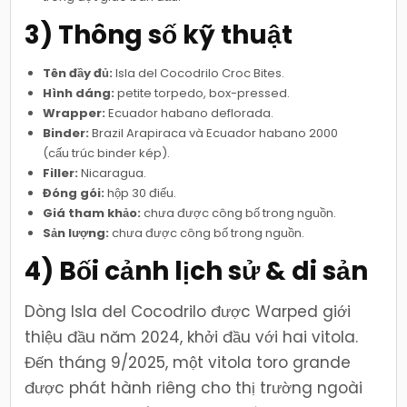
3) Thông số kỹ thuật
Tên đầy đủ:
Isla del Cocodrilo Croc Bites.
Hình dáng:
petite torpedo, box-pressed.
Wrapper:
Ecuador habano deflorada.
Binder:
Brazil Arapiraca và Ecuador habano 2000
(cấu trúc binder kép).
Filler:
Nicaragua.
Đóng gói:
hộp 30 điếu.
Giá tham khảo:
chưa được công bố trong nguồn.
Sản lượng:
chưa được công bố trong nguồn.
4) Bối cảnh lịch sử & di sản
Dòng Isla del Cocodrilo được Warped giới
thiệu đầu năm 2024, khởi đầu với hai vitola.
Đến tháng 9/2025, một vitola toro grande
được phát hành riêng cho thị trường ngoài