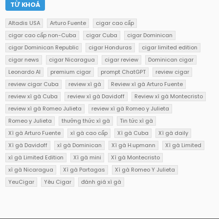
TỪ KHOÁ
Altadis USA
Arturo Fuente
cigar cao cấp
cigar cao cấp non-Cuba
cigar Cuba
cigar Dominican
cigar Dominican Republic
cigar Honduras
cigar limited edition
cigar news
cigar Nicaragua
cigar review
Dominican cigar
Leonardo AI
premium cigar
prompt ChatGPT
review cigar
review cigar Cuba
review xì gà
Review xì gà Arturo Fuente
review xì gà Cuba
review xì gà Davidoff
Review xì gà Montecristo
review xì gà Romeo Julieta
review xì gà Romeo y Julieta
Romeo y Julieta
thưởng thức xì gà
Tin tức xì gà
Xì gà Arturo Fuente
xì gà cao cấp
Xì gà Cuba
Xì gà daily
Xì gà Davidoff
xì gà Dominican
Xì gà H.upmann
Xì gà Limited
xì gà Limited Edition
Xì gà mini
Xì gà Montecristo
xì gà Nicaragua
Xì gà Partagas
Xì gà Romeo Y Julieta
YeuCigar
Yêu Cigar
đánh giá xì gà