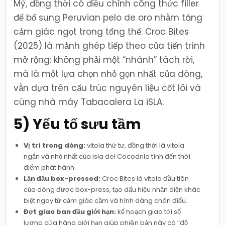
Mỹ, đồng thời có điều chỉnh công thức filler
để bổ sung Peruvian pelo de oro nhằm tăng
cảm giác ngọt trong tổng thể. Croc Bites
(2025) là mảnh ghép tiếp theo của tiến trình
mở rộng: không phải một “nhánh” tách rời,
mà là một lựa chọn nhỏ gọn nhất của dòng,
vẫn dựa trên cấu trúc nguyên liệu cốt lõi và
cùng nhà máy Tabacalera La iSLA.
5) Yếu tố sưu tầm
Vị trí trong dòng:
vitola thứ tư, đồng thời là vitola
ngắn và nhỏ nhất của Isla del Cocodrilo tính đến thời
điểm phát hành.
Lần đầu box-pressed:
Croc Bites là vitola đầu tiên
của dòng được box-press, tạo dấu hiệu nhận diện khác
biệt ngay từ cảm giác cầm và hình dáng chân điếu.
Đợt giao ban đầu giới hạn:
kế hoạch giao tới số
lượng cửa hàng giới hạn giúp phiên bản này có “độ