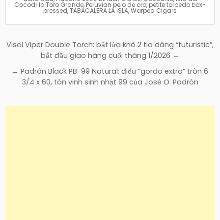
Cocodrilo Toro Grande
,
Peruvian pelo de oro
,
petite torpedo box-
pressed
,
TABACALERA LA iSLA
,
Warped Cigars
Điều
Visol Viper Double Torch: bật lửa khò 2 tia dáng “futuristic”,
hướng
bắt đầu giao hàng cuối tháng 1/2026 →
bài
← Padrón Black PB-99 Natural: điếu “gordo extra” tròn 6
viết
3/4 x 60, tôn vinh sinh nhật 99 của José O. Padrón