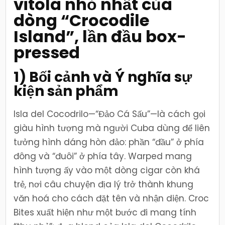
vitola nhỏ nhất của
đầu
box-
pressed
dòng “Crocodile
Island”, lần đầu box-
pressed
1) Bối cảnh và Ý nghĩa sự
kiện sản phẩm
Isla del Cocodrilo—“Đảo Cá Sấu”—là cách gọi
giàu hình tượng mà người Cuba dùng để liên
tưởng hình dáng hòn đảo: phần “đầu” ở phía
đông và “đuôi” ở phía tây. Warped mang
hình tượng ấy vào một dòng cigar còn khá
trẻ, nơi câu chuyện địa lý trở thành khung
văn hoá cho cách đặt tên và nhận diện. Croc
Bites xuất hiện như một bước đi mang tính