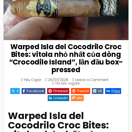
Warped Isla del Cocodrilo Croc
Bites: vitola nhỏ nhất của dòng
“Crocodile Island”, lần đầu box-
pressed
on
Yêu Cigar
26/01/2026
Leave a Comment
Posted
Warped
Tin tức cigars
in
Isla
del
X
Facebook
Pinterest
Reddit
VK
Digg
Cocodrilo
Croc
Linkedin
Mix
Bites:
vitola
nhỏ
nhất
Warped Isla del
của
dòng
Cocodrilo Croc Bites:
“Crocodile
Island”,
lần