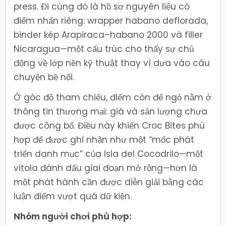
press. Đi cùng đó là hồ sơ nguyên liệu có
điểm nhấn riêng: wrapper habano deflorada,
binder kép Arapiraca–habano 2000 và filler
Nicaragua—một cấu trúc cho thấy sự chủ
động về lớp nền kỹ thuật thay vì dựa vào câu
chuyện bề nổi.
Ở góc độ tham chiếu, điểm còn để ngỏ nằm ở
thông tin thương mại: giá và sản lượng chưa
được công bố. Điều này khiến Croc Bites phù
hợp để được ghi nhận như một “mốc phát
triển danh mục” của Isla del Cocodrilo—một
vitola đánh dấu giai đoạn mở rộng—hơn là
một phát hành cần được diễn giải bằng các
luận điểm vượt quá dữ kiện.
Nhóm người chơi phù hợp: