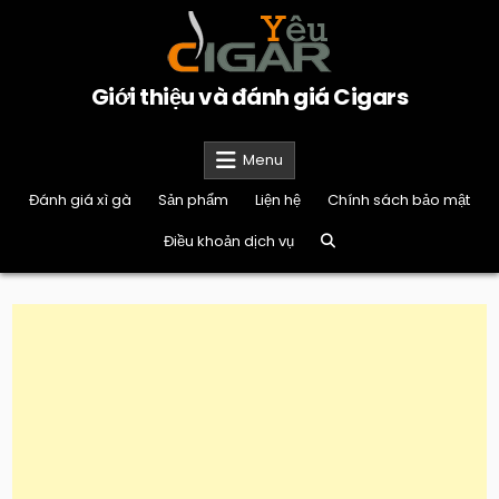
Skip
to
content
Giới thiệu và đánh giá Cigars
Menu
Đánh giá xì gà
Sản phẩm
Liện hệ
Chính sách bảo mật
Điều khoản dịch vụ