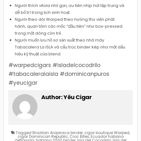
Người thích vitola nhỏ gọn, ưu tiên nhịp hút tập trung và
dễ bố trí trong lịch sinh hoạt.
Người theo dõi Warped theo hướng thư viện phát
hành, quan tâm các mốc “đầu tiên” như box-pressed
trong một dòng còn trẻ.
Người muốn lưu hồ sơ sản xuất theo nhà máy
Tabacalera La iSLA và cấu trúc binder kép như một dấu
hiệu kỹ thuật của blend.
#warpedcigars #isladelcocodrilo
#tabacaleralaisla #dominicanpuros
#yeucigar
Author:
Yêu Cigar
Tagged
Brazilian Arapiraca binder
,
cigar boutique Warped
,
cigar Dominican Republic
,
Croc Bites
,
Ecuador habano
deflorada
,
habano 2000 binder
,
Isla del Cocodrilo
,
Isla del