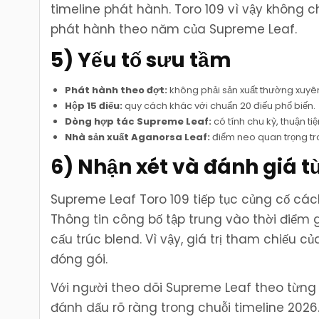
timeline phát hành. Toro 109 vì vậy không c
phát hành theo năm của Supreme Leaf.
5) Yếu tố sưu tầm
Phát hành theo đợt:
không phải sản xuất thường xuyên
Hộp 15 điếu:
quy cách khác với chuẩn 20 điếu phổ biến.
Dòng hợp tác Supreme Leaf:
có tính chu kỳ, thuận ti
Nhà sản xuất Aganorsa Leaf:
điểm neo quan trọng tro
6) Nhận xét và đánh giá t
Supreme Leaf Toro 109 tiếp tục củng cố cá
Thông tin công bố tập trung vào thời điểm g
cấu trúc blend. Vì vậy, giá trị tham chiếu
đóng gói.
Với người theo dõi Supreme Leaf theo từng đ
đánh dấu rõ ràng trong chuỗi timeline 2026