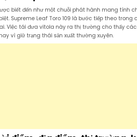
lại
trong
dòng
ược biết đến như một chuỗi phát hành mang tính ch
hợp
tác
 biệt. Supreme Leaf Toro 109 là bước tiếp theo trong 
Aganorsa
Leaf
ai. Việc tái đưa vitola này ra thị trường cho thấy cá
ay vì giữ trạng thái sản xuất thường xuyên.