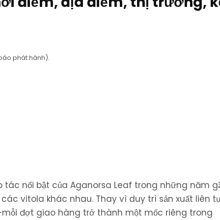
ời điểm, địa điểm, thị trường, 
báo phát hành).
n
 tác nổi bật của Aganorsa Leaf trong những năm g
các vitola khác nhau. Thay vì duy trì sản xuất liên tụ
—mỗi đợt giao hàng trở thành một mốc riêng trong