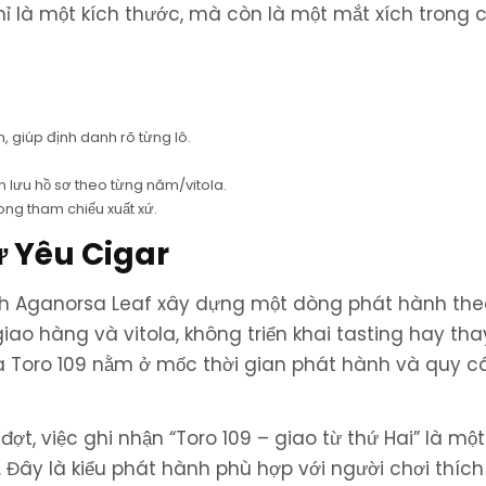
hỉ là một kích thước, mà còn là một mắt xích trong 
, giúp định danh rõ từng lô.
ện lưu hồ sơ theo từng năm/vitola.
ng tham chiếu xuất xứ.
ừ Yêu Cigar
ch Aganorsa Leaf xây dựng một dòng phát hành theo
iao hàng và vitola, không triển khai tasting hay tha
 của Toro 109 nằm ở mốc thời gian phát hành và quy 
ợt, việc ghi nhận “Toro 109 – giao từ thứ Hai” là mộ
. Đây là kiểu phát hành phù hợp với người chơi thích