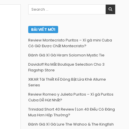
Search
for:
BÀI VIẾT MỚI
Review Montecristo Puritos – Xì gà mini Cuba
Có Giữ Được Chất Montecristo?
Đánh Giá Xì Gà Hiram Solomon Mystic Tie
Davidoff Ra Mắt Boutique Selection Cho 3
Flagship Store
XIKAR Tái Thiết Kế Dòng Bật Lửa Khè Allume
Series
Review Romeo y Julieta Puritos – Xì gà Puritos
Cuba Dễ Hút Nhất?
Trinidad Short 40 Review | Lon 40 Điếu Có Đáng
Mua Hơn Hộp Thường?
Đánh Giá Xì Gà Lure The Wahoo & The Kingfish