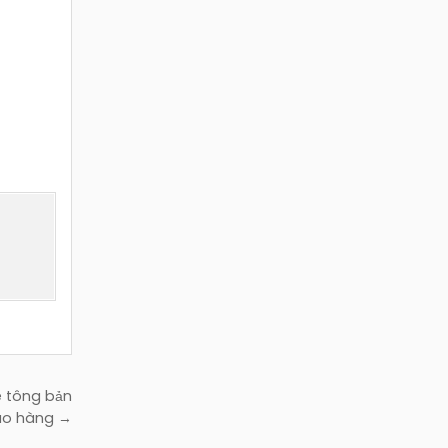
ê tông bản
iao hàng →