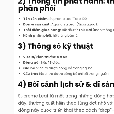
2) Thông tin phát hành: th
phân phối
Tên sản phẩm:
Supreme Leaf Toro 109.
Đơn vị sản xuất:
Aganorsa Leaf (Nicaragua).
Thời điểm giao hàng:
bắt đầu từ
thứ Hai
(theo thông 
Kênh phân phối:
hệ thống bán lẻ.
3) Thông số kỹ thuật
Vitola/kích thước:
6 x 52
.
Đóng gói:
hộp
15
điếu.
Giá bán:
chưa được công bố trong nguồn.
Cấu trúc lá:
chưa được công bố chi tiết trong nguồn.
4) Bối cảnh lịch sử & di sả
Supreme Leaf là một trong những dòng hợp
đây, thường xuất hiện theo từng đợt nhỏ với 
dòng này được triển khai theo cách “drop”