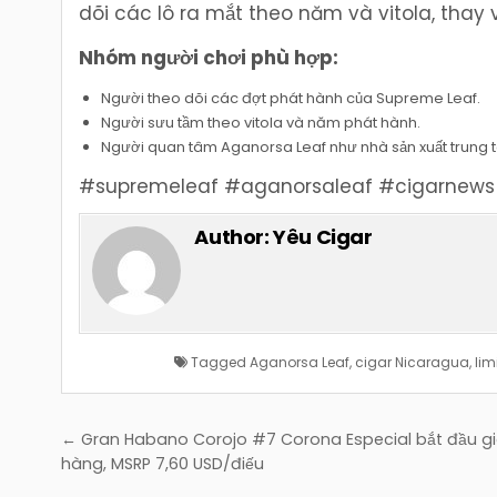
dõi các lô ra mắt theo năm và vitola, thay v
Nhóm người chơi phù hợp:
Người theo dõi các đợt phát hành của Supreme Leaf.
Người sưu tầm theo vitola và năm phát hành.
Người quan tâm Aganorsa Leaf như nhà sản xuất trung 
#supremeleaf #aganorsaleaf #cigarnews
Author:
Yêu Cigar
Tagged
Aganorsa Leaf
,
cigar Nicaragua
,
lim
Điều
← Gran Habano Corojo #7 Corona Especial bắt đầu g
hướng
hàng, MSRP 7,60 USD/điếu