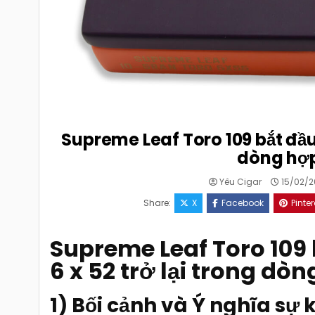
Supreme Leaf Toro 109 bắt đầu g
dòng hợp
Yêu Cigar
15/02/2
Share:
X
Facebook
Pinter
Supreme Leaf Toro 109 b
6 x 52 trở lại trong dò
1) Bối cảnh và Ý nghĩa sự