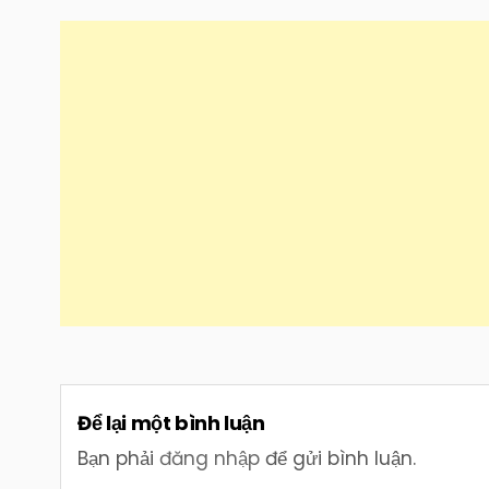
bài
viết
Để lại một bình luận
Bạn phải
đăng nhập
để gửi bình luận.