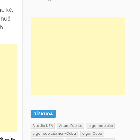
u kỳ,
chuỗi
ch
TỪ KHOÁ
Altadis USA
Arturo Fuente
cigar cao cấp
cigar cao cấp non-Cuba
cigar Cuba