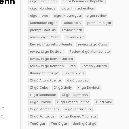
kênh
cigar Dominican
cigar Dominican Republic
cigar Honduras
cigar limited edition
cigar news
cigar Nicaragua
cigar review
Dominican cigar
Leonardo AI
premium cigar
prompt ChatGPT
review cigar
review cigar Cuba
review xì gà
Review xì gà Arturo Fuente
review xì gà Cuba
review xì gà Davidoff
Review xì gà Montecristo
review xì gà Romeo Julieta
review xì gà Romeo y Julieta
Romeo y Julieta
thưởng thức xì gà
Tin tức xì gà
Xì gà Arturo Fuente
xì gà cao cấp
Xì gà Cuba
Xì gà daily
Xì gà Davidoff
xì gà Dominican
Xì gà H.upmann
Xì gà Limited
xì gà Limited Edition
Xì gà mini
ần
Xì gà Montecristo
xì gà Nicaragua
c,
Xì gà Partagas
Xì gà Romeo Y Julieta
YeuCigar
Yêu Cigar
đánh giá xì gà