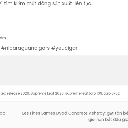
ì tìm kiếm một dòng sản xuất liên tục.
tâm.
 #nicaraguancigars #yeucigar
ited release 2026
,
Supreme Leaf 2026
,
supreme leaf toro 109
,
toro 6x52
iao
Les Fines Lames Dyad Concrete Ashtray: gạt tàn b
giới hạn bắt đầu g