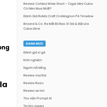
Review Cohiba Wide Short – Cigar Mini Cuba
Có Nên Mua Nhất?
Đánh Giá RoMa Craft CroMagnon PA Timeline
Brizard & Co. Ra Mắt Bộ Bao Xì Gà & Bật Lửa
Cuba Libre
DANH MỤC
rong
Đánh giá xì gà
Kinh nghiệm
Người nổi tiếng
Review mọi thứ
la
Review Rượu
Review xe hơi
Thư viện Prompt AI
Tin tức cigars