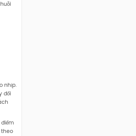
chuỗi
 nhịp.
y đổi
cách
t điểm
 theo