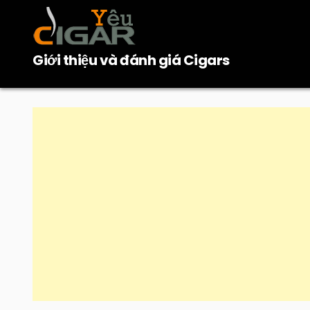
Skip
to
content
Giới thiệu và đánh giá Cigars