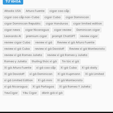
TỪ KHOÁ
Altadis USA
Arturo Fuente
cigar cao cấp
cigar cao cấp non-Cuba
cigar Cuba
cigar Dominican
cigar Dominican Republic
cigar Honduras
cigar limited edition
cigar news
cigar Nicaragua
cigar review
Dominican cigar
Leonardo AI
premium cigar
prompt ChatGPT
review cigar
review cigar Cuba
review xì gà
Review xì gà Arturo Fuente
review xì gà Cuba
review xì gà Davidoff
Review xì gà Montecristo
review xì gà Romeo Julieta
review xì gà Romeo y Julieta
Romeo y Julieta
thưởng thức xì gà
Tin tức xì gà
Xì gà Arturo Fuente
xì gà cao cấp
Xì gà Cuba
Xì gà daily
Xì gà Davidoff
xì gà Dominican
Xì gà H.upmann
Xì gà Limited
xì gà Limited Edition
Xì gà mini
Xì gà Montecristo
xì gà Nicaragua
Xì gà Partagas
Xì gà Romeo Y Julieta
YeuCigar
Yêu Cigar
đánh giá xì gà