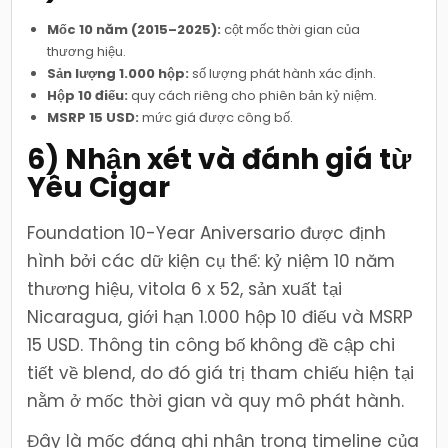
Mốc 10 năm (2015–2025):
cột mốc thời gian của
thương hiệu.
Sản lượng 1.000 hộp:
số lượng phát hành xác định.
Hộp 10 điếu:
quy cách riêng cho phiên bản kỷ niệm.
MSRP 15 USD:
mức giá được công bố.
6) Nhận xét và đánh giá từ
Yêu Cigar
Foundation 10-Year Aniversario được định
hình bởi các dữ kiện cụ thể: kỷ niệm 10 năm
thương hiệu, vitola 6 x 52, sản xuất tại
Nicaragua, giới hạn 1.000 hộp 10 điếu và MSRP
15 USD. Thông tin công bố không đề cập chi
tiết về blend, do đó giá trị tham chiếu hiện tại
nằm ở mốc thời gian và quy mô phát hành.
Đây là mốc đáng ghi nhận trong timeline của