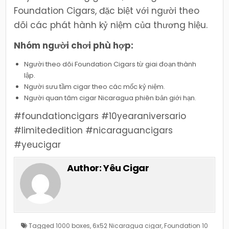
Foundation Cigars, đặc biệt với người theo
dõi các phát hành kỷ niệm của thương hiệu.
Nhóm người chơi phù hợp:
Người theo dõi Foundation Cigars từ giai đoạn thành
lập.
Người sưu tầm cigar theo các mốc kỷ niệm.
Người quan tâm cigar Nicaragua phiên bản giới hạn.
#foundationcigars #10yearaniversario
#limitededition #nicaraguancigars
#yeucigar
Author:
Yêu Cigar
Tagged
1000 boxes
,
6x52 Nicaragua cigar
,
Foundation 10