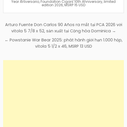
Year Aniversario
,
Foundation Cigars 10th Anniversary
,
limited
edition 2026
,
MSRP 15 USD
Điều
Arturo Fuente Don Carlos 90 Años ra mắt tại PCA 2026 với
hướng
vitola 5 7/8 x 52, sản xuất tại Cộng hòa Dominica →
bài
← Powstanie War Bear 2025: phát hành giới hạn 1.000 hộp,
viết
vitola 5 1/2 x 46, MSRP 13 USD