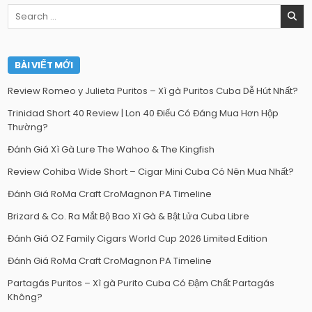
Search
for:
BÀI VIẾT MỚI
Review Romeo y Julieta Puritos – Xì gà Puritos Cuba Dễ Hút Nhất?
Trinidad Short 40 Review | Lon 40 Điếu Có Đáng Mua Hơn Hộp
Thường?
Đánh Giá Xì Gà Lure The Wahoo & The Kingfish
Review Cohiba Wide Short – Cigar Mini Cuba Có Nên Mua Nhất?
Đánh Giá RoMa Craft CroMagnon PA Timeline
Brizard & Co. Ra Mắt Bộ Bao Xì Gà & Bật Lửa Cuba Libre
Đánh Giá OZ Family Cigars World Cup 2026 Limited Edition
Đánh Giá RoMa Craft CroMagnon PA Timeline
Partagás Puritos – Xì gà Purito Cuba Có Đậm Chất Partagás
Không?