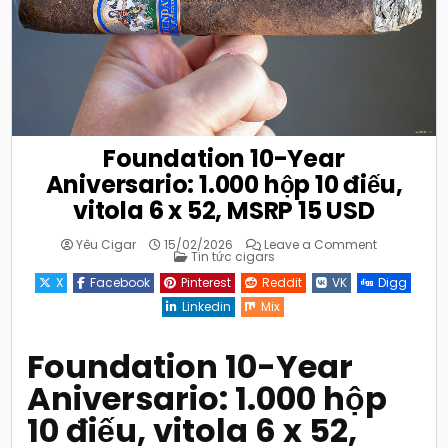
Foundation 10-Year
Aniversario: 1.000 hộp 10 điếu,
vitola 6 x 52, MSRP 15 USD
on
Yêu Cigar
15/02/2026
Leave a Comment
Posted
Foundation
Tin tức cigars
in
10-
Year
X
Facebook
Pinterest
Reddit
VK
Digg
Aniversario:
1.000
Linkedin
Mix
hộp
10
điếu,
vitola
Foundation 10-Year
6
x
Aniversario: 1.000 hộp
52,
MSRP
15
10 điếu, vitola 6 x 52,
USD