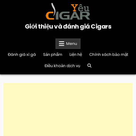
Skip
to
content
Giới thiệu và đánh giá Cigars
Menu
Đánh giá xì gà
Sản phẩm
Liện hệ
Chính sách bảo mật
Điều khoản dịch vụ