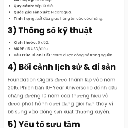
Quy cách:
hộp 10 điếu.
Quốc gia sản xuất:
Nicaragua.
Tình trạng:
bắt đầu giao hàng tới các cửa hàng.
3) Thông số kỹ thuật
Kích thước:
6 x 52.
MSRP:
15 USD/điếu.
Cấu trúc lá chi tiết:
chưa được công bố trong nguồn.
4) Bối cảnh lịch sử & di sản
Foundation Cigars được thành lập vào năm
2015. Phiên bản 10-Year Aniversario đánh dấu
chặng đường 10 năm của thương hiệu và
được phát hành dưới dạng giới hạn thay vì
bổ sung vào dòng sản xuất thường xuyên.
5) Yếu tố sưu tầm