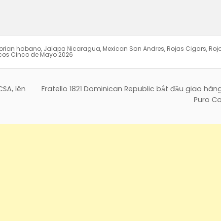
orian habano
,
Jalapa Nicaragua
,
Mexican San Andres
,
Rojas Cigars
,
Roja
cos Cinco de Mayo 2026
CSA, lên
Fratello 1821 Dominican Republic bắt đầu giao hà
Puro Co