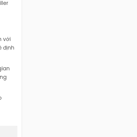
ller
 với
ề định
gian
ong
o