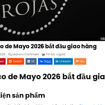
co de Mayo 2026 bắt đầu giao hàng
on
Posted
026
Leave a Comment
Tin tức cigars
Rojas
in
Street
est
Reddit
VK
Digg
Linkedin
Mix
Tacos
Cinco
de
Mayo
co de Mayo 2026 bắt đầu gi
2026
bắt
đầu
giao
hàng
 kiện sản phẩm