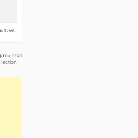
s Street
ng: mở màn
llection →