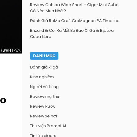
Review Cohiba Wide Short – Cigar Mini Cuba
Có Nên Mua Nhất?
Đánh Giá RoMa Craft CroMagnon PA Timeline
Brizard & Co. Ra Mắt Bộ Bao Xì Gà & Bật Lửa
Cuba Libre
DANH MỤC
Đánh giá xì gà
Kinh nghiệm
Người nổi tiếng
ao
Review mọi thứ
Review Rượu
Review xe hơi
Thư viện Prompt AI
Tin tức cigars