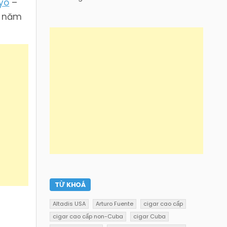
yo
–
u năm
TỪ KHOÁ
Altadis USA
Arturo Fuente
cigar cao cấp
cigar cao cấp non-Cuba
cigar Cuba