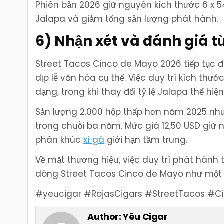
Phiên bản 2026 giữ nguyên kích thước 6 x 54
Jalapa và giảm tổng sản lượng phát hành.
6) Nhận xét và đánh giá t
Street Tacos Cinco de Mayo 2026 tiếp tục đ
dịp lễ văn hóa cụ thể. Việc duy trì kích thướ
dạng, trong khi thay đổi tỷ lệ Jalapa thể hiệ
Sản lượng 2.000 hộp thấp hơn năm 2025 nh
trong chuỗi ba năm. Mức giá 12,50 USD giữ n
phân khúc
xì gà
giới hạn tầm trung.
Về mặt thương hiệu, việc duy trì phát hành
dòng Street Tacos Cinco de Mayo như một s
#yeucigar #RojasCigars #StreetTacos #C
Author:
Yêu Cigar