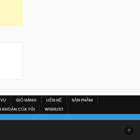
 VỤ
GIỎ HÀNG
LIỆN HỆ
SẢN PHẨM
I KHOẢN CỦA TÔI
WISHLIST
SCR
TO
TOP