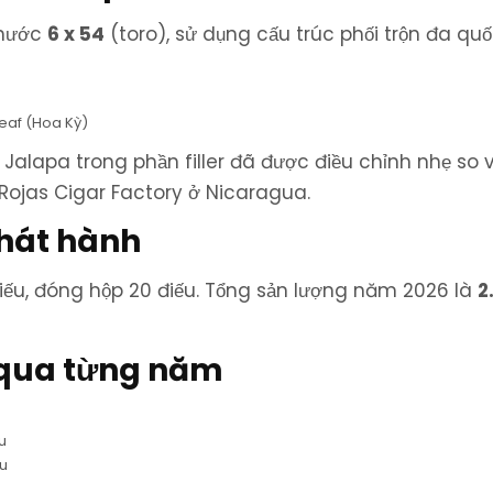
thước
6 x 54
(toro), sử dụng cấu trúc phối trộn đa quố
eaf (Hoa Kỳ)
 Jalapa trong phần filler đã được điều chỉnh nhẹ so 
 Rojas Cigar Factory ở Nicaragua.
phát hành
iếu, đóng hộp 20 điếu. Tổng sản lượng năm 2026 là
2
 qua từng năm
u
ếu