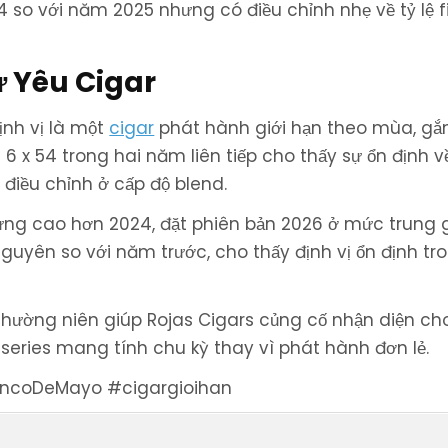
 so với năm 2025 nhưng có điều chỉnh nhẹ về tỷ lệ fi
ừ Yêu Cigar
ịnh vị là một
cigar
phát hành giới hạn theo mùa, gắn
c 6 x 54 trong hai năm liên tiếp cho thấy sự ổn định v
n điều chỉnh ở cấp độ blend.
ưng cao hơn 2024, đặt phiên bản 2026 ở mức trung 
guyên so với năm trước, cho thấy định vị ổn định tr
 thường niên giúp Rojas Cigars củng cố nhận diện ch
eries mang tính chu kỳ thay vì phát hành đơn lẻ.
incoDeMayo #cigargioihan