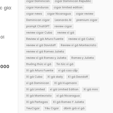
cigar Dominican
cigar Dominican Republic
c gia:
cigar Honduras
cigar limited edition
cigar news
cigar Nicaragua
cigar review
Dominican cigar
Leonardo AI
premium cigar
prompt ChatGPT
review cigar
review cigar Cuba
review xì gà
với
Review xì gà Arturo Fuente
review xì gà Cuba
review xì gà Davidoff
Review xì gà Montecristo
review xì gà Romeo Julieta
review xì gà Romeo y Julieta
Romeo y Julieta
thưởng thức xì gà
Tin tức xì gà
.000
Xì gà Arturo Fuente
xì gà cao cấp
Xì gà Cuba
Xì gà daily
Xì gà Davidoff
xì gà Dominican
Xì gà H.upmann
Xì gà Limited
xì gà Limited Edition
Xì gà mini
Xì gà Montecristo
xì gà Nicaragua
Xì gà Partagas
Xì gà Romeo Y Julieta
YeuCigar
Yêu Cigar
đánh giá xì gà