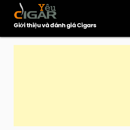
Skip
to
content
Giới thiệu và đánh giá Cigars