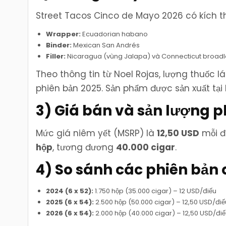
Street Tacos Cinco de Mayo 2026 có kích 
Wrapper:
Ecuadorian habano
Binder:
Mexican San Andrés
Filler:
Nicaragua (vùng Jalapa) và Connecticut broadl
Theo thông tin từ Noel Rojas, lượng thuốc lá
phiên bản 2025. Sản phẩm được sản xuất tại
3) Giá bán và sản lượng 
Mức giá niêm yết (MSRP) là
12,50 USD
mỗi đ
hộp
, tương đương
40.000 cigar
.
4) So sánh các phiên bản
2024 (6 x 52):
1.750 hộp (35.000 cigar) – 12 USD/điếu
2025 (6 x 54):
2.500 hộp (50.000 cigar) – 12,50 USD/điế
2026 (6 x 54):
2.000 hộp (40.000 cigar) – 12,50 USD/đi