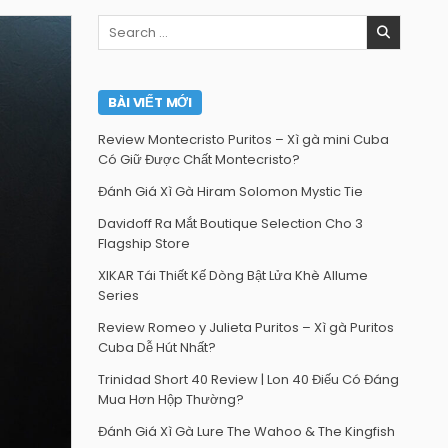
Search
for:
BÀI VIẾT MỚI
Review Montecristo Puritos – Xì gà mini Cuba
Có Giữ Được Chất Montecristo?
Đánh Giá Xì Gà Hiram Solomon Mystic Tie
Davidoff Ra Mắt Boutique Selection Cho 3
Flagship Store
XIKAR Tái Thiết Kế Dòng Bật Lửa Khè Allume
Series
Review Romeo y Julieta Puritos – Xì gà Puritos
Cuba Dễ Hút Nhất?
Trinidad Short 40 Review | Lon 40 Điếu Có Đáng
Mua Hơn Hộp Thường?
Đánh Giá Xì Gà Lure The Wahoo & The Kingfish