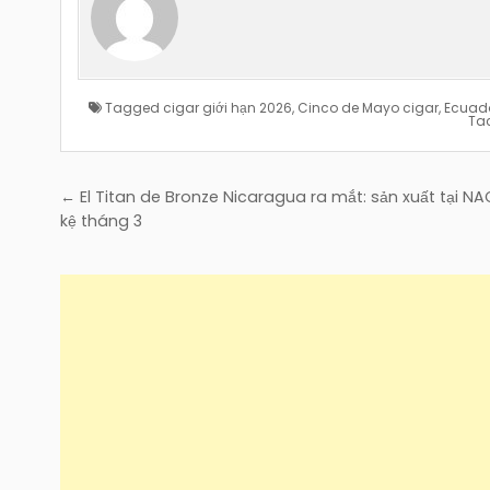
Tagged
cigar giới hạn 2026
,
Cinco de Mayo cigar
,
Ecuad
Ta
Điều
← El Titan de Bronze Nicaragua ra mắt: sản xuất tại NA
hướng
kệ tháng 3
bài
viết