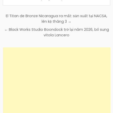
Điều
El Titan de Bronze Nicaragua ra mắt: sản xuất tại NACSA,
hướng
lên kệ tháng 3 →
bài
← Black Works Studio Boondock trở lại năm 2026, bổ sung
viết
vitola Lancero