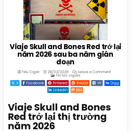
Viaje Skull and Bones Red trở lại
năm 2026 sau ba năm gián
đoạn
on
Yêu Cigar
28/02/2026
Leave a Comment
Posted
Viaje
Tin tức cigars
in
Skull
and
X
Facebook
Pinterest
Reddit
VK
Digg
Bones
Red
Linkedin
Mix
trở
lại
năm
2026
Viaje Skull and Bones
sau
ba
Red trở lại thị trường
năm
gián
đoạn
năm 2026