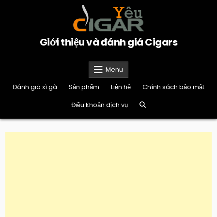
Skip
to
content
Giới thiệu và đánh giá Cigars
Menu
Đánh giá xì gà
Sản phẩm
Liện hệ
Chính sách bảo mật
Điều khoản dịch vụ