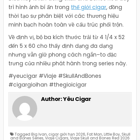
trì hình ảnh bí ẩn trong
thế giới cigar
, đồng
thời tạo sự phân biệt với các thương hiệu
minh bạch hoàn toàn về cấu trúc phối trộn.
Về định vị, bộ ba kích thước trải từ 4 1/4 x 52
đến 5 x 60 cho thấy định dạng đa dạng
nhưng vẫn giữ phong cách ngắn–to đặc
trưng của nhiều phát hành trong series này.
#yeucigar #Viaje #SkullAndBones
#cigargioihan #thegioicigar
Author:
Yêu Cigar
Tagged
Big Ivan
,
cigar giới hạn 2026
,
Fat Man
,
Little Boy
,
Skull
and Bones Series
,
Viaje Cigars
,
Viaje Skull and Bones Red 2026