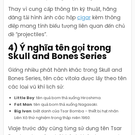
Thay vì cung cấp thông tin kỹ thuật, hãng
đăng tải hình ảnh các hộp
cigar
kèm thông
điệp mang tính biểu tượng liên quan đến chủ
đề “projectiles”.
4) Ý nghĩa tên gọi trong
Skull and Bones Series
Giống nhiều phát hành khác trong Skull and
Bones Series, tên các vitola được lấy theo tên
các loại vũ khí lịch sử:
Little Boy
: tên quả bom thả xuống Hiroshima.
Fat Man
: tên quả bom thả xuống Nagasaki.
Big Ivan
: biệt danh của Tsar Bomba – thiết bị hạt nhân
Liên Xô thử nghiệm trong thập niên 1960.
Viaje trước đây cũng từng sử dụng tên Tsar