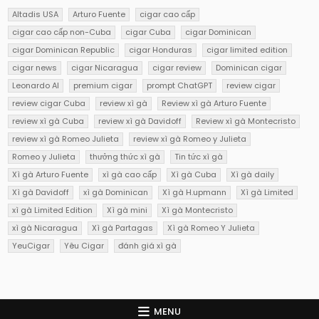
Altadis USA
Arturo Fuente
cigar cao cấp
cigar cao cấp non-Cuba
cigar Cuba
cigar Dominican
cigar Dominican Republic
cigar Honduras
cigar limited edition
cigar news
cigar Nicaragua
cigar review
Dominican cigar
Leonardo AI
premium cigar
prompt ChatGPT
review cigar
review cigar Cuba
review xì gà
Review xì gà Arturo Fuente
review xì gà Cuba
review xì gà Davidoff
Review xì gà Montecristo
review xì gà Romeo Julieta
review xì gà Romeo y Julieta
Romeo y Julieta
thưởng thức xì gà
Tin tức xì gà
Xì gà Arturo Fuente
xì gà cao cấp
Xì gà Cuba
Xì gà daily
Xì gà Davidoff
xì gà Dominican
Xì gà H.upmann
Xì gà Limited
xì gà Limited Edition
Xì gà mini
Xì gà Montecristo
xì gà Nicaragua
Xì gà Partagas
Xì gà Romeo Y Julieta
YeuCigar
Yêu Cigar
đánh giá xì gà
MENU