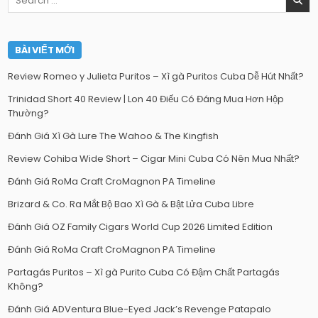
for:
BÀI VIẾT MỚI
Review Romeo y Julieta Puritos – Xì gà Puritos Cuba Dễ Hút Nhất?
Trinidad Short 40 Review | Lon 40 Điếu Có Đáng Mua Hơn Hộp
Thường?
Đánh Giá Xì Gà Lure The Wahoo & The Kingfish
Review Cohiba Wide Short – Cigar Mini Cuba Có Nên Mua Nhất?
Đánh Giá RoMa Craft CroMagnon PA Timeline
Brizard & Co. Ra Mắt Bộ Bao Xì Gà & Bật Lửa Cuba Libre
Đánh Giá OZ Family Cigars World Cup 2026 Limited Edition
Đánh Giá RoMa Craft CroMagnon PA Timeline
Partagás Puritos – Xì gà Purito Cuba Có Đậm Chất Partagás
Không?
Đánh Giá ADVentura Blue-Eyed Jack’s Revenge Patapalo