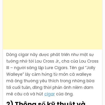
Dòng cigar này được phát triển như một sự
tưởng nhớ tới Lou Cross Jr., cha của Lou Cross
III – người sáng lập Lure Cigars. Tên gọi “Jolly
Walleye” lấy cảm hứng từ món cá walleye
mà ông thường yêu thích trong những bữa
tối cuối tuần, đồng thời phản ánh niềm đam
mê câu cá và hút
cigar
của ông.
2) Thông số kỹ thuật và