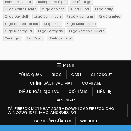
Romeo y Julieta
thưởng thức xì gà
Tin tức xì gà
Xì gà Arturo Fuente
xì gà cao cấp
Xì gà Cuba
Xì gà daily
Xì gà Davidoff
xì gà Dominican
Xì gà H.upmann
Xì gà Limited
xì gà Limited Edition
Xì gà mini
Xì gà Montecristo
xì gà Nicaragua
Xì gà Partagas
Xì gà Romeo Y Julieta
YeuCigar
Yêu Cigar
đánh giá xì gà
MENU
TỔNG QUAN
BLOG
CART
CHECKOUT
CHÍNH SÁCH BẢO MẬT
COMPARE
ĐIỀU KHOẢN DỊCH VỤ
GIỎ HÀNG
LIỆN HỆ
SẢN PHẨM
TẢI FIREFOX MỚI NHẤT 2025 – DOWNLOAD FIREFOX CHO
WINDOWS 10/11, MAC, ANDROID, IOS
TÀI KHOẢN CỦA TÔI
WISHLIST