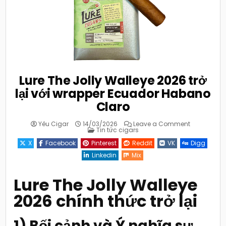
Lure The Jolly Walleye 2026 trở
lại với wrapper Ecuador Habano
Claro
on
Yêu Cigar
14/03/2026
Leave a Comment
Posted
Lure
Tin tức cigars
in
The
Jolly
X
Facebook
Pinterest
Reddit
VK
Digg
Walleye
2026
Linkedin
Mix
trở
lại
với
wrapper
Lure The Jolly Walleye
Ecuador
Habano
2026 chính thức trở lại
Claro
1) Bối cảnh và Ý nghĩa sự