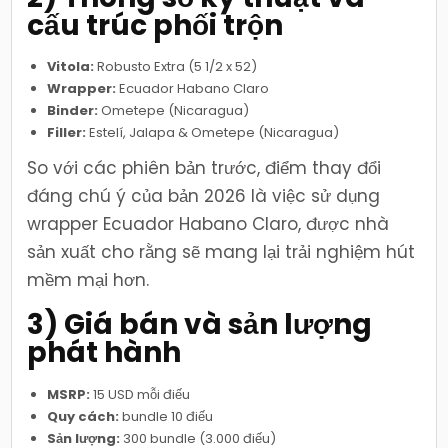
cấu trúc phối trộn
Vitola:
Robusto Extra (5 1/2 x 52)
Wrapper:
Ecuador Habano Claro
Binder:
Ometepe (Nicaragua)
Filler:
Estelí, Jalapa & Ometepe (Nicaragua)
So với các phiên bản trước, điểm thay đổi
đáng chú ý của bản 2026 là việc sử dụng
wrapper Ecuador Habano Claro, được nhà
sản xuất cho rằng sẽ mang lại trải nghiệm hút
mềm mại hơn.
3) Giá bán và sản lượng
phát hành
MSRP:
15 USD mỗi điếu
Quy cách:
bundle 10 điếu
Sản lượng:
300 bundle (3.000 điếu)