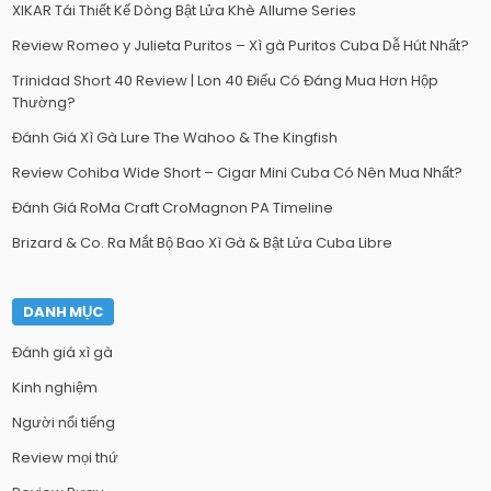
XIKAR Tái Thiết Kế Dòng Bật Lửa Khè Allume Series
Review Romeo y Julieta Puritos – Xì gà Puritos Cuba Dễ Hút Nhất?
Trinidad Short 40 Review | Lon 40 Điếu Có Đáng Mua Hơn Hộp
Thường?
Đánh Giá Xì Gà Lure The Wahoo & The Kingfish
Review Cohiba Wide Short – Cigar Mini Cuba Có Nên Mua Nhất?
Đánh Giá RoMa Craft CroMagnon PA Timeline
Brizard & Co. Ra Mắt Bộ Bao Xì Gà & Bật Lửa Cuba Libre
DANH MỤC
Đánh giá xì gà
Kinh nghiệm
Người nổi tiếng
Review mọi thứ