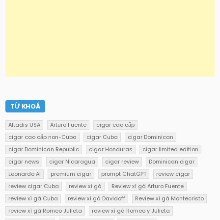
TỪ KHOÁ
Altadis USA
Arturo Fuente
cigar cao cấp
cigar cao cấp non-Cuba
cigar Cuba
cigar Dominican
cigar Dominican Republic
cigar Honduras
cigar limited edition
cigar news
cigar Nicaragua
cigar review
Dominican cigar
Leonardo AI
premium cigar
prompt ChatGPT
review cigar
review cigar Cuba
review xì gà
Review xì gà Arturo Fuente
review xì gà Cuba
review xì gà Davidoff
Review xì gà Montecristo
review xì gà Romeo Julieta
review xì gà Romeo y Julieta