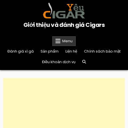
Skip
to
content
Giới thiệu và đánh giá Cigars
Menu
Đánh giá xì gà
Sản phẩm
Liện hệ
Chính sách bảo mật
Điều khoản dịch vụ