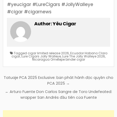
#yeucigar #LureCigars #JollyWalleye
#cigar #cigarnews
Author:
Yêu Cigar
Tagged
cigar limited release 2026
,
Ecuador Habano Claro
cigar
,
Lure Cigars Jolly Walleye
,
Lure The Jolly Walleye 2026
,
Nicaragua Ometepe binder cigar
Điều
Tatuaje PCA 2025 Exclusive: bản phát hành độc quyền cho
hướng
PCA 2025 →
bài
← Arturo Fuente Don Carlos Sangre de Toro Undefeated:
viết
wrapper San Andrés đầu tiên của Fuente