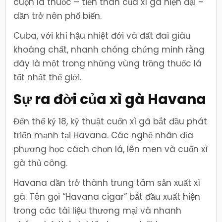
cuộn lá thuốc – tiền thân của xì gà hiện đại –
dần trở nên phổ biến.
Cuba, với khí hậu nhiệt đới và đất đai giàu
khoáng chất, nhanh chóng chứng minh rằng
đây là một trong những vùng trồng thuốc lá
tốt nhất thế giới.
Sự ra đời của xì gà Havana
Đến thế kỷ 18, kỹ thuật cuốn xì gà bắt đầu phát
triển mạnh tại Havana. Các nghệ nhân địa
phương học cách chọn lá, lên men và cuốn xì
gà thủ công.
Havana dần trở thành trung tâm sản xuất xì
gà. Tên gọi “Havana cigar” bắt đầu xuất hiện
trong các tài liệu thương mại và nhanh