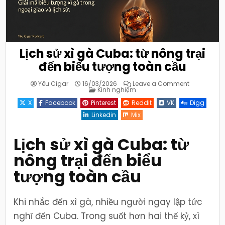
Lịch sử xì gà Cuba: từ nông trại
đến biểu tượng toàn cầu
on
Yêu Cigar
16/03/2026
Leave a Comment
Posted
Lịch
Kinh nghiệm
in
sử
xì
X
Facebook
Pinterest
Reddit
VK
Digg
gà
Cuba:
Linkedin
Mix
từ
nông
trại
đến
Lịch sử xì gà Cuba: từ
biểu
tượng
nông trại đến biểu
toàn
cầu
tượng toàn cầu
Khi nhắc đến xì gà, nhiều người ngay lập tức
nghĩ đến Cuba. Trong suốt hơn hai thế kỷ, xì