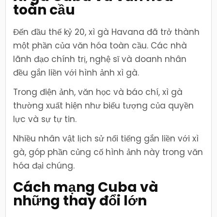
toàn cầu
Đến đầu thế kỷ 20, xì gà Havana đã trở thành
một phần của văn hóa toàn cầu. Các nhà
lãnh đạo chính trị, nghệ sĩ và doanh nhân
đều gắn liền với hình ảnh xì gà.
Trong điện ảnh, văn học và báo chí, xì gà
thường xuất hiện như biểu tượng của quyền
lực và sự tự tin.
Nhiều nhân vật lịch sử nổi tiếng gắn liền với xì
gà, góp phần củng cố hình ảnh này trong văn
hóa đại chúng.
Cách mạng Cuba và
những thay đổi lớn