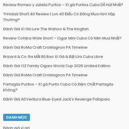
Review Romeo y Julieta Puritos – Xì gà Puritos Cuba Dễ Hút Nhất?
Trinidad Short 40 Review | Lon 40 Điếu Có Đáng Mua Hơn Hộp
Thường?
Đánh Giá Xì Gà Lure The Wahoo & The Kingfish
Review Cohiba Wide Short – Cigar Mini Cuba Có Nên Mua Nhất?
Đánh Giá RoMa Craft CroMagnon PA Timeline
Brizard & Co. Ra Mắt Bộ Bao Xì Gà & Bật Lửa Cuba Libre
Đánh Giá OZ Family Cigars World Cup 2026 Limited Edition
Đánh Giá RoMa Craft CroMagnon PA Timeline
Partagás Puritos – Xì gà Purito Cuba Có Đậm Chất Partagás
Không?
Đánh Giá ADVentura Blue-Eyed Jack’s Revenge Patapalo
DANH MỤC
Đánh giá xì gà