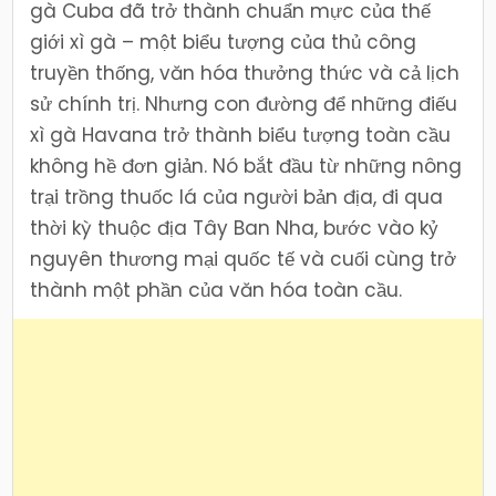
gà Cuba đã trở thành chuẩn mực của thế
giới xì gà – một biểu tượng của thủ công
truyền thống, văn hóa thưởng thức và cả lịch
sử chính trị. Nhưng con đường để những điếu
xì gà Havana trở thành biểu tượng toàn cầu
không hề đơn giản. Nó bắt đầu từ những nông
trại trồng thuốc lá của người bản địa, đi qua
thời kỳ thuộc địa Tây Ban Nha, bước vào kỷ
nguyên thương mại quốc tế và cuối cùng trở
thành một phần của văn hóa toàn cầu.