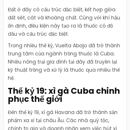
Đất ở đây có cấu trúc đặc biệt, kết hợp giữa
đất sét, cát và khoáng chất. Cùng với khí hậu
ổn định, điều kiện này tạo ra lá thuốc có độ
dầu và cấu trúc đặc biệt.
Trong nhiều thế kỷ, Vuelta Abajo đã trở thành
trung tâm của ngành trồng thuốc lá Cuba.
Nhiều nông trại gia đình tại đây đã truyền lại
kỹ thuật trồng và xử lý lá thuốc qua nhiều thế
hệ.
Thế kỷ 19: xì gà Cuba chinh
phục thế giới
Đến thế kỷ 19, xì gà Havana đã trở thành sản
phẩm xa xỉ tại châu Âu. Các nhà quý tộc,
chính trị gia và doanh nhân xem việc hút xì