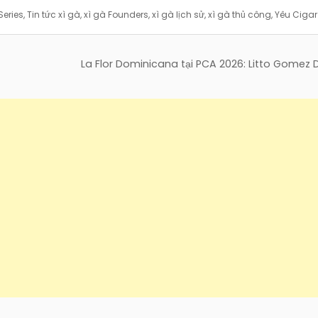
Series
,
Tin tức xì gà
,
xì gà Founders
,
xì gà lịch sử
,
xì gà thủ công
,
Yêu Cigar
La Flor Dominicana tại PCA 2026: Litto Gomez D