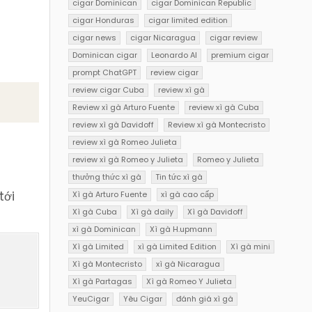
cigar Dominican
cigar Dominican Republic
cigar Honduras
cigar limited edition
cigar news
cigar Nicaragua
cigar review
Dominican cigar
Leonardo AI
premium cigar
prompt ChatGPT
review cigar
review cigar Cuba
review xì gà
Review xì gà Arturo Fuente
review xì gà Cuba
review xì gà Davidoff
Review xì gà Montecristo
review xì gà Romeo Julieta
review xì gà Romeo y Julieta
Romeo y Julieta
a
thưởng thức xì gà
Tin tức xì gà
tới
Xì gà Arturo Fuente
xì gà cao cấp
Xì gà Cuba
Xì gà daily
Xì gà Davidoff
xì gà Dominican
Xì gà H.upmann
Xì gà Limited
xì gà Limited Edition
Xì gà mini
Xì gà Montecristo
xì gà Nicaragua
Xì gà Partagas
Xì gà Romeo Y Julieta
YeuCigar
Yêu Cigar
đánh giá xì gà