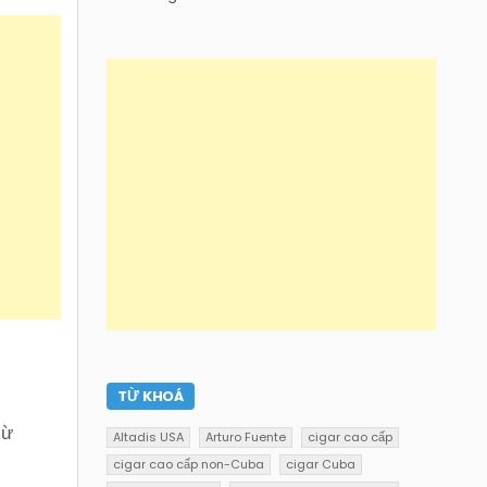
TỪ KHOÁ
từ
Altadis USA
Arturo Fuente
cigar cao cấp
cigar cao cấp non-Cuba
cigar Cuba