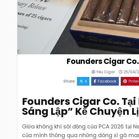
Founders Cigar Co. 
Yêu Cigar
25/04/2
Share:
X
Facebook
Pinter
Founders Cigar Co. Tạ
Sáng Lập” Kể Chuyện L
Giữa không khí sôi động của PCA 2026 tại N
của mình thông qua những dòng xì gà mang đậ