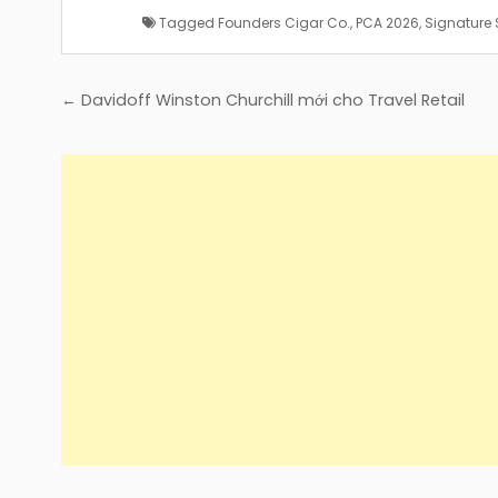
Tagged
Founders Cigar Co.
,
PCA 2026
,
Signature 
Điều
← Davidoff Winston Churchill mới cho Travel Retail
hướng
bài
viết