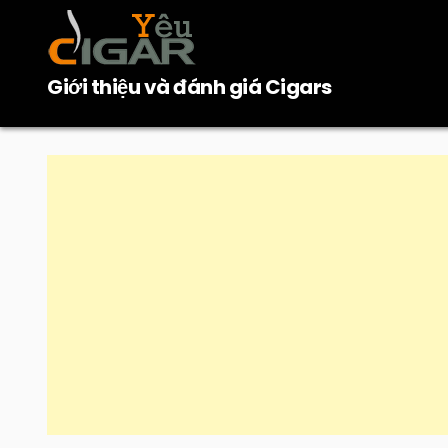
Skip
to
content
Giới thiệu và đánh giá Cigars