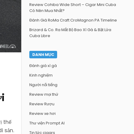
Review Cohiba Wide Short – Cigar Mini Cuba
Có Nên Mua Nhất?
Đánh Giá RoMa Craft CroMagnon PA Timeline
Brizard & Co. Ra Mắt Bộ Bao Xì Gà & Bật Lửa
Cuba Libre
DANH MỤC
Đánh giá xì gà
Kinh nghiệm
Người nổi tiếng
i
Review mọi thứ
Review Rượu
Review xe hơi
ị thế
Thư viện Prompt AI
i sản.
Tin tức cigars