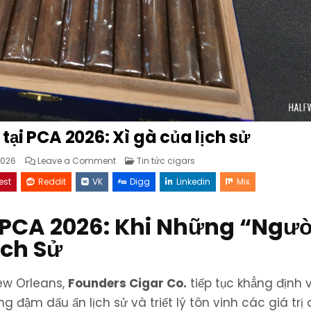
tại PCA 2026: Xì gà của lịch sử
on
Posted
026
Leave a Comment
Tin tức cigars
Founders
in
Cigar
est
Reddit
VK
Digg
Linkedin
Mix
Co.
tại
PCA
2026:
i PCA 2026: Khi Những “Ngườ
Xì
gà
của
ịch Sử
lịch
sử
ew Orleans,
Founders Cigar Co.
tiếp tục khẳng định v
m dấu ấn lịch sử và triết lý tôn vinh các giá trị d