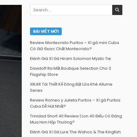
Search
for:
BÀI VIẾT MỚI
Review Montecristo Puritos – Xì gà mini Cuba
Có Giữ Được Chất Montecristo?
Đánh Giá Xì Gà Hiram Solomon Mystic Tie
Davidoff Ra Mắt Boutique Selection Cho 3
Flagship Store
XIKAR Tái Thiết Kế Dòng Bật Lửa Khè Allume
Series
Review Romeo y Julieta Puritos – Xì gà Puritos
Cuba Dễ Hút Nhất?
Trinidad Short 40 Review | Lon 40 Điếu Có Đáng
Mua Hơn Hộp Thường?
Đánh Giá Xì Gà Lure The Wahoo & The Kingfish