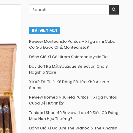
Search
for:
BÀI VIẾT MỚI
Review Montecristo Puritos – Xì gà mini Cuba
Có Giữ Được Chất Montecristo?
Đánh Giá Xì Gà Hiram Solomon Mystic Tie
Davidoff Ra Mắt Boutique Selection Cho 3
Flagship Store
XIKAR Tái Thiết Kế Dòng Bật Lửa Khè Allume
Series
Review Romeo y Julieta Puritos – Xì gà Puritos
Cuba Dễ Hút Nhất?
Trinidad Short 40 Review | Lon 40 Điếu Có Đáng
Mua Hơn Hộp Thường?
Đánh Giá Xì Gà Lure The Wahoo & The Kingfish