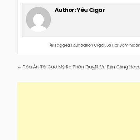
Author:
Yêu Cigar
Tagged
Foundation Cigar
,
La Flor Dominica
Điều
← Tòa Án Tối Cao Mỹ Ra Phán Quyết Vụ Bến Cảng Hav
hướng
bài
viết