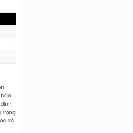
ón
g bao
 đỉnh
g trọng
hoa và