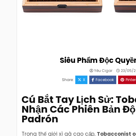
Siêu Phẩm Độc Quyền
Yêu Cigar
23/05/2
Share:
X
Facebook
Pinter
Cú Bắt Tay Lịch Sử: To
Nhận Các Phiên Bản Độ
Padrón
Trong thế giới xì gà cao cấp,
Tobacconist o