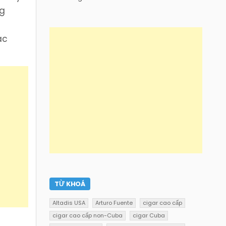
ng
ác
TỪ KHOÁ
Altadis USA
Arturo Fuente
cigar cao cấp
cigar cao cấp non-Cuba
cigar Cuba