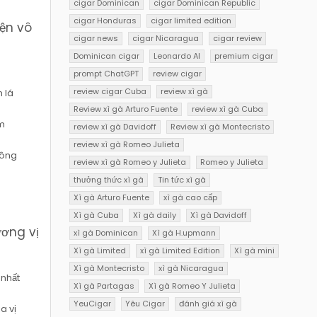
cigar Dominican
cigar Dominican Republic
cigar Honduras
cigar limited edition
iện vô
cigar news
cigar Nicaragua
cigar review
Dominican cigar
Leonardo AI
premium cigar
prompt ChatGPT
review cigar
review cigar Cuba
review xì gà
 lá
Review xì gà Arturo Fuente
review xì gà Cuba
ẫm
review xì gà Davidoff
Review xì gà Montecristo
review xì gà Romeo Julieta
công
review xì gà Romeo y Julieta
Romeo y Julieta
thưởng thức xì gà
Tin tức xì gà
Xì gà Arturo Fuente
xì gà cao cấp
Xì gà Cuba
Xì gà daily
Xì gà Davidoff
ương vị
xì gà Dominican
Xì gà H.upmann
Xì gà Limited
xì gà Limited Edition
Xì gà mini
Xì gà Montecristo
xì gà Nicaragua
 nhất
Xì gà Partagas
Xì gà Romeo Y Julieta
YeuCigar
Yêu Cigar
đánh giá xì gà
a vị