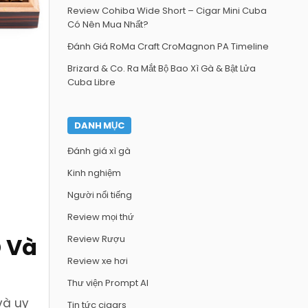
Review Cohiba Wide Short – Cigar Mini Cuba
Có Nên Mua Nhất?
Đánh Giá RoMa Craft CroMagnon PA Timeline
Brizard & Co. Ra Mắt Bộ Bao Xì Gà & Bật Lửa
Cuba Libre
DANH MỤC
Đánh giá xì gà
Kinh nghiệm
Người nổi tiếng
Review mọi thứ
D Và
Review Rượu
Review xe hơi
Thư viện Prompt AI
và uy
Tin tức cigars