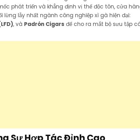
mốc phát triển và khẳng định vị thế độc tôn, cửa hà
 lừng lẫy nhất ngành công nghiệp xì gà hiện đại:
(LFD)
, và
Padrón Cigars
để cho ra mắt bộ sưu tập c
ng Sự Hợp Tác Đỉnh Cao