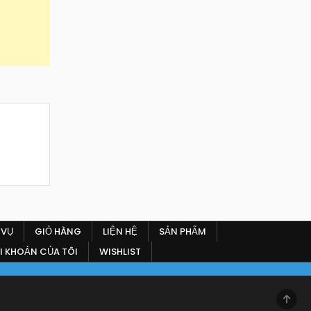
 VỤ
GIỎ HÀNG
LIỆN HỆ
SẢN PHẨM
I KHOẢN CỦA TÔI
WISHLIST
SCR
TO