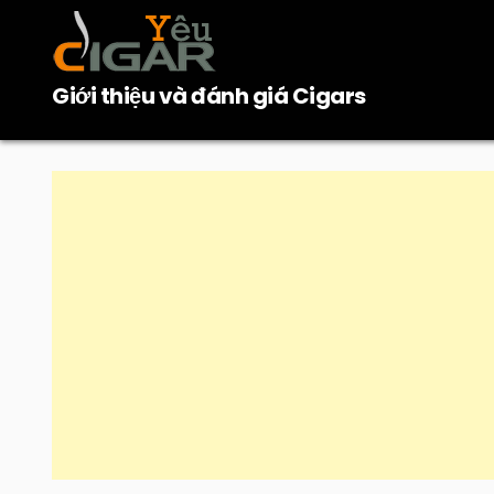
Skip
to
content
Giới thiệu và đánh giá Cigars