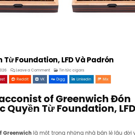
 Từ Foundation, LFD Và Padrón
on
Posted
026
Leave a Comment
Tin tức cigars
Siêu
in
Phẩm
est
Reddit
VK
Digg
Linkedin
Mix
Độc
Quyền
Từ
Foundation,
bacconist of Greenwich Đón
LFD
Và
Padrón
c Quyền Từ Foundation, LF
f Greenwich
là một trong những nhà bán lẻ lâu đời 