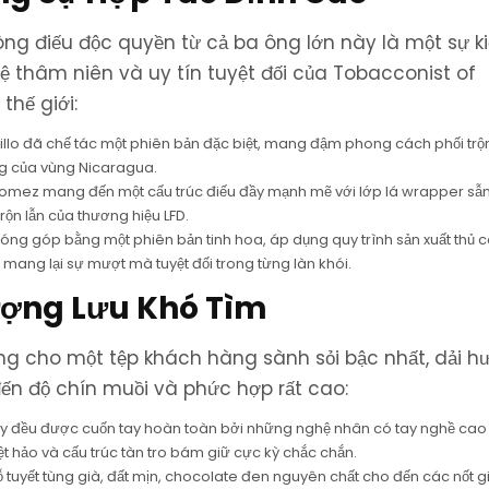
ng điếu độc quyền từ cả ba ông lớn này là một sự k
 thâm niên và uy tín tuyệt đối của Tobacconist of
thế giới:
illo đã chế tác một phiên bản đặc biệt, mang đậm phong cách phối trộn
rưng của vùng Nicaragua.
 Gomez mang đến một cấu trúc điếu đầy mạnh mẽ với lớp lá wrapper s
rộn lẫn của thương hiệu LFD.
óng góp bằng một phiên bản tinh hoa, áp dụng quy trình sản xuất thủ 
mang lại sự mượt mà tuyệt đối trong từng làn khói.
ượng Lưu Khó Tìm
êng cho một tệp khách hàng sành sỏi bậc nhất, dải h
ến độ chín muồi và phức hợp rất cao:
này đều được cuốn tay hoàn toàn bởi những nghệ nhân có tay nghề cao
 hảo và cấu trúc tàn tro bám giữ cực kỳ chắc chắn.
tuyết tùng già, đất mịn, chocolate đen nguyên chất cho đến các nốt gi