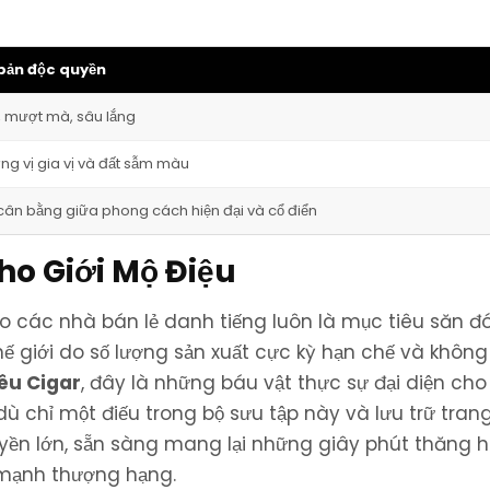
 bản độc quyền
, mượt mà, sâu lắng
ng vị gia vị và đất sẫm màu
 cân bằng giữa phong cách hiện đại và cổ điển
ho Giới Mộ Điệu
 các nhà bán lẻ danh tiếng luôn là mục tiêu săn đ
ế giới do số lượng sản xuất cực kỳ hạn chế và khôn
êu Cigar
, đây là những báu vật thực sự đại diện cho
dù chỉ một điếu trong bộ sưu tập này và lưu trữ tran
yền lớn, sẵn sàng mang lại những giây phút thăng 
 mạnh thượng hạng.