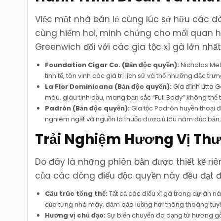
Việc một nhà bán lẻ cùng lúc sở hữu các dò
cùng hiếm hoi, minh chứng cho mối quan hệ
Greenwich đối với các gia tộc xì gà lớn nhất 
Foundation Cigar Co. (Bản độc quyền):
Nicholas Mel
tinh tế, tôn vinh các giá trị lịch sử và thổ nhưỡng đặc t
La Flor Dominicana (Bản độc quyền):
Gia đình Litto
màu, giàu tinh dầu, mang bản sắc “Full Body” không thể t
Padrón (Bản độc quyền):
Gia tộc Padrón huyền thoại đ
nghiêm ngặt và nguồn lá thuốc được ủ lâu năm độc bản, 
Trải Nghiệm Hương Vị Th
Do đây là những phiên bản được thiết kế ri
của các dòng điếu độc quyền này đều đạt đ
Cấu trúc tổng thể:
Tất cả các điếu xì gà trong dự án 
của từng nhà máy, đảm bảo luồng hơi thông thoáng tuyệt
Hương vị chủ đạo:
Sự biến chuyển đa dạng từ hương gỗ 