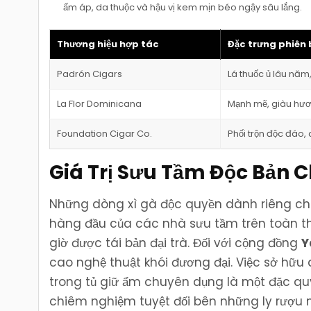
ấm áp, da thuộc và hậu vị kem mịn béo ngậy sâu lắng.
Thương hiệu hợp tác
Đặc trưng phiên
Padrón Cigars
Lá thuốc ủ lâu năm
La Flor Dominicana
Mạnh mẽ, giàu hươ
Foundation Cigar Co.
Phối trộn độc đáo,
Giá Trị Sưu Tầm Độc Bản C
Những dòng xì gà độc quyền dành riêng cho
hàng đầu của các nhà sưu tầm trên toàn th
giờ được tái bản đại trà. Đối với cộng đồng
Y
cao nghệ thuật khói đương đại. Việc sở hữu 
trong tủ giữ ẩm chuyên dụng là một đặc qu
chiêm nghiệm tuyệt đối bên những ly rượu