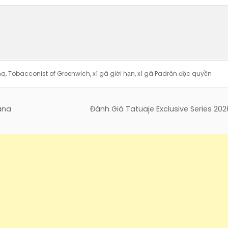
na
,
Tobacconist of Greenwich
,
xì gà giới hạn
,
xì gà Padrón độc quyền
ana
Đánh Giá Tatuaje Exclusive Series 202