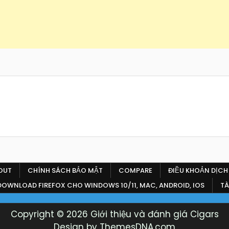
OUT
CHÍNH SÁCH BẢO MẬT
COMPARE
ĐIỀU KHOẢN DỊCH
 DOWNLOAD FIREFOX CHO WINDOWS 10/11, MAC, ANDROID, IOS
TÀ
Copyright © 2026 Giới thiệu và đánh giá Cigars
Design by ThemesDNA.com