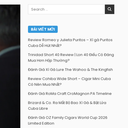
Search
for:
BÀI VIẾT MỚI
Review Romeo y Julieta Puritos – Xì gà Puritos
Cuba Dễ Hút Nhất?
Trinidad Short 40 Review | Lon 40 Điếu Có Đáng
Mua Hơn Hộp Thường?
Đánh Giá Xì Gà Lure The Wahoo & The Kingfish
Review Cohiba Wide Short – Cigar Mini Cuba
Có Nên Mua Nhất?
Đánh Giá RoMa Craft CroMagnon PA Timeline
Brizard & Co. Ra Mắt Bộ Bao Xì Gà & Bật Lửa
Cuba Libre
Đánh Giá OZ Family Cigars World Cup 2026
Limited Edition