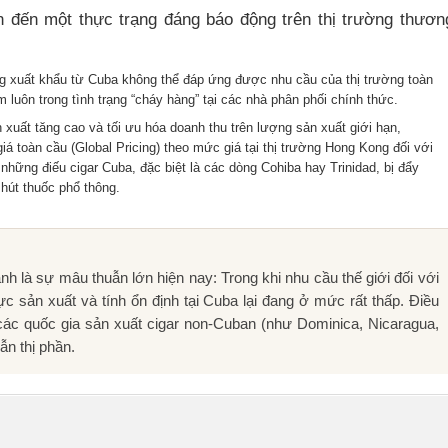
 đến một thực trạng đáng báo động trên thị trường thươn
 xuất khẩu từ Cuba không thể đáp ứng được nhu cầu của thị trường toàn
uôn trong tình trạng “cháy hàng” tại các nhà phân phối chính thức.
 xuất tăng cao và tối ưu hóa doanh thu trên lượng sản xuất giới hạn,
á toàn cầu (Global Pricing) theo mức giá tại thị trường Hong Kong đối với
những điếu cigar Cuba, đặc biệt là các dòng Cohiba hay Trinidad, bị đẩy
hút thuốc phổ thông.
 là sự mâu thuẫn lớn hiện nay: Trong khi nhu cầu thế giới đối với
c sản xuất và tính ổn định tại Cuba lại đang ở mức rất thấp. Điều
các quốc gia sản xuất cigar non-Cuban (như Dominica, Nicaragua,
n thị phần.