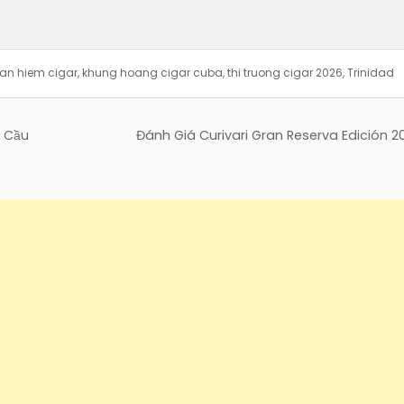
an hiem cigar
,
khung hoang cigar cuba
,
thi truong cigar 2026
,
Trinidad
n Cầu
Đánh Giá Curivari Gran Reserva Edición 