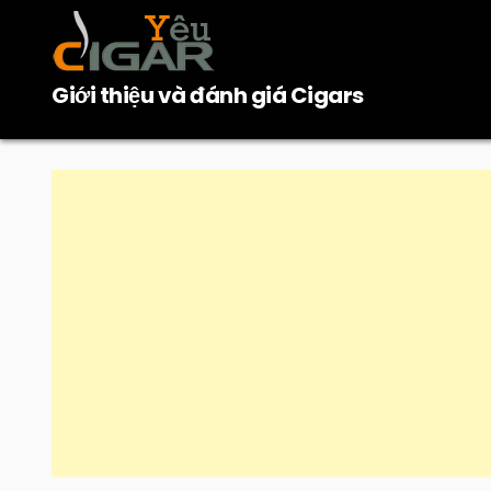
Skip
to
content
Giới thiệu và đánh giá Cigars