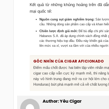
Kết quả từ những khủng hoảng trên đã dẫn
mại quốc tế:
Nguồn cung sụt giảm nghiêm trọng:
Sản lượng
cầu. Những dòng sản phẩm cao cấp và khan hiếm l
Chiến lược định giá mới:
Để bù đắp chi phí sản
Habanos S.A. đã áp dụng chính sách đồng nhất gi
các thương hiệu top đầu. Điều này khiến giá của 
lên mức xa xỉ, vượt xa tầm với của nhiều người 
GÓC NHÌN CỦA CIGAR AFICIONADO
Điểm mấu chốt được hai biên tập viên nhấn mạnh
cigar cao cấp vẫn cực kỳ mạnh mẽ, thì năng lự
này vô hình trung đang mở ra cơ hội lớn cho 
Honduras) bứt phá mạnh mẽ cả về chất lượng lẫ
Author:
Yêu Cigar