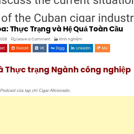
a: Thực Trạng và Hệ Quả Toàn Cầu
on
Posted
2026
Leave a Comment
Kinh nghiệm
Khủng
in
Hoảng
est
Reddit
VK
Digg
Linkedin
Mix
Cigar
Cuba:
Thực
Trạng
và
à Thực trạng Ngành công nghiệp
Hệ
Quả
Toàn
Cầu
odcast của tạp chí Cigar Aficionado.