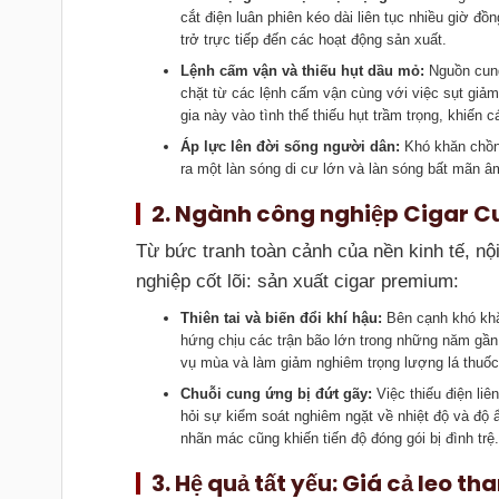
cắt điện luân phiên kéo dài liên tục nhiều giờ đ
trở trực tiếp đến các hoạt động sản xuất.
Lệnh cấm vận và thiếu hụt dầu mỏ:
Nguồn cung
chặt từ các lệnh cấm vận cùng với việc sụt giảm
gia này vào tình thế thiếu hụt trầm trọng, khiến
Áp lực lên đời sống người dân:
Khó khăn chồng
ra một làn sóng di cư lớn và làn sóng bất mãn âm
2. Ngành công nghiệp Cigar C
Từ bức tranh toàn cảnh của nền kinh tế, nội
nghiệp cốt lõi: sản xuất cigar premium:
Thiên tai và biến đổi khí hậu:
Bên cạnh khó khăn
hứng chịu các trận bão lớn trong những năm gần
vụ mùa và làm giảm nghiêm trọng lượng lá thuốc 
Chuỗi cung ứng bị đứt gãy:
Việc thiếu điện liê
hỏi sự kiểm soát nghiêm ngặt về nhiệt độ và độ ẩ
nhãn mác cũng khiến tiến độ đóng gói bị đình trệ.
3. Hệ quả tất yếu: Giá cả leo 