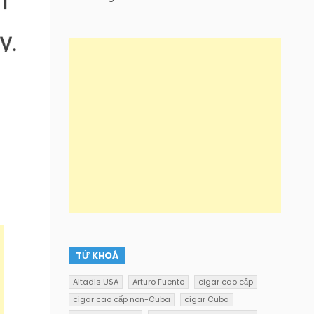
TỪ KHOÁ
Altadis USA
Arturo Fuente
cigar cao cấp
cigar cao cấp non-Cuba
cigar Cuba