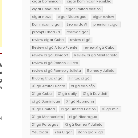
cigar Dominican
cigar Dominican Republic
cigar Honduras
cigar limited edition
cigar news
cigar Nicaragua
cigar review
Dominican cigar
Leonardo AI
premium cigar
prompt ChatGPT
review cigar
review cigar Cuba
review xì gà
Review xì gà Arturo Fuente
review xì gà Cuba
review xì gà Davidoff
Review xì gà Montecristo
review xì gà Romeo Julieta
à
review xì gà Romeo y Julieta
Romeo y Julieta
i
thưởng thức xì gà
Tin tức xì gà
g
Xì gà Arturo Fuente
xì gà cao cấp
a
Xì gà Cuba
Xì gà daily
Xì gà Davidoff
xì gà Dominican
Xì gà H.upmann
Xì gà Limited
xì gà Limited Edition
Xì gà mini
Xì gà Montecristo
xì gà Nicaragua
i
Xì gà Partagas
Xì gà Romeo Y Julieta
YeuCigar
Yêu Cigar
đánh giá xì gà