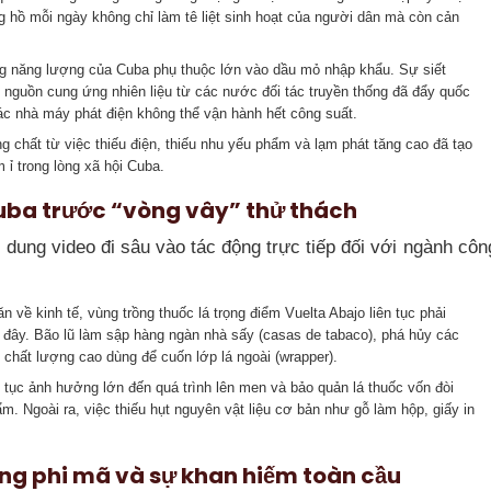
ồng hồ mỗi ngày không chỉ làm tê liệt sinh hoạt của người dân mà còn cản
 năng lượng của Cuba phụ thuộc lớn vào dầu mỏ nhập khẩu. Sự siết
 nguồn cung ứng nhiên liệu từ các nước đối tác truyền thống đã đẩy quốc
 các nhà máy phát điện không thể vận hành hết công suất.
 chất từ việc thiếu điện, thiếu nhu yếu phẩm và lạm phát tăng cao đã tạo
 ỉ trong lòng xã hội Cuba.
uba trước “vòng vây” thử thách
 dung video đi sâu vào tác động trực tiếp đối với ngành côn
 về kinh tế, vùng trồng thuốc lá trọng điểm Vuelta Abajo liên tục phải
 đây. Bão lũ làm sập hàng ngàn nhà sấy (casas de tabaco), phá hủy các
chất lượng cao dùng để cuốn lớp lá ngoài (wrapper).
n tục ảnh hưởng lớn đến quá trình lên men và bảo quản lá thuốc vốn đòi
m. Ngoài ra, việc thiếu hụt nguyên vật liệu cơ bản như gỗ làm hộp, giấy in
thang phi mã và sự khan hiếm toàn cầu