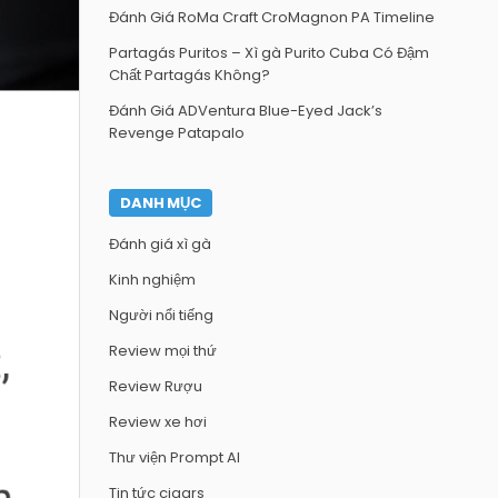
Đánh Giá RoMa Craft CroMagnon PA Timeline
Partagás Puritos – Xì gà Purito Cuba Có Đậm
Chất Partagás Không?
Đánh Giá ADVentura Blue-Eyed Jack’s
Revenge Patapalo
DANH MỤC
Đánh giá xì gà
Kinh nghiệm
Người nổi tiếng
Review mọi thứ
Review Rượu
Review xe hơi
Thư viện Prompt AI
Tin tức cigars