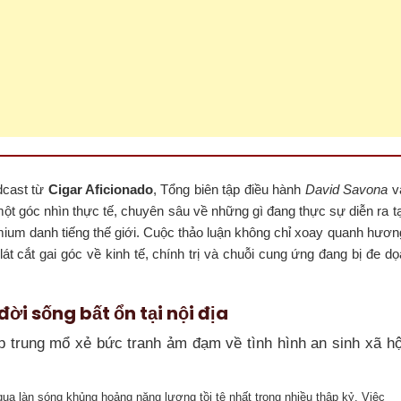
dcast từ
Cigar Aficionado
, Tổng biên tập điều hành
David Savona
v
t góc nhìn thực tế, chuyên sâu về những gì đang thực sự diễn ra tạ
ium danh tiếng thế giới. Cuộc thảo luận không chỉ xoay quanh hươn
át cắt gai góc về kinh tế, chính trị và chuỗi cung ứng đang bị đe dọ
ời sống bất ổn tại nội địa
ập trung mổ xẻ bức tranh ảm đạm về tình hình an sinh xã hộ
ua làn sóng khủng hoảng năng lượng tồi tệ nhất trong nhiều thập kỷ. Việc