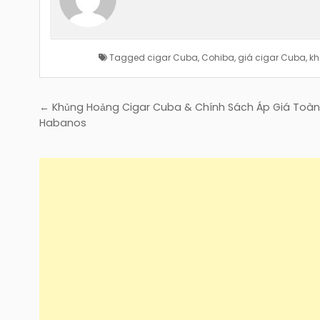
Tagged
cigar Cuba
,
Cohiba
,
giá cigar Cuba
,
kh
Điều
← Khủng Hoảng Cigar Cuba & Chính Sách Áp Giá Toà
hướng
Habanos
bài
viết