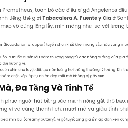
 Prometheus, toàn bộ các điếu xì gà Angelenos đề
nh tiếng thế giới
Tabacalera A. Fuente y Cia
ở Sant
mạo vô cùng lộng lẫy, mịn màng như lụa với lượng t
or (Ecuadorian wrapper) tuyển chọn khắt khe, mang sắc nâu vàng m
uồn lá thuốc di sản lâu năm thượng hạng từ các nông trường của gia t
c dải hương vị.
 cuốn chỉn chu tuyệt đối, tạo nên luồng hơi thông thoáng lý tưởng. Khi t
 bám chặt, xếp lớp tự nhiên đẹp mắt mà không bị gãy vụn.
Mà, Đa Tầng Và Tinh Tế
nh phục người hút bằng sức mạnh nồng gắt thô bạo,
g vị vô cùng thanh lịch, mượt mà và giàu tính ph
 béo mịn bùi (creamy buttery), vị gỗ tuyết tùng già ấm áp đan xen cùn