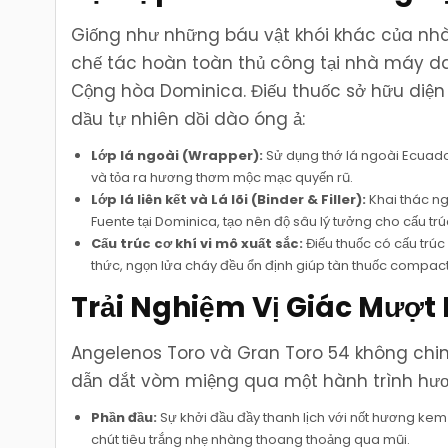
Giống như những báu vật khói khác của nhà
chế tác hoàn toàn thủ công tại nhà máy da
Cộng hòa Dominica. Điếu thuốc sở hữu diện 
dầu tự nhiên dồi dào óng ả:
Lớp lá ngoài (Wrapper):
Sử dụng thớ lá ngoài Ecuad
và tỏa ra hương thơm mộc mạc quyến rũ.
Lớp lá liên kết và Lá lõi (Binder & Filler):
Khai thác ng
Fuente tại Dominica, tạo nên độ sâu lý tưởng cho cấu trú
Cấu trúc cơ khí vi mô xuất sắc:
Điếu thuốc có cấu trúc
thức, ngọn lửa cháy đều ổn định giúp tàn thuốc compact
Trải Nghiệm Vị Giác Mượt 
Angelenos Toro và Gran Toro 54 không chi
dẫn dắt vòm miệng qua một hành trình hươn
Phần đầu:
Sự khởi đầu đầy thanh lịch với nốt hương kem
chút tiêu trắng nhẹ nhàng thoang thoảng qua mũi.