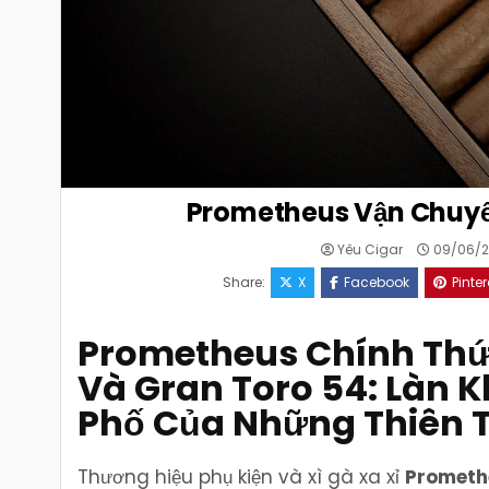
Prometheus Vận Chuyể
Yêu Cigar
09/06/2
Share:
X
Facebook
Pinter
Prometheus Chính Thứ
Và Gran Toro 54: Làn 
Phố Của Những Thiên 
Thương hiệu phụ kiện và xì gà xa xỉ
Prometh