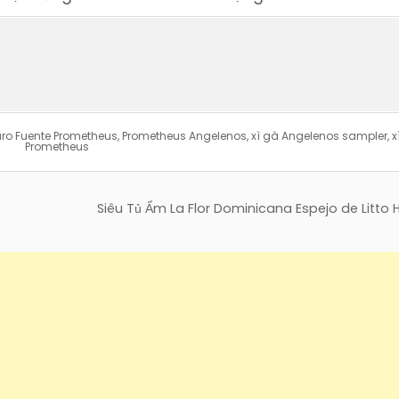
uro Fuente Prometheus
,
Prometheus Angelenos
,
xì gà Angelenos sampler
,
x
Prometheus
Siêu Tủ Ẩm La Flor Dominicana Espejo de Litto