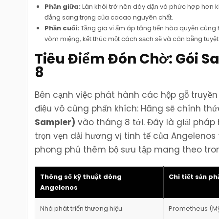
Phần giữa:
Làn khói trở nên dày dặn và phức hợp hơn kh
đắng sang trọng của cacao nguyên chất.
Phần cuối:
Tầng gia vị ấm áp tăng tiến hòa quyện cùng 
vòm miệng, kết thúc một cách sạch sẽ và cân bằng tuyệt 
Tiêu Điểm Đón Chờ: Gói S
8
Bên cạnh việc phát hành các hộp gỗ truyền 
điệu vô cùng phấn khích: Hãng sẽ chính th
Sampler)
vào tháng 8 tới. Đây là giải phá
trọn vẹn dải hương vị tinh tế của Angelenos
phong phú thêm bộ sưu tập mang theo tron
Thông số kỹ thuật dòng
Chi tiết sản p
Angelenos
Nhà phát triển thương hiệu
Prometheus (M