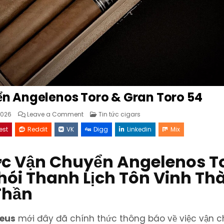
n Angelenos Toro & Gran Toro 54
on
Posted
026
Leave a Comment
Tin tức cigars
Prometheus
in
Vận
est
Reddit
VK
Digg
Linkedin
Mix
Chuyển
Angelenos
Toro
&
c Vận Chuyển Angelenos T
Gran
Toro
54
Khói Thanh Lịch Tôn Vinh Th
Thần
eus
mới đây đã chính thức thông báo về việc vận 