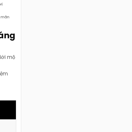
vị
a mãn
háng
iới mộ
hiệm