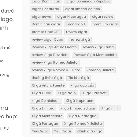
cigar Dominican
cigar Dominican Republic
cigar Honduras
cigar limited edition
u được
cigar news
cigar Nicaragua
cigar review
iago,
Dominican cigar
Leonardo AI
premium cigar
inh
prompt ChatGPT
review cigar
review cigar Cuba
review xì gà
ượt mà
Review xì gà Arturo Fuente
review xì gà Cuba
review xì gà Davidoff
Review xì gà Montecristo
ộc
review xì gà Romeo Julieta
review xì gà Romeo y Julieta
Romeo y Julieta
hưởng
thưởng thức xì gà
Tin tức xì gà
Xì gà Arturo Fuente
xì gà cao cấp
Xì gà Cuba
Xì gà daily
Xì gà Davidoff
xì gà Dominican
Xì gà H.upmann
 mà
Xì gà Limited
xì gà Limited Edition
Xì gà mini
ức hợp:
Xì gà Montecristo
xì gà Nicaragua
Xì gà Partagas
Xì gà Romeo Y Julieta
g một
YeuCigar
Yêu Cigar
đánh giá xì gà