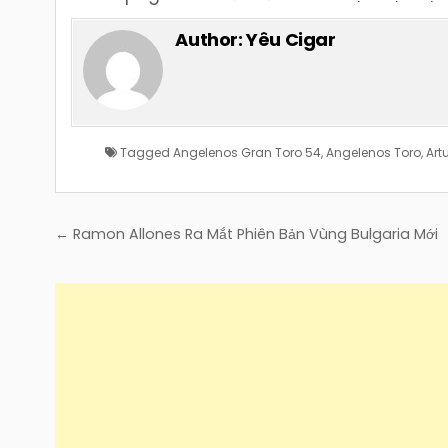
Author:
Yêu Cigar
Tagged
Angelenos Gran Toro 54
,
Angelenos Toro
,
Art
Điều
← Ramon Allones Ra Mắt Phiên Bản Vùng Bulgaria Mới
hướng
bài
viết