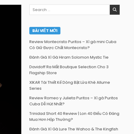
Search
for:
BÀI VIẾT MỚI
Review Montecristo Puritos – Xì gà mini Cuba
Có Giữ Được Chất Montecristo?
Đánh Giá Xì Gà Hiram Solomon Mystic Tie
Davidoff Ra Mắt Boutique Selection Cho 3
Flagship Store
XIKAR Tái Thiết Kế Dòng Bật Lửa Khè Allume
Series
Review Romeo y Julieta Puritos – Xì gà Puritos
Cuba Dễ Hút Nhất?
Trinidad Short 40 Review | Lon 40 Điếu Có Đáng
Mua Hơn Hộp Thường?
Đánh Giá Xì Gà Lure The Wahoo & The Kingfish