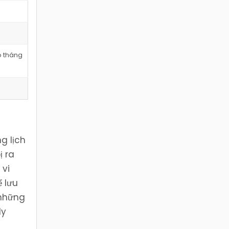
o tháng
g lịch
ị ra
 vi
 lưu
 những
ly