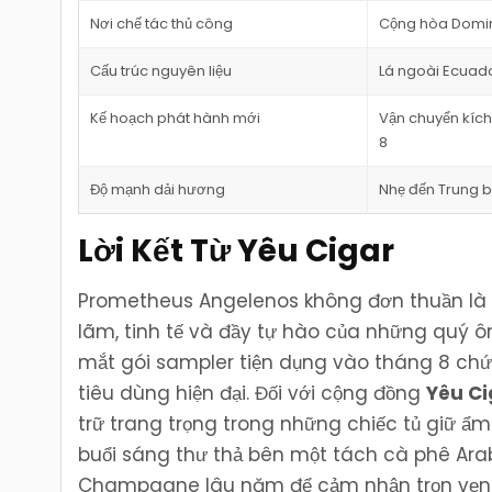
Nơi chế tác thủ công
Cộng hòa Domin
Cấu trúc nguyên liệu
Lá ngoài Ecuador
Kế hoạch phát hành mới
Vận chuyển kích
8
Độ mạnh dải hương
Nhẹ đến Trung 
Lời Kết Từ Yêu Cigar
Prometheus Angelenos không đơn thuần là m
lãm, tinh tế và đầy tự hào của những quý ô
mắt gói sampler tiện dụng vào tháng 8 chứ
tiêu dùng hiện đại. Đối với cộng đồng
Yêu Ci
trữ trang trọng trong những chiếc tủ giữ
buổi sáng thư thả bên một tách cà phê Arab
Champagne lâu năm để cảm nhận trọn vẹn s