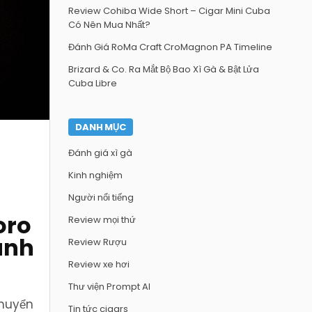
Review Cohiba Wide Short – Cigar Mini Cuba
Có Nên Mua Nhất?
Đánh Giá RoMa Craft CroMagnon PA Timeline
Brizard & Co. Ra Mắt Bộ Bao Xì Gà & Bật Lửa
Cuba Libre
DANH MỤC
Đánh giá xì gà
Kinh nghiệm
Người nổi tiếng
oro
Review mọi thứ
ành
Review Rượu
Review xe hơi
Thư viện Prompt AI
chuyển
Tin tức cigars