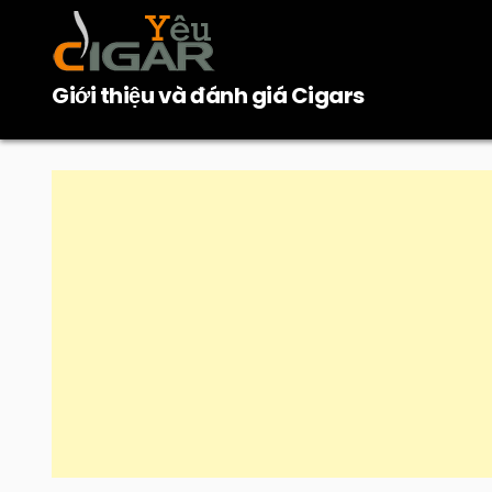
Skip
to
content
Giới thiệu và đánh giá Cigars