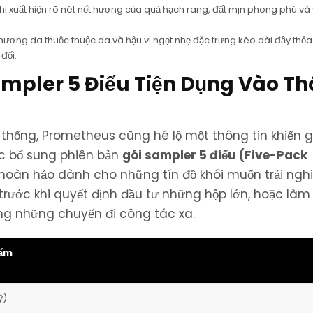
i xuất hiện rõ nét nốt hương của quả hạch rang, đất mịn phong phú và 
hương da thuộc thuộc da và hậu vị ngọt nhẹ đặc trưng kéo dài đầy thỏ
đối.
ampler 5 Điếu Tiện Dụng Vào T
thống, Prometheus cũng hé lộ một thông tin khiến g
ức bổ sung phiên bản
gói sampler 5 điếu (Five-Pack
p hoàn hảo dành cho những tín đồ khói muốn trải ng
 trước khi quyết định đầu tư những hộp lớn, hoặc làm
g những chuyến đi công tác xa.
hẩm
ỹ)