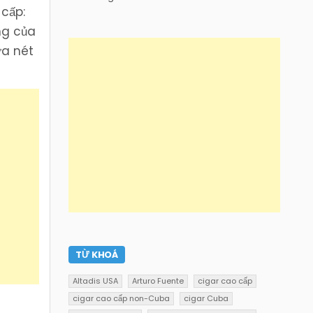
 cấp:
ng của
ữa nét
TỪ KHOÁ
Altadis USA
Arturo Fuente
cigar cao cấp
cigar cao cấp non-Cuba
cigar Cuba