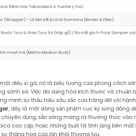
ica (Nhà máy Tabacalera A. Fuente y Cia)
 (Wrapper) – Lá liên kết & Lá lõi Dominica (Binder & Filler)
 thước Toro & Gran Toro 54 (Hộp gỗ) / Ra mắt gói 5-Pack Sampler và
bình mượt mà (Mild to Medium Body)
ột điếu xì gà, nó là biểu tượng của phong cách sốn
ng sành sỏi. Việc đa dạng hóa kích thước và chuẩn b
ng minh sự thấu hiểu sâu sắc của hãng đối với hành
gar
, đây là một dòng sản phẩm cực kỳ xứng đáng để
 ẩm chuyên dụng, sẵn sàng mang ra thưởng thức vào
ica cao cấp, hoặc những buổi tối tĩnh lặng bên một 
ự thăng hoa của làn khói thượng lưu.