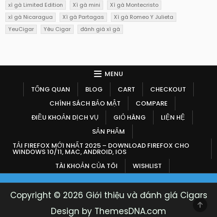
xì gà Limited Edition
Xì gà mini
Xì gà Montecristo
xì gà Nicaragua
Xì gà Partagas
Xì gà Romeo Y Julieta
YeuCigar
Yêu Cigar
đánh giá xì gà
MENU
TỔNG QUAN
BLOG
CART
CHECKOUT
CHÍNH SÁCH BẢO MẬT
COMPARE
ĐIỀU KHOẢN DỊCH VỤ
GIỎ HÀNG
LIỆN HỆ
SẢN PHẨM
TẢI FIREFOX MỚI NHẤT 2025 – DOWNLOAD FIREFOX CHO
WINDOWS 10/11, MAC, ANDROID, IOS
TÀI KHOẢN CỦA TÔI
WISHLIST
Copyright © 2026 Giới thiệu và đánh giá Cigars
SCR
Design by ThemesDNA.com
TO