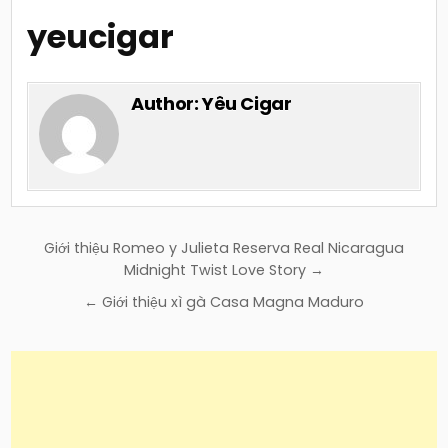
yeucigar
Author:
Yêu Cigar
Điều
Giới thiệu Romeo y Julieta Reserva Real Nicaragua
hướng
Midnight Twist Love Story →
bài
← Giới thiệu xì gà Casa Magna Maduro
viết