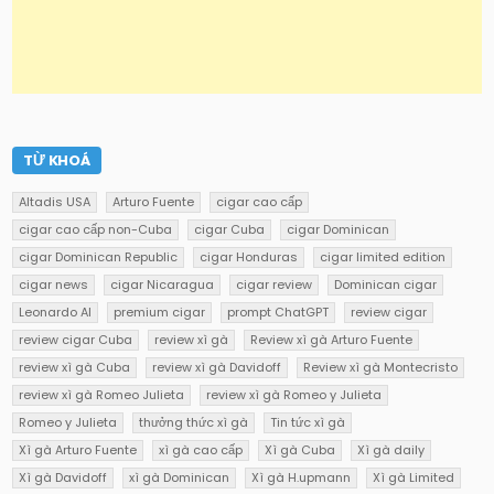
TỪ KHOÁ
Altadis USA
Arturo Fuente
cigar cao cấp
cigar cao cấp non-Cuba
cigar Cuba
cigar Dominican
cigar Dominican Republic
cigar Honduras
cigar limited edition
cigar news
cigar Nicaragua
cigar review
Dominican cigar
Leonardo AI
premium cigar
prompt ChatGPT
review cigar
review cigar Cuba
review xì gà
Review xì gà Arturo Fuente
review xì gà Cuba
review xì gà Davidoff
Review xì gà Montecristo
review xì gà Romeo Julieta
review xì gà Romeo y Julieta
Romeo y Julieta
thưởng thức xì gà
Tin tức xì gà
Xì gà Arturo Fuente
xì gà cao cấp
Xì gà Cuba
Xì gà daily
Xì gà Davidoff
xì gà Dominican
Xì gà H.upmann
Xì gà Limited