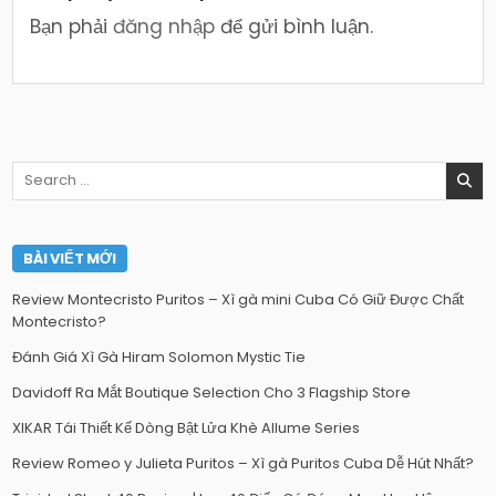
Bạn phải
đăng nhập
để gửi bình luận.
Search
for:
BÀI VIẾT MỚI
Review Montecristo Puritos – Xì gà mini Cuba Có Giữ Được Chất
Montecristo?
Đánh Giá Xì Gà Hiram Solomon Mystic Tie
Davidoff Ra Mắt Boutique Selection Cho 3 Flagship Store
XIKAR Tái Thiết Kế Dòng Bật Lửa Khè Allume Series
Review Romeo y Julieta Puritos – Xì gà Puritos Cuba Dễ Hút Nhất?