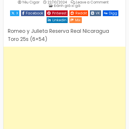
on
Yêu Cigar
22/10/2024
Leave a Comment
Posted
Giới
Đánh giá xì gà
in
thiệu
xì
X
Facebook
Pinterest
Reddit
VK
Digg
gà
Romeo
Linkedin
Mix
y
Julieta
Reserva
Romeo y Julieta Reserva Real Nicaragua
Real
Nicaragua
Toro 25s (6×54)