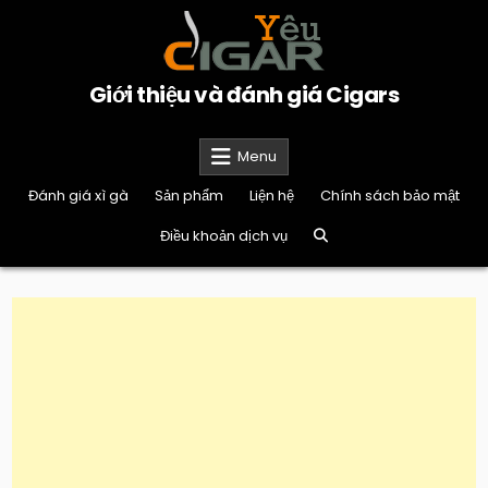
Skip
to
content
Giới thiệu và đánh giá Cigars
Menu
Đánh giá xì gà
Sản phẩm
Liện hệ
Chính sách bảo mật
Điều khoản dịch vụ