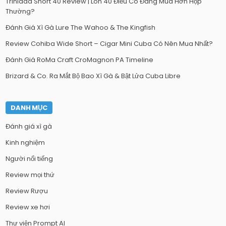
Trinidad Short 40 Review | Lon 40 Điếu Có Đáng Mua Hơn Hộp
Thường?
Đánh Giá Xì Gà Lure The Wahoo & The Kingfish
Review Cohiba Wide Short – Cigar Mini Cuba Có Nên Mua Nhất?
Đánh Giá RoMa Craft CroMagnon PA Timeline
Brizard & Co. Ra Mắt Bộ Bao Xì Gà & Bật Lửa Cuba Libre
DANH MỤC
Đánh giá xì gà
Kinh nghiệm
Người nổi tiếng
Review mọi thứ
Review Rượu
Review xe hơi
Thư viện Prompt AI