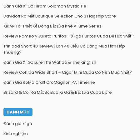
Đánh Giá Xì Gà Hiram Solomon Mystic Tie
Davidoff Ra Mắt Boutique Selection Cho 3 Flagship Store
XIKAR Tái Thiết Kế Dòng Bật Lửa Khè Allume Series
Review Romeo y Julieta Puritos – Xì gà Puritos Cuba Dễ Hút Nhất?
Trinidad Short 40 Review | Lon 40 Điếu Có Đáng Mua Hơn Hộp
Thường?
Đánh Giá Xì Gà Lure The Wahoo & The Kingfish
Review Cohiba Wide Short – Cigar Mini Cuba Có Nên Mua Nhất?
Đánh Giá RoMa Craft CroMagnon PA Timeline
Brizard & Co. Ra Mắt Bộ Bao Xì Gà & Bật Lửa Cuba Libre
DANH MỤC
Đánh giá xì gà
Kinh nghiệm