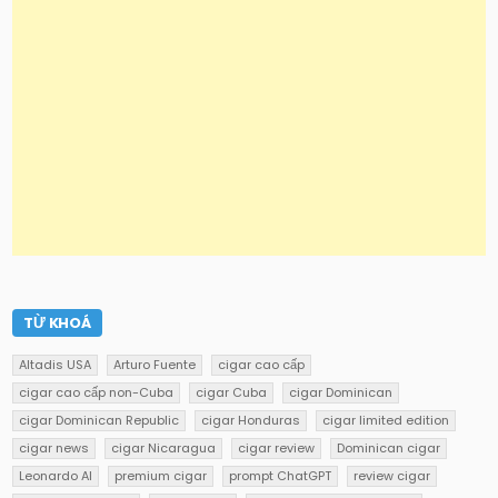
TỪ KHOÁ
Altadis USA
Arturo Fuente
cigar cao cấp
cigar cao cấp non-Cuba
cigar Cuba
cigar Dominican
cigar Dominican Republic
cigar Honduras
cigar limited edition
cigar news
cigar Nicaragua
cigar review
Dominican cigar
Leonardo AI
premium cigar
prompt ChatGPT
review cigar