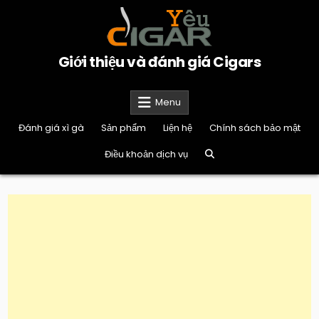
Skip
to
content
Giới thiệu và đánh giá Cigars
Menu
Đánh giá xì gà
Sản phẩm
Liện hệ
Chính sách bảo mật
Điều khoản dịch vụ