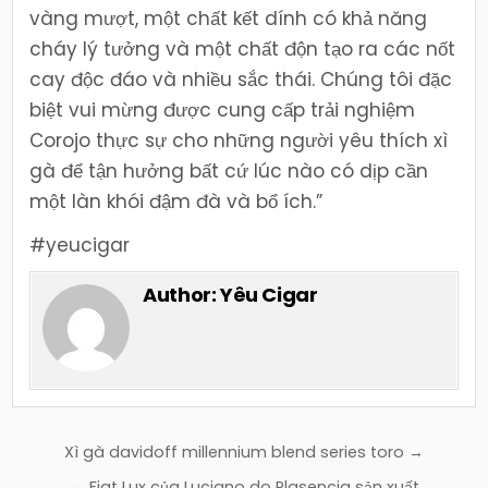
vàng mượt, một chất kết dính có khả năng
cháy lý tưởng và một chất độn tạo ra các nốt
cay độc đáo và nhiều sắc thái. Chúng tôi đặc
biệt vui mừng được cung cấp trải nghiệm
Corojo thực sự cho những người yêu thích xì
gà để tận hưởng bất cứ lúc nào có dịp cần
một làn khói đậm đà và bổ ích.”
#yeucigar
Author:
Yêu Cigar
Điều
Xì gà davidoff millennium blend series toro →
hướng
← Fiat Lux của Luciano do Plasencia sản xuất