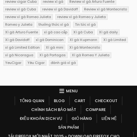
review cigar Cuba
review xì gà
Review xì gà Arturo Fuente
review xì gà Cuba
review xì gà Davidoff
Review xì gà Montecristo
review xì gà Romeo Julieta
review xì gà Romeo y Julieta
Romeo y Julieta
thưởng thức xì gà
Tin tức xì gà
Xì gà Arturo Fuente
xì gà cao cấp
Xì gà Cuba
Xì gà daily
Xì gà Davidoff
xì gà Dominican
Xì gà H.upmann
Xì gà Limited
xì gà Limited Edition
Xì gà mini
Xì gà Montecristo
xì gà Nicaragua
Xì gà Partagas
Xì gà Romeo Y Julieta
YeuCigar
Yêu Cigar
đánh giá xì gà
MENU
TỔNG QUAN
BLOG
CART
CHECKOUT
CHÍNH SÁCH BẢO MẬT
COMPARE
ĐIỀU KHOẢN DỊCH VỤ
GIỎ HÀNG
LIỆN HỆ
SẢN PHẨM
TẢI FIREFOX MỚI NHẤT 2025 – DOWNLOAD FIREFOX CHO