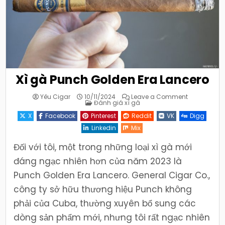
Xì gà Punch Golden Era Lancero
on
Yêu Cigar
10/11/2024
Leave a Comment
Posted
Xì
Đánh giá xì gà
in
gà
Punch
X
Facebook
Pinterest
Reddit
VK
Digg
Golden
Era
Linkedin
Mix
Lancero
Đối với tôi, một trong những loại xì gà mới
đáng ngạc nhiên hơn của năm 2023 là
Punch Golden Era Lancero. General Cigar Co.,
công ty sở hữu thương hiệu Punch không
phải của Cuba, thường xuyên bổ sung các
dòng sản phẩm mới, nhưng tôi rất ngạc nhiên