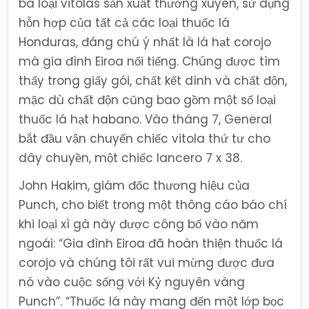
ba loại vitolas sản xuất thường xuyên, sử dụng
hỗn hợp của tất cả các loại thuốc lá
Honduras, đáng chú ý nhất là lá hạt corojo
mà gia đình Eiroa nổi tiếng. Chúng được tìm
thấy trong giấy gói, chất kết dính và chất độn,
mặc dù chất độn cũng bao gồm một số loại
thuốc lá hạt habano. Vào tháng 7, General
bắt đầu vận chuyển chiếc vitola thứ tư cho
dây chuyền, một chiếc lancero 7 x 38.
John Hakim, giám đốc thương hiệu của
Punch, cho biết trong một thông cáo báo chí
khi loại xì gà này được công bố vào năm
ngoái: “Gia đình Eiroa đã hoàn thiện thuốc lá
corojo và chúng tôi rất vui mừng được đưa
nó vào cuộc sống với Kỷ nguyên vàng
Punch”. “Thuốc lá này mang đến một lớp bọc