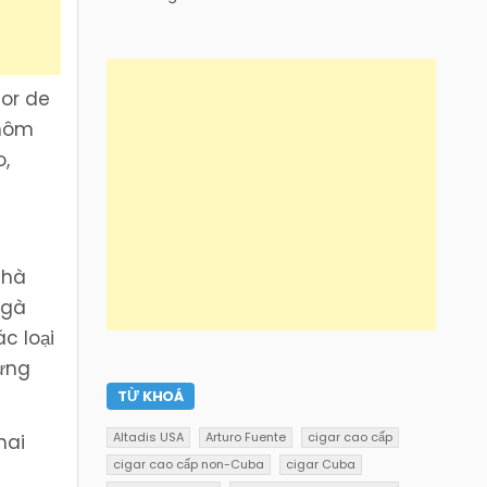
lor de
 hôm
o,
nhà
 gà
c loại
hưng
TỪ KHOÁ
Altadis USA
Arturo Fuente
cigar cao cấp
hai
cigar cao cấp non-Cuba
cigar Cuba
o