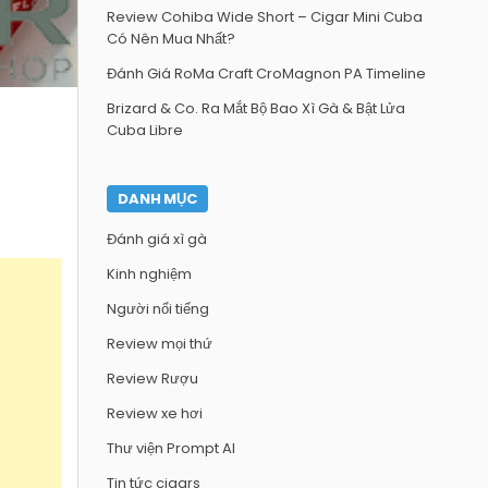
Review Cohiba Wide Short – Cigar Mini Cuba
Có Nên Mua Nhất?
Đánh Giá RoMa Craft CroMagnon PA Timeline
Brizard & Co. Ra Mắt Bộ Bao Xì Gà & Bật Lửa
Cuba Libre
DANH MỤC
Đánh giá xì gà
Kinh nghiệm
Người nổi tiếng
Review mọi thứ
Review Rượu
Review xe hơi
Thư viện Prompt AI
Tin tức cigars