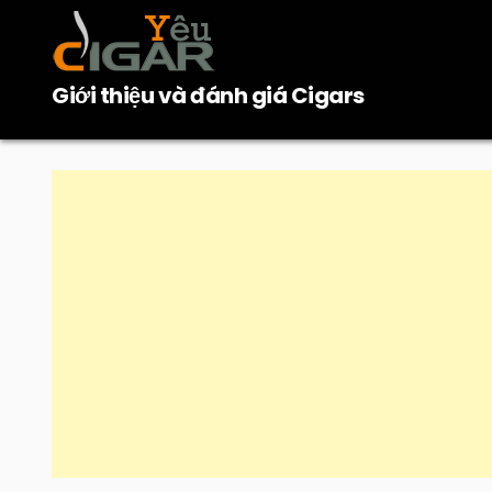
Skip
to
content
Giới thiệu và đánh giá Cigars