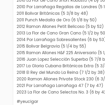
2010 La Flor de Cano Short Robusto (4 by 50
2010 Por Larrañaga Regalias de Londres (5 1
2011 Bolivar Británicas (5 3/8 by 48)
2011 Punch Medalla de Oro (6 1/8 by 50)
2012 Ramon Allones Petit Belicoso (5 by 52)
2013 La Flor de Cano Gran Cano (5 1/2 by 5
2014 Por Larrañaga Sobresalientes (6 by 53
2015 Bolivar Belgravia (5 1/4 by 55)
2015 Ramon Allones H&F 225 Aniversario (5 1
2016 Juan Lopez Selección Superba (5 7/8 
2017 La Gloria Cubana Británicas Extra (5 3
2018 El Rey del Mundo La Reina (7 1/2 by 38)
2020 Ramon Allones Private Stock 230 (6 3
2021 Por Larrañaga Larrañaga 47 (7 by 47)
2023 La Flor de Cano Selectos No. 3 (6 by 4
#yeucigar