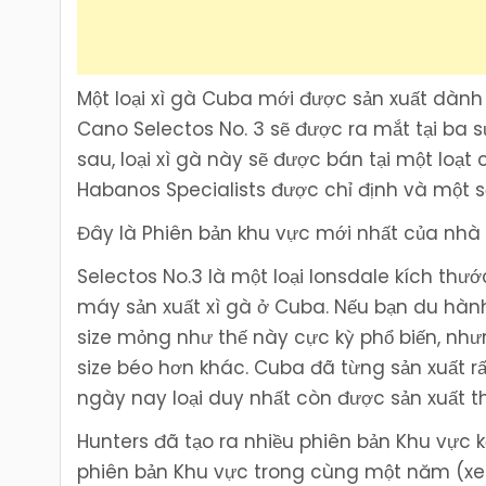
Một loại xì gà Cuba mới được sản xuất dành r
Cano Selectos No. 3 sẽ được ra mắt tại ba
sau, loại xì gà này sẽ được bán tại một lo
Habanos Specialists được chỉ định và một s
Đây là Phiên bản khu vực mới nhất của nhà 
Selectos No.3 là một loại lonsdale kích thư
máy sản xuất xì gà ở Cuba. Nếu bạn du hàn
size mỏng như thế này cực kỳ phổ biến, như
size béo hơn khác. Cuba đã từng sản xuất r
ngày nay loại duy nhất còn được sản xuất th
Hunters đã tạo ra nhiều phiên bản Khu vực 
phiên bản Khu vực trong cùng một năm (xem