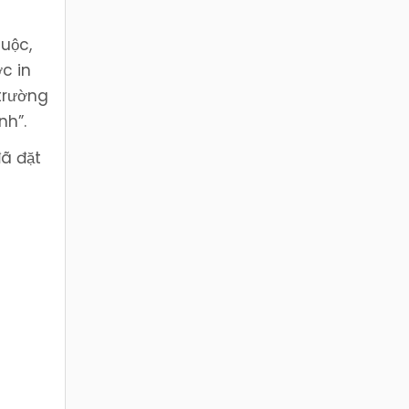
huộc,
c in
 trường
nh”.
đã đặt