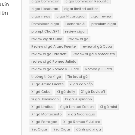
cigar Dominican
cigar Dominican Republic
huẩn
cigar Honduras
cigar limited edition
hiên
cigar news
cigar Nicaragua
cigar review
Dominican cigar
Leonardo AI
premium cigar
prompt ChatGPT
review cigar
review cigar Cuba
review xì gà
Review xì gà Arturo Fuente
review xì gà Cuba
review xì gà Davidoff
Review xì gà Montecristo
review xì gà Romeo Julieta
review xì gà Romeo y Julieta
Romeo y Julieta
thưởng thức xì gà
Tin tức xì gà
Xì gà Arturo Fuente
xì gà cao cấp
Xì gà Cuba
Xì gà daily
Xì gà Davidoff
xì gà Dominican
Xì gà H.upmann
Xì gà Limited
xì gà Limited Edition
Xì gà mini
Xì gà Montecristo
xì gà Nicaragua
Xì gà Partagas
Xì gà Romeo Y Julieta
YeuCigar
Yêu Cigar
đánh giá xì gà