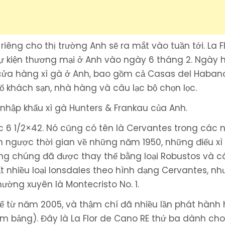
iêng cho thị trường Anh sẽ ra mắt vào tuần tới. La F
 sự kiện thương mại ở Anh vào ngày 6 tháng 2. Ngày
ạt cửa hàng xì gà ở Anh, bao gồm cả Casas del Haban
ố khách sạn, nhà hàng và câu lạc bộ chọn lọc.
nhập khẩu xì gà Hunters & Frankau của Anh.
ớc 6 1/2×42. Nó cũng có tên là Cervantes trong các 
h ngược thời gian về những năm 1950, những điếu xì
ng chúng đã được thay thế bằng loại Robustos và cá
ất nhiều loại lonsdales theo hình dạng Cervantes, n
ường xuyên là Montecristo No. 1.
kể từ năm 2005, và thậm chí đã nhiều lần phát hành 
 bảng). Đây là La Flor de Cano RE thứ ba dành ch