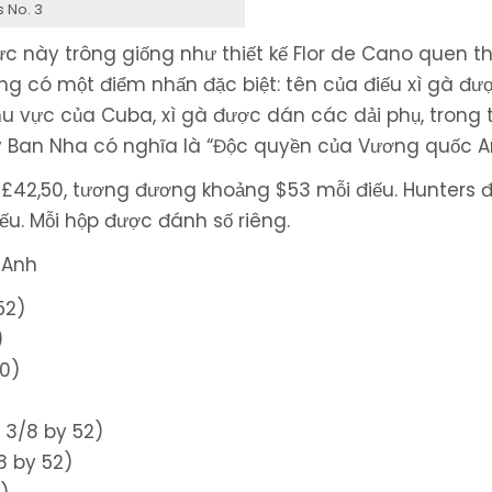
s No. 3
ực này trông giống như thiết kế Flor de Cano quen t
g có một điểm nhấn đặc biệt: tên của điếu xì gà đượ
khu vực của Cuba, xì gà được dán các dải phụ, trong
Tây Ban Nha có nghĩa là “Độc quyền của Vương quốc A
á £42,50, tương đương khoảng $53 mỗi điếu. Hunters 
ếu. Mỗi hộp được đánh số riêng.
 Anh
52)
)
50)
 3/8 by 52)
8 by 52)