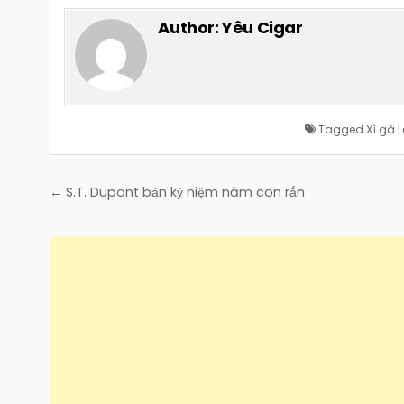
Author:
Yêu Cigar
Tagged
Xì gà 
Điều
← S.T. Dupont bản kỷ niệm năm con rắn
hướng
bài
viết