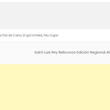
La Flor de Cano
,
Xì gà Limited
,
Yêu Cigar
Saint Luis Rey Belicosos Edición Regional 