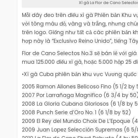
Xì gà La Flor de Cano Selecto
Mỗi dây đeo trên điếu xì gà Phiên bản Khu v
với tông màu đỏ, vàng và trắng, nhưng chún
trên logo. Giống như tất cả các phiên bản 
hợp này là “Exclusivo Reino Unido”, tiếng 
Flor de Cano Selectos No.3 sẽ bán lẻ với gi
mua 125.000 điếu xì gà, hoặc 5.000 hộp 25 đi
•Xì gà Cuba phiên bản khu vực Vương quốc
2005 Ramon Allones Belicoso Fino (5 1/2 by 
2007 Por Larrañaga Magnifico (6 3/4 by 50
2008 La Gloria Cubana Gloriosos (6 1/8 by 
2008 Punch Serie d’Oro No. 1 (6 1/8 by 52)
2009 El Rey del Mundo Choix De L’Epoque (4
2009 Juan Lopez Selección Supremas (6 5/