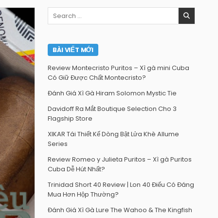
Search
for:
BÀI VIẾT MỚI
Review Montecristo Puritos – Xì gà mini Cuba
Có Giữ Được Chất Montecristo?
Đánh Giá Xì Gà Hiram Solomon Mystic Tie
Davidoff Ra Mắt Boutique Selection Cho 3
Flagship Store
XIKAR Tái Thiết Kế Dòng Bật Lửa Khè Allume
Series
Review Romeo y Julieta Puritos – Xì gà Puritos
Cuba Dễ Hút Nhất?
Trinidad Short 40 Review | Lon 40 Điếu Có Đáng
Mua Hơn Hộp Thường?
Đánh Giá Xì Gà Lure The Wahoo & The Kingfish