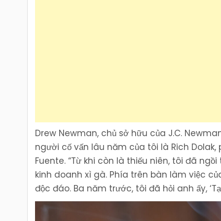
Drew Newman, chủ sở hữu của J.C. Newman,
người cố vấn lâu năm của tôi là Rich Dolak,
Fuente. “Từ khi còn là thiếu niên, tôi đã n
kinh doanh xì gà. Phía trên bàn làm việc củ
độc đáo. Ba năm trước, tôi đã hỏi anh ấy, ‘