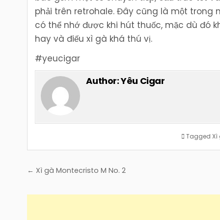
phải trên retrohale. Đây cũng là một tron
có thể nhớ được khi hút thuốc, mặc dù đó kh
hay và điếu xì gà khá thú vị.
#yeucigar
Author:
Yêu Cigar
Tagged
Xì
Điều
← Xì gà Montecristo M No. 2
hướng
bài
viết