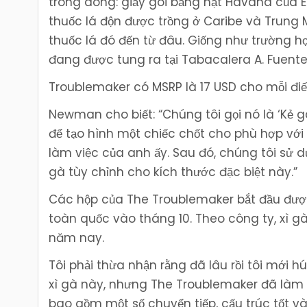
trong dòng: giấy gói bằng hạt Havana của 
thuốc lá độn được trồng ở Caribe và Trung 
thuốc lá đó đến từ đâu. Giống như trường 
đang được tung ra tại Tabacalera A. Fuent
Troublemaker có MSRP là 17 USD cho mỗi điế
Newman cho biết: “Chúng tôi gọi nó là ‘Kẻ gâ
để tạo hình một chiếc chốt cho phù hợp với 
làm việc của anh ấy. Sau đó, chúng tôi sử 
gà tùy chỉnh cho kích thước đặc biệt này.”
Các hộp của The Troublemaker bắt đầu đượ
toàn quốc vào tháng 10. Theo công ty, xì g
năm nay.
Tôi phải thừa nhận rằng đã lâu rồi tôi mới
xì gà này, nhưng The Troublemaker đã làm t
bao gồm một số chuyển tiếp, cấu trúc tốt và 