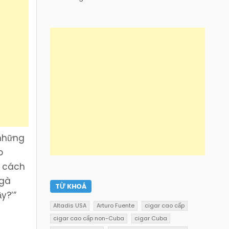
 những
o
ề cách
 gà
TỪ KHOÁ
y?’”
Altadis USA
Arturo Fuente
cigar cao cấp
cigar cao cấp non-Cuba
cigar Cuba