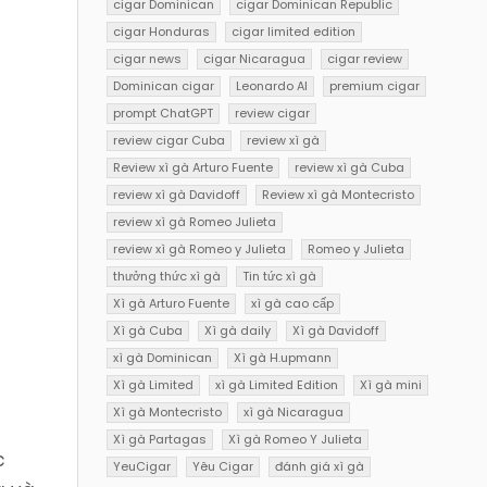
cigar Dominican
cigar Dominican Republic
cigar Honduras
cigar limited edition
cigar news
cigar Nicaragua
cigar review
Dominican cigar
Leonardo AI
premium cigar
prompt ChatGPT
review cigar
review cigar Cuba
review xì gà
Review xì gà Arturo Fuente
review xì gà Cuba
review xì gà Davidoff
Review xì gà Montecristo
review xì gà Romeo Julieta
review xì gà Romeo y Julieta
Romeo y Julieta
thưởng thức xì gà
Tin tức xì gà
Xì gà Arturo Fuente
xì gà cao cấp
Xì gà Cuba
Xì gà daily
Xì gà Davidoff
xì gà Dominican
Xì gà H.upmann
Xì gà Limited
xì gà Limited Edition
Xì gà mini
Xì gà Montecristo
xì gà Nicaragua
Xì gà Partagas
Xì gà Romeo Y Julieta
c
YeuCigar
Yêu Cigar
đánh giá xì gà