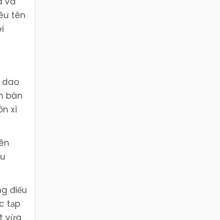
a và
êu tên
i
n dao
ên bàn
n xì
rên
ầu
ng điếu
c tạp
ọt vừa