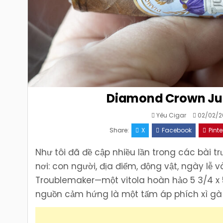
Diamond Crown Jul
Yêu Cigar
02/02/2
Share:
X
Facebook
Pinte
Như tôi đã đề cập nhiều lần trong các bài t
nơi: con người, địa điểm, động vật, ngày lễ
Troublemaker—một vitola hoàn hảo 5 3/4 x
nguồn cảm hứng là một tấm áp phích xì gà 