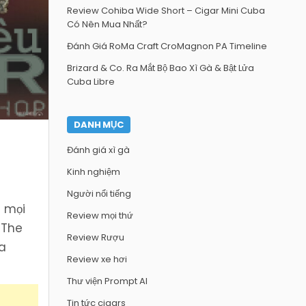
Review Cohiba Wide Short – Cigar Mini Cuba
Có Nên Mua Nhất?
Đánh Giá RoMa Craft CroMagnon PA Timeline
Brizard & Co. Ra Mắt Bộ Bao Xì Gà & Bật Lửa
Cuba Libre
DANH MỤC
Đánh giá xì gà
Kinh nghiệm
Người nổi tiếng
t mọi
Review mọi thứ
 The
Review Rượu
a
Review xe hơi
Thư viện Prompt AI
Tin tức cigars