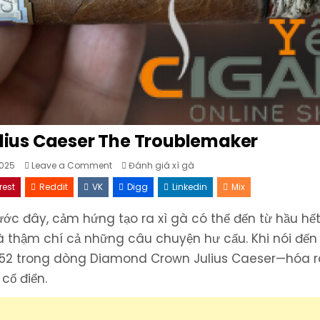
ius Caeser The Troublemaker
on
Posted
025
Leave a Comment
Đánh giá xì gà
Diamond
in
Crown
rest
Reddit
VK
Digg
Linkedin
Mix
Julius
Caeser
The
rước đây, cảm hứng tạo ra xì gà có thể đến từ hầu hế
Troublemaker
 và thậm chí cả những câu chuyện hư cấu. Khi nói đến
 52 trong dòng Diamond Crown Julius Caeser—hóa r
cổ điển.