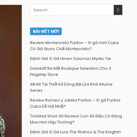
Search
for:
BÀI VIẾT MỚI
Review Montecristo Puritos – Xì gà mini Cuba
Có Giữ Được Chất Montecristo?
Đánh Giá Xì Gà Hiram Solomon Mystic Tie
Davidoff Ra Mắt Boutique Selection Cho 3
Flagship Store
XIKAR Tái Thiết Kế Dòng Bật Lửa Khè Allume
Series
Review Romeo y Julieta Puritos – Xì gà Puritos
Cuba Dễ Hút Nhất?
Trinidad Short 40 Review | Lon 40 Điếu Có Đáng
Mua Hơn Hộp Thường?
Đánh Giá Xì Gà Lure The Wahoo & The Kingfish