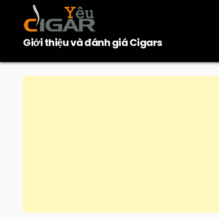
Skip
to
content
Giới thiệu và đánh giá Cigars