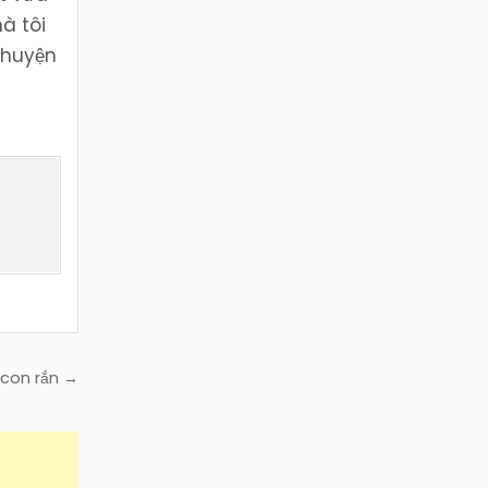
à tôi
 chuyện
 con rắn →