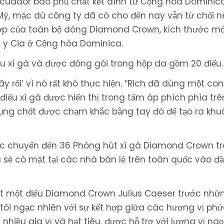
Ecuador bao phủ chất kết dính từ Cộng hòa Dominic
Mỹ, mặc dù công ty đã có cho đến nay vẫn từ chối n
hợp của toàn bộ dòng Diamond Crown, kích thước mớ
e y Cia ở Cộng hòa Dominica.
u xì gà và được đóng gói trong hộp da gồm 20 điếu.
y rối’ vì nó rất khó thực hiện. “Rich đã dùng một co
điếu xì gà được hiển thị trong tấm áp phích phía tr
dụng chốt được chạm khắc bằng tay đó để tạo ra khuô
c chuyển đến 36 Phòng hút xì gà Diamond Crown t
à sẽ có mặt tại các nhà bán lẻ trên toàn quốc vào đ
 hút một điếu Diamond Crown Julius Caeser trước nhữ
ôi ngạc nhiên với sự kết hợp giữa các hương vị phứ
nhiều gia vị và hạt tiêu. được hỗ trợ với lượng vị ng