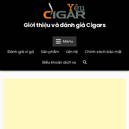
Skip
to
content
Giới thiệu và đánh giá Cigars
Menu
Đánh giá xì gà
Sản phẩm
Liện hệ
Chính sách bảo mật
Điều khoản dịch vụ