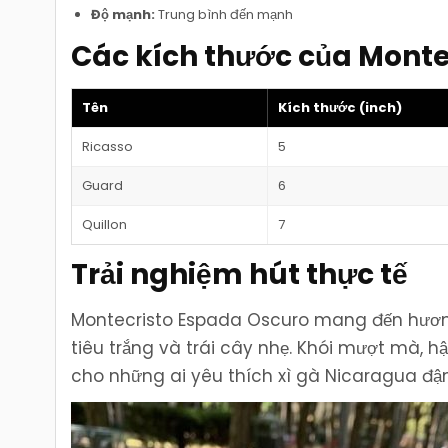
Độ mạnh:
Trung bình đến mạnh
Các kích thước của Monte
Tên
Kích thước (inch)
Ricasso
5
Guard
6
Quillon
7
Trải nghiệm hút thực tế
Montecristo Espada Oscuro mang đến hương
tiêu trắng và trái cây nhẹ. Khói mượt mà, hậ
cho những ai yêu thích xì gà Nicaragua đậm