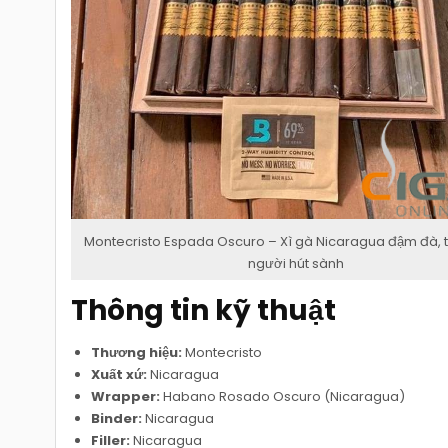
Montecristo Espada Oscuro – Xì gà Nicaragua đậm đà, t
người hút sành
Thông tin kỹ thuật
Thương hiệu:
Montecristo
Xuất xứ:
Nicaragua
Wrapper:
Habano Rosado Oscuro (Nicaragua)
Binder:
Nicaragua
Filler:
Nicaragua