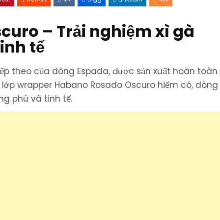
Oscuro
–
Xì
gà
curo – Trải nghiệm xì gà
Nicaragua
đậm
đà,
inh tế
tinh
tế
cho
người
hút
iếp theo của dòng Espada, được sản xuất hoàn toàn 
sành
ới lớp wrapper Habano Rosado Oscuro hiếm có, dòng 
g phú và tinh tế.