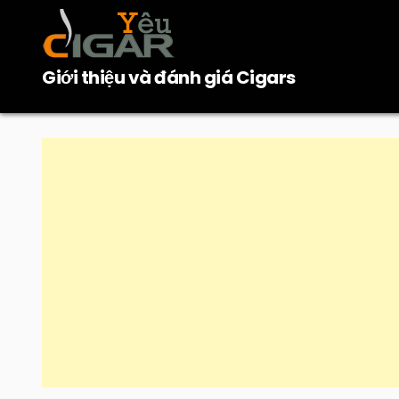
Skip
to
content
Giới thiệu và đánh giá Cigars