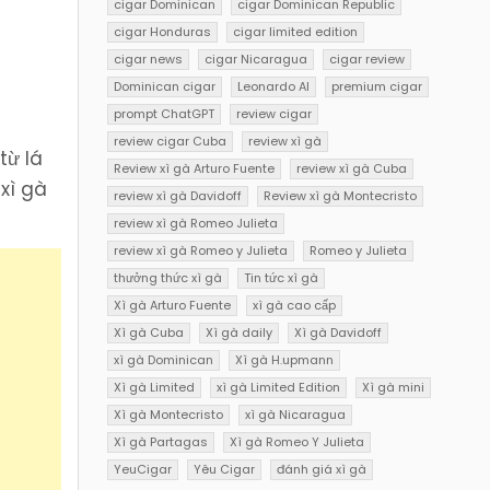
cigar Dominican
cigar Dominican Republic
cigar Honduras
cigar limited edition
cigar news
cigar Nicaragua
cigar review
Dominican cigar
Leonardo AI
premium cigar
prompt ChatGPT
review cigar
review cigar Cuba
review xì gà
từ lá
Review xì gà Arturo Fuente
review xì gà Cuba
xì gà
review xì gà Davidoff
Review xì gà Montecristo
review xì gà Romeo Julieta
review xì gà Romeo y Julieta
Romeo y Julieta
thưởng thức xì gà
Tin tức xì gà
Xì gà Arturo Fuente
xì gà cao cấp
Xì gà Cuba
Xì gà daily
Xì gà Davidoff
xì gà Dominican
Xì gà H.upmann
Xì gà Limited
xì gà Limited Edition
Xì gà mini
Xì gà Montecristo
xì gà Nicaragua
Xì gà Partagas
Xì gà Romeo Y Julieta
YeuCigar
Yêu Cigar
đánh giá xì gà