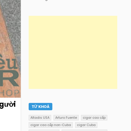
người
TỪ KHOÁ
Altadis USA
Arturo Fuente
cigar cao cấp
cigar cao cấp non-Cuba
cigar Cuba