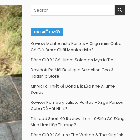
Search
for:
BÀI VIẾT MỚI
Review Montecristo Puritos – Xì gà mini Cuba
Có Giữ Được Chất Montecristo?
Đánh Giá Xì Gà Hiram Solomon Mystic Tie
Davidoff Ra Mắt Boutique Selection Cho 3
Flagship Store
XIKAR Tái Thiết Kế Dòng Bật Lửa Khè Allume
Series
Review Romeo y Julieta Puritos – Xì gà Puritos
Cuba Dễ Hút Nhất?
Trinidad Short 40 Review | Lon 40 Điếu Có Đáng
Mua Hơn Hộp Thường?
Đánh Giá Xì Gà Lure The Wahoo & The Kingfish