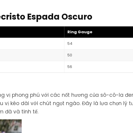
cristo Espada Oscuro
Ring Gauge
54
50
56
 vị phong phú với các nốt hương của sô-cô-la đen,
u vị kéo dài với chút ngọt ngào. Đây là lựa chọn lý 
 đà và tinh tế.