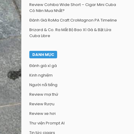
Review Cohiba Wide Short – Cigar Mini Cuba
Có Nên Mua Nhất?
Đánh Giá RoMa Craft CroMagnon PA Timeline
Brizard & Co. Ra Mắt Bộ Bao Xì Gà & Bật Lửa
Cuba Libre
DANH MỤC
Đánh giá xì gà
Kinh nghiệm
Người nổi tiếng
Review mọi thứ
Review Rượu
Review xe hơi
Thư viện Prompt AI
Tin tức cigars