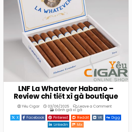
LNF La Whatever Habano –
Review chi tiết xì gà boutique
on
Yêu Cigar
03/06/2025
Leave a Comment
Posted
LNF
Đánh giá xì gà
in
La
Whatever
X
Facebook
Pinterest
Reddit
VK
Digg
Habano
–
Linkedin
Mix
Review
chi