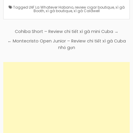
Tagged
LNF La Whatever Habano
,
review cigar boutique
,
xì gà
Booth
,
xì gà boutique
,
xì gà Caldwell
Điều
Cohiba Short – Review chi tiết xì gà mini Cuba →
hướng
← Montecristo Open Junior – Review chi tiết xì gà Cuba
bài
nhỏ gọn
viết