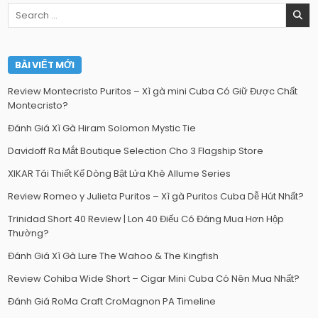
Search
for:
BÀI VIẾT MỚI
Review Montecristo Puritos – Xì gà mini Cuba Có Giữ Được Chất
Montecristo?
Đánh Giá Xì Gà Hiram Solomon Mystic Tie
Davidoff Ra Mắt Boutique Selection Cho 3 Flagship Store
XIKAR Tái Thiết Kế Dòng Bật Lửa Khè Allume Series
Review Romeo y Julieta Puritos – Xì gà Puritos Cuba Dễ Hút Nhất?
Trinidad Short 40 Review | Lon 40 Điếu Có Đáng Mua Hơn Hộp
Thường?
Đánh Giá Xì Gà Lure The Wahoo & The Kingfish
Review Cohiba Wide Short – Cigar Mini Cuba Có Nên Mua Nhất?
Đánh Giá RoMa Craft CroMagnon PA Timeline