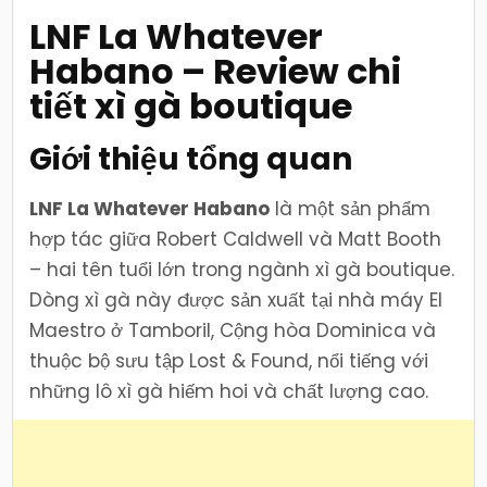
tiết
xì
LNF La Whatever
gà
boutique
Habano – Review chi
tiết xì gà boutique
Giới thiệu tổng quan
LNF La Whatever Habano
là một sản phẩm
hợp tác giữa Robert Caldwell và Matt Booth
– hai tên tuổi lớn trong ngành xì gà boutique.
Dòng xì gà này được sản xuất tại nhà máy El
Maestro ở Tamboril, Cộng hòa Dominica và
thuộc bộ sưu tập Lost & Found, nổi tiếng với
những lô xì gà hiếm hoi và chất lượng cao.