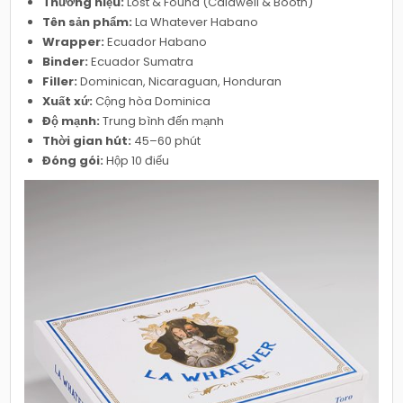
Thương hiệu:
Lost & Found (Caldwell & Booth)
Tên sản phẩm:
La Whatever Habano
Wrapper:
Ecuador Habano
Binder:
Ecuador Sumatra
Filler:
Dominican, Nicaraguan, Honduran
Xuất xứ:
Cộng hòa Dominica
Độ mạnh:
Trung bình đến mạnh
Thời gian hút:
45–60 phút
Đóng gói:
Hộp 10 điếu