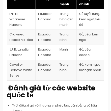
mạnh
chính
LNF La
Ecuador
Trung
Gỗ tuyết tùng,
Whatever
Habano
bình đến
kem ngọt, tiêu
Habano
mạnh
đỏ
Crowned
Ecuador
Trung
Gỗ, tiêu, kem
Heads Mil Días
Habano
bình
ngọt
J.F.R. Lunatic
Ecuador
Mạnh
Gỗ, tiêu,
Habano
Habano
cacao
Cavalier
Ecuador
Trung
Gỗ, kem ngọt,
Genève White
Habano
bình
hạt hạnh nhân
Series
️ Đánh giá từ các website
quốc tế
“Một điếu xì gà với hương vị phức tạp, cân bằng và hậu
vị dài.”