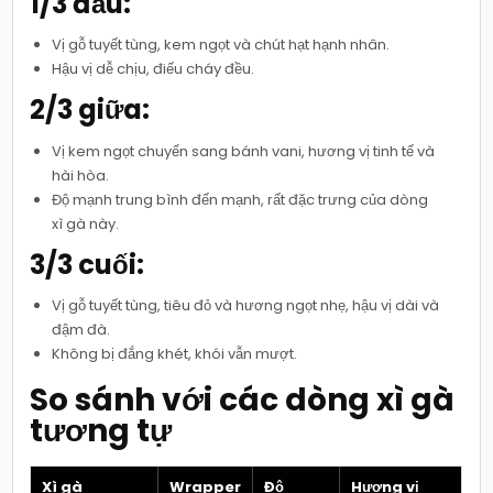
1/3 đầu:
Vị gỗ tuyết tùng, kem ngọt và chút hạt hạnh nhân.
Hậu vị dễ chịu, điếu cháy đều.
2/3 giữa:
Vị kem ngọt chuyển sang bánh vani, hương vị tinh tế và
hài hòa.
Độ mạnh trung bình đến mạnh, rất đặc trưng của dòng
xì gà này.
3/3 cuối:
Vị gỗ tuyết tùng, tiêu đỏ và hương ngọt nhẹ, hậu vị dài và
đậm đà.
Không bị đắng khét, khói vẫn mượt.
So sánh với các dòng xì gà
tương tự
Xì gà
Wrapper
Độ
Hương vị