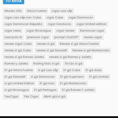
TỪ KHOÁ
Altadis USA
Arturo Fuente
cigar cao cấp
cigar cao cấp non-Cuba
cigar Cuba
cigar Dominican
cigar Dominican Republic
cigar Honduras
cigar limited edition
cigar news
cigar Nicaragua
cigar review
Dominican cigar
Leonardo AI
premium cigar
prompt ChatGPT
review cigar
review cigar Cuba
review xì gà
Review xì gà Arturo Fuente
review xì gà Cuba
review xì gà Davidoff
Review xì gà Montecristo
review xì gà Romeo Julieta
review xì gà Romeo y Julieta
Romeo y Julieta
thưởng thức xì gà
Tin tức xì gà
Xì gà Arturo Fuente
xì gà cao cấp
Xì gà Cuba
Xì gà daily
Xì gà Davidoff
xì gà Dominican
Xì gà H.upmann
Xì gà Limited
xì gà Limited Edition
Xì gà mini
Xì gà Montecristo
xì gà Nicaragua
Xì gà Partagas
Xì gà Romeo Y Julieta
YeuCigar
Yêu Cigar
đánh giá xì gà