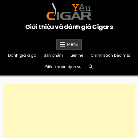
Skip
to
content
Giới thiệu và đánh giá Cigars
Menu
Đánh giá xì gà
Sản phẩm
Liện hệ
Chính sách bảo mật
Điều khoản dịch vụ