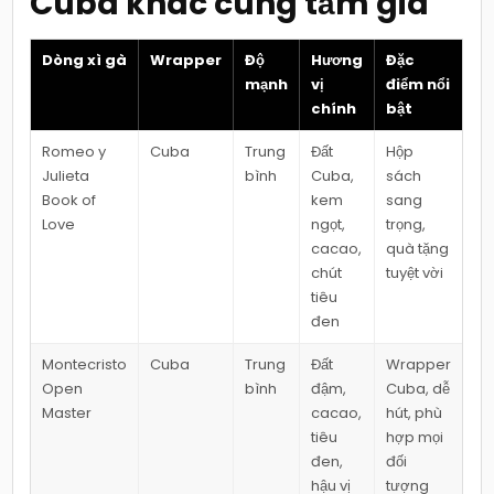
Cuba khác cùng tầm giá
Dòng xì gà
Wrapper
Độ
Hương
Đặc
mạnh
vị
điểm nổi
chính
bật
Romeo y
Cuba
Trung
Đất
Hộp
Julieta
bình
Cuba,
sách
Book of
kem
sang
Love
ngọt,
trọng,
cacao,
quà tặng
chút
tuyệt vời
tiêu
đen
Montecristo
Cuba
Trung
Đất
Wrapper
Open
bình
đậm,
Cuba, dễ
Master
cacao,
hút, phù
tiêu
hợp mọi
đen,
đối
hậu vị
tượng