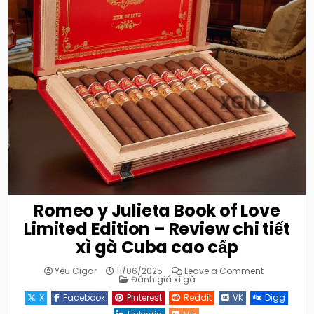
Romeo y Julieta Book of Love
Limited Edition – Review chi tiết
xì gà Cuba cao cấp
on
Yêu Cigar
11/06/2025
Leave a Comment
Posted
Romeo
Đánh giá xì gà
in
y
Julieta
X
Facebook
Pinterest
Reddit
VK
Digg
Book
of