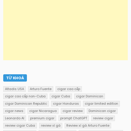
TỪ KHOÁ
Altadis USA
Arturo Fuente
cigar cao cấp
cigar cao cấp non-Cuba
cigar Cuba
cigar Dominican
cigar Dominican Republic
cigar Honduras
cigar limited edition
cigar news
cigar Nicaragua
cigar review
Dominican cigar
Leonardo AI
premium cigar
prompt ChatGPT
review cigar
review cigar Cuba
review xì gà
Review xì gà Arturo Fuente