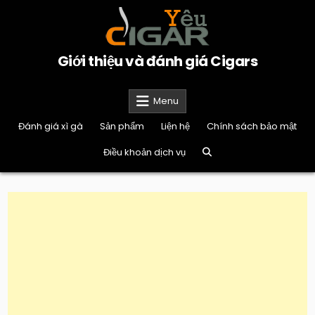
Skip
to
content
Giới thiệu và đánh giá Cigars
Menu
Đánh giá xì gà
Sản phẩm
Liện hệ
Chính sách bảo mật
Điều khoản dịch vụ