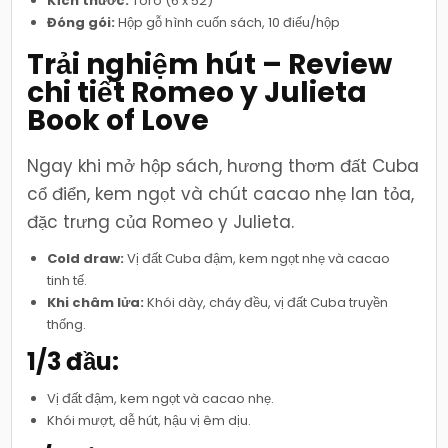
Kích thước:
Toro (6 x 52)
Đóng gói:
Hộp gỗ hình cuốn sách, 10 điếu/hộp
Trải nghiệm hút – Review
chi tiết Romeo y Julieta
Book of Love
Ngay khi mở hộp sách, hương thơm đất Cuba
cổ điển, kem ngọt và chút cacao nhẹ lan tỏa,
đặc trưng của Romeo y Julieta.
Cold draw:
Vị đất Cuba đậm, kem ngọt nhẹ và cacao
tinh tế.
Khi châm lửa:
Khói dày, cháy đều, vị đất Cuba truyền
thống.
1/3 đầu:
Vị đất đậm, kem ngọt và cacao nhẹ.
Khói mượt, dễ hút, hậu vị êm dịu.