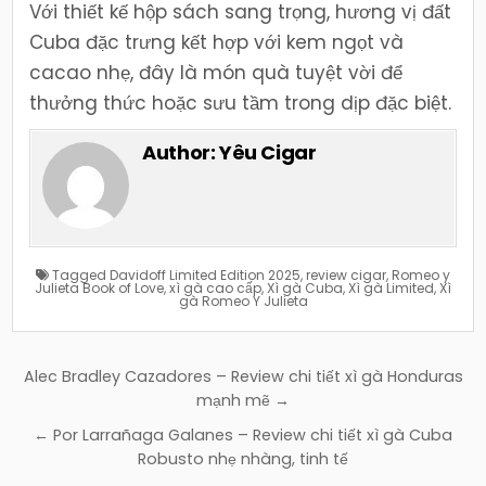
Với thiết kế hộp sách sang trọng, hương vị đất
Cuba đặc trưng kết hợp với kem ngọt và
cacao nhẹ, đây là món quà tuyệt vời để
thưởng thức hoặc sưu tầm trong dịp đặc biệt.
Author:
Yêu Cigar
Tagged
Davidoff Limited Edition 2025
,
review cigar
,
Romeo y
Julieta Book of Love
,
xì gà cao cấp
,
Xì gà Cuba
,
Xì gà Limited
,
Xì
gà Romeo Y Julieta
Điều
Alec Bradley Cazadores – Review chi tiết xì gà Honduras
hướng
mạnh mẽ →
bài
← Por Larrañaga Galanes – Review chi tiết xì gà Cuba
viết
Robusto nhẹ nhàng, tinh tế