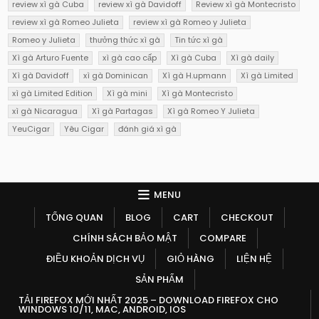
review xì gà Cuba
review xì gà Davidoff
Review xì gà Montecristo
review xì gà Romeo Julieta
review xì gà Romeo y Julieta
Romeo y Julieta
thưởng thức xì gà
Tin tức xì gà
Xì gà Arturo Fuente
xì gà cao cấp
Xì gà Cuba
Xì gà daily
Xì gà Davidoff
xì gà Dominican
Xì gà H.upmann
Xì gà Limited
xì gà Limited Edition
Xì gà mini
Xì gà Montecristo
xì gà Nicaragua
Xì gà Partagas
Xì gà Romeo Y Julieta
YeuCigar
Yêu Cigar
đánh giá xì gà
MENU
TỔNG QUAN
BLOG
CART
CHECKOUT
CHÍNH SÁCH BẢO MẬT
COMPARE
ĐIỀU KHOẢN DỊCH VỤ
GIỎ HÀNG
LIỆN HỆ
SẢN PHẨM
TẢI FIREFOX MỚI NHẤT 2025 – DOWNLOAD FIREFOX CHO
WINDOWS 10/11, MAC, ANDROID, IOS