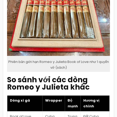
Phiên bản giới hạn Romeo y Julieta Book of Love như 1 quyển
vở (sách)
So sánh với các dòng
Romeo y Julieta khác
Dòng xì gà
Wrapper
Độ
Hương vị
mạnh
chính
Book of Love
Cuba
Trung
Đất Cuba,