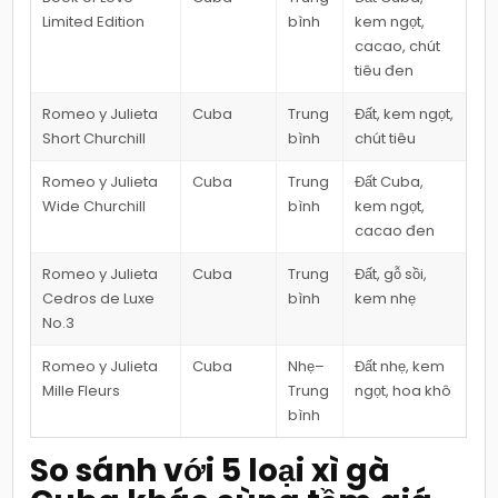
Limited Edition
bình
kem ngọt,
cacao, chút
tiêu đen
Romeo y Julieta
Cuba
Trung
Đất, kem ngọt,
Short Churchill
bình
chút tiêu
Romeo y Julieta
Cuba
Trung
Đất Cuba,
Wide Churchill
bình
kem ngọt,
cacao đen
Romeo y Julieta
Cuba
Trung
Đất, gỗ sồi,
Cedros de Luxe
bình
kem nhẹ
No.3
Romeo y Julieta
Cuba
Nhẹ–
Đất nhẹ, kem
Mille Fleurs
Trung
ngọt, hoa khô
bình
So sánh với 5 loại xì gà