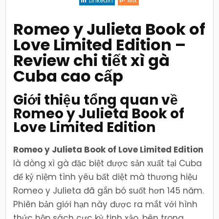
Linkedin
Mix
Love
Limited
Edition
–
Romeo y Julieta Book of
Review
chi
Love Limited Edition –
tiết
xì
gà
Review chi tiết xì gà
Cuba
cao
cấp
Cuba cao cấp
Giới thiệu tổng quan về
Romeo y Julieta Book of
Love Limited Edition
Romeo y Julieta Book of Love Limited Edition
là dòng xì gà đặc biệt được sản xuất tại Cuba
để kỷ niệm tình yêu bất diệt mà thương hiệu
Romeo y Julieta đã gắn bó suốt hơn 145 năm.
Phiên bản giới hạn này được ra mắt với hình
thức hộp sách cực kỳ tinh xảo, bên trong