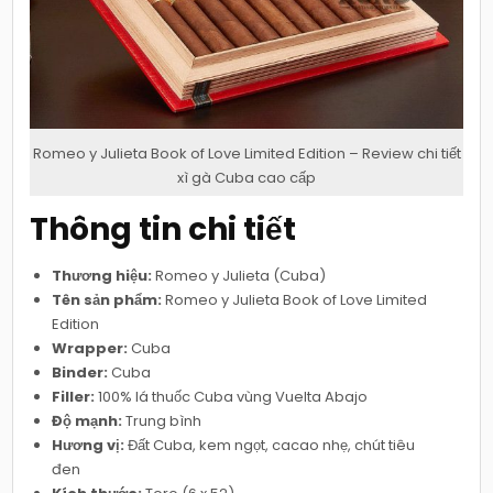
Romeo y Julieta Book of Love Limited Edition – Review chi tiết
xì gà Cuba cao cấp
Thông tin chi tiết
Thương hiệu:
Romeo y Julieta (Cuba)
Tên sản phẩm:
Romeo y Julieta Book of Love Limited
Edition
Wrapper:
Cuba
Binder:
Cuba
Filler:
100% lá thuốc Cuba vùng Vuelta Abajo
Độ mạnh:
Trung bình
Hương vị:
Đất Cuba, kem ngọt, cacao nhẹ, chút tiêu
đen