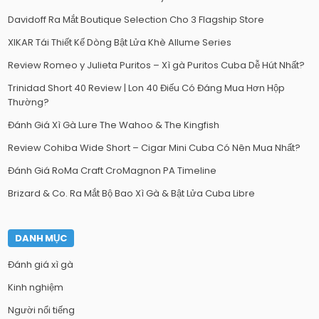
Davidoff Ra Mắt Boutique Selection Cho 3 Flagship Store
XIKAR Tái Thiết Kế Dòng Bật Lửa Khè Allume Series
Review Romeo y Julieta Puritos – Xì gà Puritos Cuba Dễ Hút Nhất?
Trinidad Short 40 Review | Lon 40 Điếu Có Đáng Mua Hơn Hộp
Thường?
Đánh Giá Xì Gà Lure The Wahoo & The Kingfish
Review Cohiba Wide Short – Cigar Mini Cuba Có Nên Mua Nhất?
Đánh Giá RoMa Craft CroMagnon PA Timeline
Brizard & Co. Ra Mắt Bộ Bao Xì Gà & Bật Lửa Cuba Libre
DANH MỤC
Đánh giá xì gà
Kinh nghiệm
Người nổi tiếng