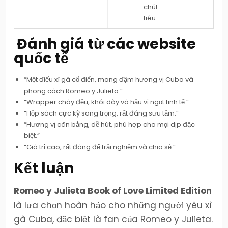
chút
tiêu
️ Đánh giá từ các website
quốc tế
“Một điếu xì gà cổ điển, mang đậm hương vị Cuba và
phong cách Romeo y Julieta.”
“Wrapper cháy đều, khói dày và hậu vị ngọt tinh tế.”
“Hộp sách cực kỳ sang trọng, rất đáng sưu tầm.”
“Hương vị cân bằng, dễ hút, phù hợp cho mọi dịp đặc
biệt.”
“Giá trị cao, rất đáng để trải nghiệm và chia sẻ.”
Kết luận
Romeo y Julieta Book of Love Limited Edition
là lựa chọn hoàn hảo cho những người yêu xì
gà Cuba, đặc biệt là fan của Romeo y Julieta.