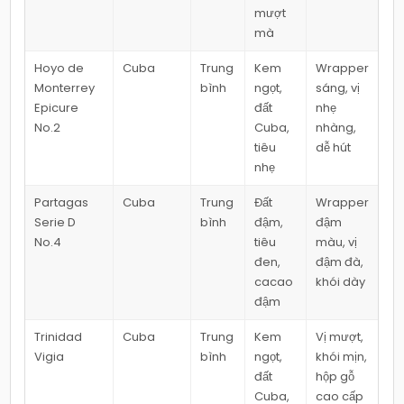
mượt
mà
Hoyo de
Cuba
Trung
Kem
Wrapper
Monterrey
bình
ngọt,
sáng, vị
Epicure
đất
nhẹ
No.2
Cuba,
nhàng,
tiêu
dễ hút
nhẹ
Partagas
Cuba
Trung
Đất
Wrapper
Serie D
bình
đậm,
đậm
No.4
tiêu
màu, vị
đen,
đậm đà,
cacao
khói dày
đậm
Trinidad
Cuba
Trung
Kem
Vị mượt,
Vigia
bình
ngọt,
khói mịn,
đất
hộp gỗ
Cuba,
cao cấp