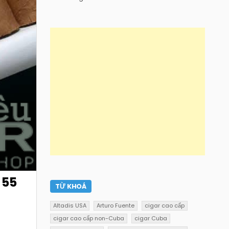
 55
TỪ KHOÁ
Altadis USA
Arturo Fuente
cigar cao cấp
cigar cao cấp non-Cuba
cigar Cuba