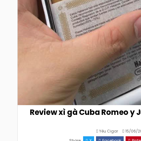
Review xì gà Cuba Romeo y Ju
Yêu Cigar
15/06/2
Share:
X
Facebook
Pinte