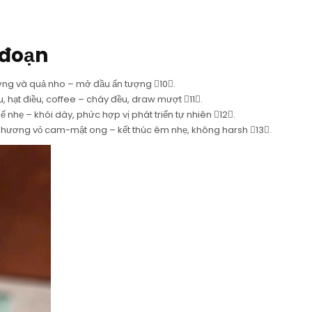
 đoạn
ớng và quả nho – mở đầu ấn tượng 10.
hạt điều, coffee – cháy đều, draw mượt 11.
nhẹ – khói dày, phức hợp vị phát triển tự nhiên 12.
 hương vỏ cam-mật ong – kết thúc êm nhẹ, không harsh 13.