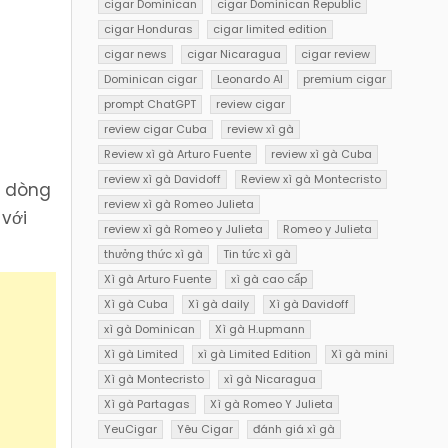
cigar Dominican
cigar Dominican Republic
cigar Honduras
cigar limited edition
cigar news
cigar Nicaragua
cigar review
Dominican cigar
Leonardo AI
premium cigar
prompt ChatGPT
review cigar
review cigar Cuba
review xì gà
Review xì gà Arturo Fuente
review xì gà Cuba
review xì gà Davidoff
Review xì gà Montecristo
a dòng
review xì gà Romeo Julieta
 với
review xì gà Romeo y Julieta
Romeo y Julieta
thưởng thức xì gà
Tin tức xì gà
Xì gà Arturo Fuente
xì gà cao cấp
Xì gà Cuba
Xì gà daily
Xì gà Davidoff
xì gà Dominican
Xì gà H.upmann
Xì gà Limited
xì gà Limited Edition
Xì gà mini
Xì gà Montecristo
xì gà Nicaragua
Xì gà Partagas
Xì gà Romeo Y Julieta
YeuCigar
Yêu Cigar
đánh giá xì gà