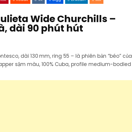
gà
Cuba
Romeo
y
ulieta Wide Churchills
–
Julieta
Wide
Churchills
, dài 90 phút hút
–
Robusto
ring
55
đẳng
cấp
ontesco, dài 130 mm, ring 55 – là phiên bản “béo” củ
Wrapper sậm màu, 100% Cuba, profile medium-bodied