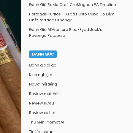
Đánh Giá RoMa Craft CroMagnon PA Timeline
Partagás Puritos – Xì gà Purito Cuba Có Đậm
Chất Partagás Không?
Đánh Giá ADVentura Blue-Eyed Jack’s
Revenge Patapalo
DANH MỤC
Đánh giá xì gà
Kinh nghiệm
Người nổi tiếng
Review mọi thứ
Review Rượu
Review xe hơi
Thư viện Prompt AI
Tin tức cigars