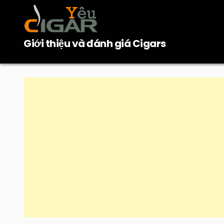
Skip
to
content
Giới thiệu và đánh giá Cigars