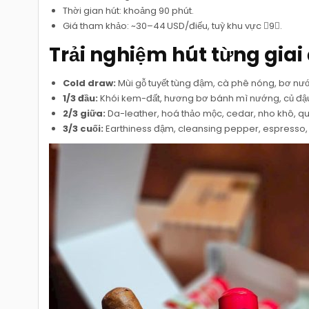
Thời gian hút: khoảng 90 phút.
Giá tham khảo: ~30–44 USD/điếu, tuỳ khu vực 9.
Trải nghiệm hút từng giai
Cold draw:
Mùi gỗ tuyết tùng đậm, cà phê nóng, bơ nư
1/3 đầu:
Khói kem-đất, hương bơ bánh mì nướng, củ đậu, 
2/3 giữa:
Da-leather, hoá thảo mộc, cedar, nho khô, quế 
3/3 cuối:
Earthiness đậm, cleansing pepper, espresso,