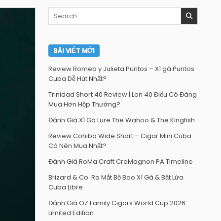
Search
for:
BÀI VIẾT MỚI
Review Romeo y Julieta Puritos – Xì gà Puritos
Cuba Dễ Hút Nhất?
Trinidad Short 40 Review | Lon 40 Điếu Có Đáng
Mua Hơn Hộp Thường?
Đánh Giá Xì Gà Lure The Wahoo & The Kingfish
Review Cohiba Wide Short – Cigar Mini Cuba
Có Nên Mua Nhất?
Đánh Giá RoMa Craft CroMagnon PA Timeline
Brizard & Co. Ra Mắt Bộ Bao Xì Gà & Bật Lửa
Cuba Libre
Đánh Giá OZ Family Cigars World Cup 2026
Limited Edition