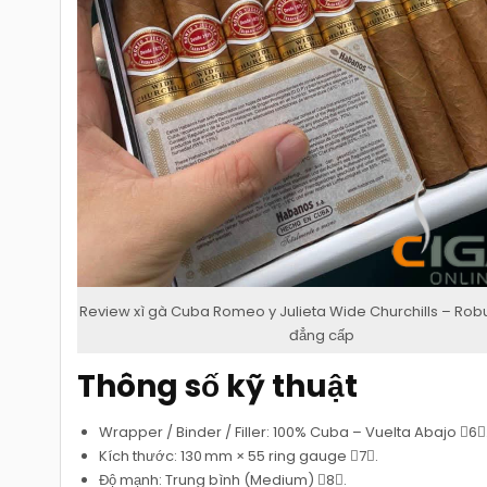
Review xì gà Cuba Romeo y Julieta Wide Churchills – Robu
đẳng cấp
Thông số kỹ thuật
Wrapper / Binder / Filler: 100% Cuba – Vuelta Abajo 6
Kích thước: 130 mm × 55 ring gauge 7.
Độ mạnh: Trung bình (Medium) 8.