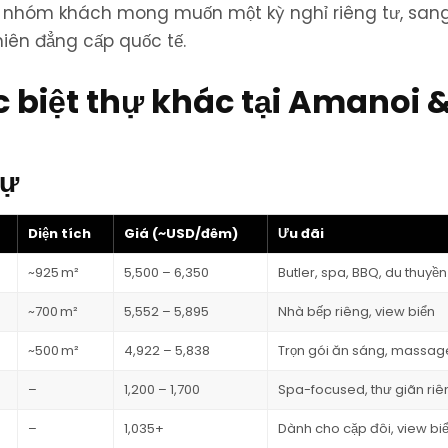
cho nhóm khách mong muốn một kỳ nghỉ riêng tư, san
hiên đẳng cấp quốc tế.
c biệt thự khác tại Amanoi 
hự
Diện tích
Giá (~USD/đêm)
Ưu đãi
~925 m²
5,500 – 6,350
Butler, spa, BBQ, du thuyền
~700 m²
5,552 – 5,895
Nhà bếp riêng, view biển
~500 m²
4,922 – 5,838
Trọn gói ăn sáng, massag
–
1,200 – 1,700
Spa-focused, thư giãn riê
–
1,035+
Dành cho cặp đôi, view bi