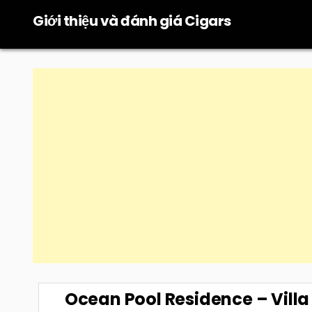
Skip
Giới thiệu và đánh giá Cigars
to
content
Ocean Pool Residence – Villa