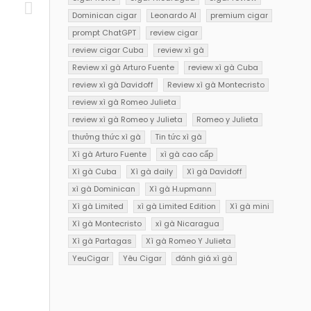
Dominican cigar
Leonardo AI
premium cigar
prompt ChatGPT
review cigar
review cigar Cuba
review xì gà
Review xì gà Arturo Fuente
review xì gà Cuba
review xì gà Davidoff
Review xì gà Montecristo
review xì gà Romeo Julieta
review xì gà Romeo y Julieta
Romeo y Julieta
thưởng thức xì gà
Tin tức xì gà
Xì gà Arturo Fuente
xì gà cao cấp
Xì gà Cuba
Xì gà daily
Xì gà Davidoff
xì gà Dominican
Xì gà H.upmann
Xì gà Limited
xì gà Limited Edition
Xì gà mini
Xì gà Montecristo
xì gà Nicaragua
Xì gà Partagas
Xì gà Romeo Y Julieta
YeuCigar
Yêu Cigar
đánh giá xì gà