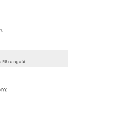
h.
a R8 ra ngoài
ồm: