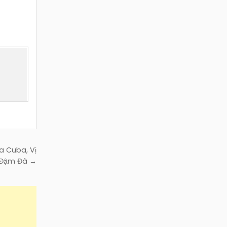
a Cuba, Vị
 Đậm Đà →