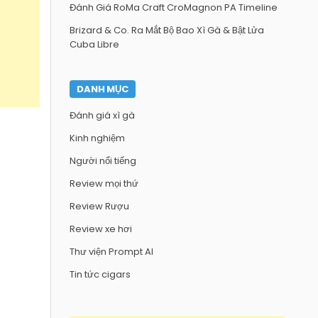
Đánh Giá RoMa Craft CroMagnon PA Timeline
Brizard & Co. Ra Mắt Bộ Bao Xì Gà & Bật Lửa
Cuba Libre
DANH MỤC
Đánh giá xì gà
Kinh nghiệm
Người nổi tiếng
Review mọi thứ
Review Rượu
Review xe hơi
Thư viện Prompt AI
Tin tức cigars