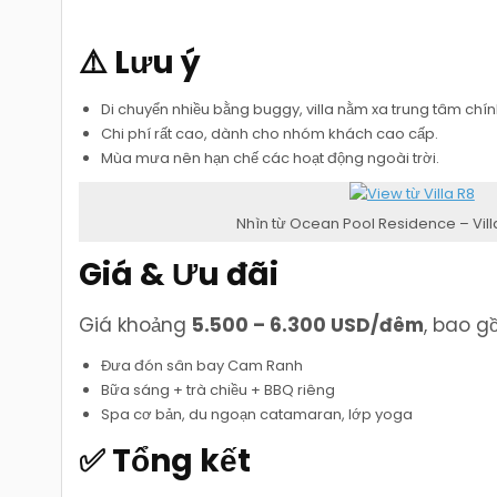
⚠️ Lưu ý
Di chuyển nhiều bằng buggy, villa nằm xa trung tâm chín
Chi phí rất cao, dành cho nhóm khách cao cấp.
Mùa mưa nên hạn chế các hoạt động ngoài trời.
Nhìn từ Ocean Pool Residence – Vill
Giá & Ưu đãi
Giá khoảng
5.500 – 6.300 USD/đêm
, bao g
Đưa đón sân bay Cam Ranh
Bữa sáng + trà chiều + BBQ riêng
Spa cơ bản, du ngoạn catamaran, lớp yoga
✅ Tổng kết