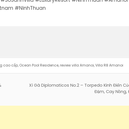
ietnam #NinhThuan
ng cao cấp
,
Ocean Pool Residence
,
review villa Amanoi
,
Villa R8 Amanoi
&
Xì Gà Diplomaticos No.2 – Torpedo Kinh Điển Củ
Đậm, Cay Nồng,