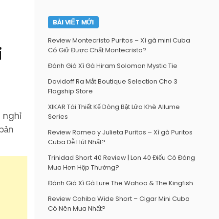
BÀI VIẾT MỚI
Review Montecristo Puritos – Xì gà mini Cuba
i
Có Giữ Được Chất Montecristo?
Đánh Giá Xì Gà Hiram Solomon Mystic Tie
Davidoff Ra Mắt Boutique Selection Cho 3
Flagship Store
XIKAR Tái Thiết Kế Dòng Bật Lửa Khè Allume
u nghỉ
Series
 bản
Review Romeo y Julieta Puritos – Xì gà Puritos
Cuba Dễ Hút Nhất?
Trinidad Short 40 Review | Lon 40 Điếu Có Đáng
Mua Hơn Hộp Thường?
Đánh Giá Xì Gà Lure The Wahoo & The Kingfish
Review Cohiba Wide Short – Cigar Mini Cuba
Có Nên Mua Nhất?