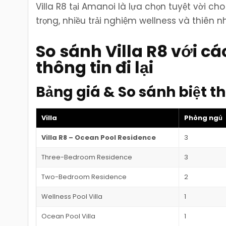
Villa R8 tại Amanoi là lựa chọn tuyệt vời 
trọng, nhiều trải nghiệm wellness và thiên n
So sánh Villa R8 với cá
thông tin đi lại
Bảng giá & So sánh biệt t
Villa
Phòng ngủ
Villa R8 – Ocean Pool Residence
3
Three-Bedroom Residence
3
Two-Bedroom Residence
2
Wellness Pool Villa
1
Ocean Pool Villa
1