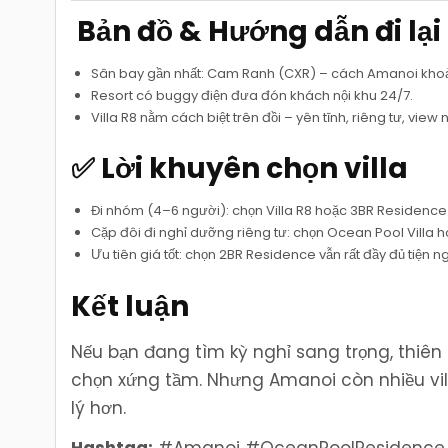
️ Bản đồ & Hướng dẫn đi lại
Sân bay gần nhất: Cam Ranh (CXR) – cách Amanoi khoả
Resort có buggy điện đưa đón khách nội khu 24/7.
Villa R8 nằm cách biệt trên đồi – yên tĩnh, riêng tư, view
✅ Lời khuyên chọn villa
Đi nhóm (4–6 người): chọn Villa R8 hoặc 3BR Residence
Cặp đôi đi nghỉ dưỡng riêng tư: chọn Ocean Pool Villa h
Ưu tiên giá tốt: chọn 2BR Residence vẫn rất đầy đủ tiện ng
Kết luận
Nếu bạn đang tìm kỳ nghỉ sang trọng, thiên 
chọn xứng tầm. Nhưng Amanoi còn nhiều vi
lý hơn.
Hashtag:
#Amanoi #OceanPoolResidence #