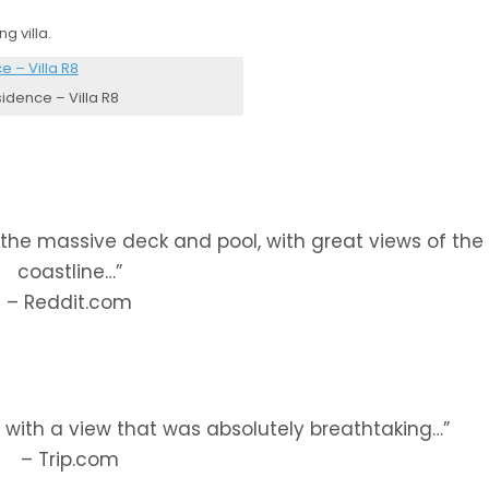
g villa.
dence – Villa R8
y the massive deck and pool, with great views of the
coastline…”
– Reddit.com
a with a view that was absolutely breathtaking…”
– Trip.com