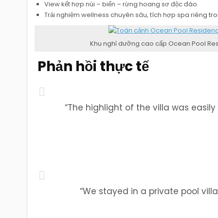
View kết hợp núi – biển – rừng hoang sơ độc đáo.
Trải nghiệm wellness chuyên sâu, tích hợp spa riêng tron
Khu nghỉ dưỡng cao cấp Ocean Pool Resi
‍‍ Phản hồi thực tế
“The highlight of the villa was easil
“We stayed in a private pool vill