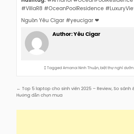
#VillaR8 #OceanPoolResidence #LuxuryV
Nguồn Yêu Cigar #yeucigar ❤
Author:
Yêu Cigar
Tagged
Amanoi Ninh Thuận
,
biệt thự nghỉ dưỡ
Điều
← Top 5 laptop cho sinh viên 2025 – Review, So sánh 
hướng
Hướng dẫn chọn mua
bài
viết