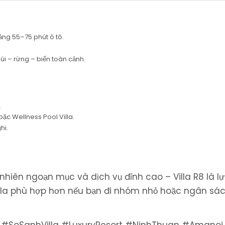
ng 55–75 phút ô tô.
 núi – rừng – biển toàn cảnh.
.
oặc Wellness Pool Villa.
hi.
nhiên ngoạn mục và dịch vụ đỉnh cao – Villa R8 là l
lla phù hợp hơn nếu bạn đi nhóm nhỏ hoặc ngân sá
SoSanhVilla #LuxuryResort #NinhThuan #Amanoi