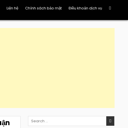
Liện hệ
Chính sách bảo mật
Điều khoản dịch vụ
Search
uận
for: