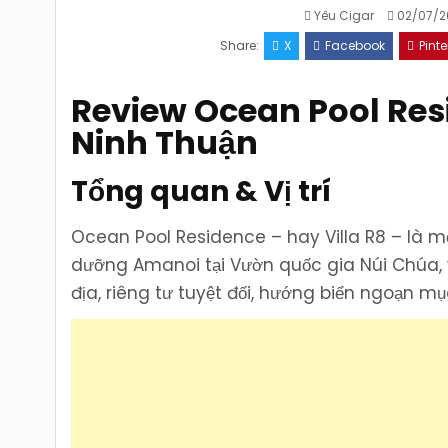
Yêu Cigar
02/07/2
Share:
X
Facebook
Pinte
Review Ocean Pool Resi
Ninh Thuận
Tổng quan & Vị trí
Ocean Pool Residence – hay Villa R8 – là mộ
dưỡng Amanoi tại Vườn quốc gia Núi Chúa, vị
địa, riêng tư tuyệt đối, hướng biển ngoạn mụ