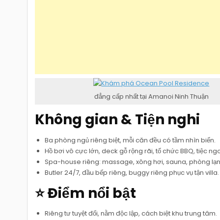
đẳng cấp nhất tại Amanoi Ninh Thuận
Không gian & Tiện nghi
Ba phòng ngủ riêng biệt, mỗi căn đều có tầm nhìn biển.
Hồ bơi vô cực lớn, deck gỗ rộng rãi, tổ chức BBQ, tiệc ngo
Spa-house riêng: massage, xông hơi, sauna, phòng lạn
Butler 24/7, đầu bếp riêng, buggy riêng phục vụ tận villa.
⭐ Điểm nổi bật
Riêng tư tuyệt đối, nằm độc lập, cách biệt khu trung tâm.