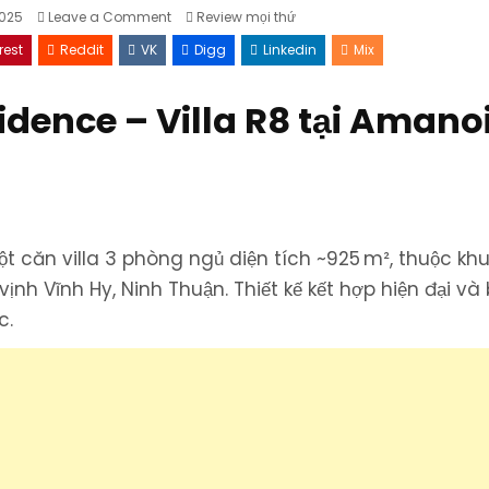
on
Posted
025
Leave a Comment
Review mọi thứ
Ocean
in
Pool
rest
Reddit
VK
Digg
Linkedin
Mix
Residence
–
Villa
R8
dence – Villa R8 tại Amano
đẳng
cấp
nhất
tại
Amanoi
Ninh
Thuận
t căn villa 3 phòng ngủ diện tích ~925 m², thuộc kh
nh Vĩnh Hy, Ninh Thuận. Thiết kế kết hợp hiện đại và
c.