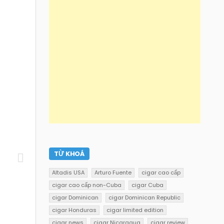
TỪ KHOÁ
Altadis USA
Arturo Fuente
cigar cao cấp
cigar cao cấp non-Cuba
cigar Cuba
cigar Dominican
cigar Dominican Republic
cigar Honduras
cigar limited edition
cigar news
cigar Nicaragua
cigar review