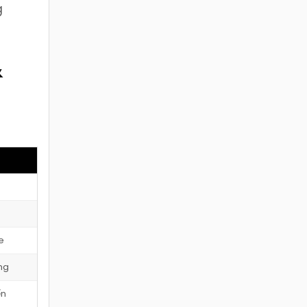
g
&
e
ng
ển