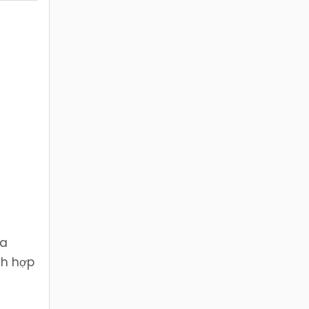
ựa
ch hợp