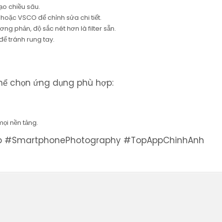
ạo chiều sâu.
oặc VSCO để chỉnh sửa chi tiết.
ng phản, độ sắc nét hơn là filter sẵn.
để tránh rung tay.
hể chọn ứng dụng phù hợp:
mọi nền tảng.
#SmartphonePhotography #TopAppChinhAnh