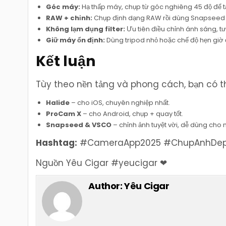
Góc máy:
Hạ thấp máy, chụp từ góc nghiêng 45 độ để t
RAW + chỉnh:
Chụp định dạng RAW rồi dùng Snapseed h
Không lạm dụng filter:
Ưu tiên điều chỉnh ánh sáng, tươ
Giữ máy ổn định:
Dùng tripod nhỏ hoặc chế độ hẹn giờ 
Kết luận
Tùy theo nền tảng và phong cách, bạn có t
Halide
– cho iOS, chuyên nghiệp nhất.
ProCam X
– cho Android, chụp + quay tốt.
Snapseed & VSCO
– chỉnh ảnh tuyệt vời, dễ dùng cho 
Hashtag:
#CameraApp2025 #ChupAnhDep 
Nguồn Yêu Cigar #yeucigar ❤
Author:
Yêu Cigar