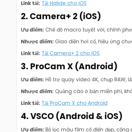
Link tải:
Tải Halide cho iOS
2. Camera+ 2 (iOS)
Ưu điểm:
Chế độ macro tuyệt vời, chỉnh phơi
Nhược điểm:
Giao diện hơi cổ, hiệu ứng ch
Link tải:
Tải Camera+ 2 cho iOS
3. ProCam X (Android)
Ưu điểm:
Hỗ trợ quay video 4K, chụp RAW, lấ
Nhược điểm:
Quảng cáo ở bản miễn phí, khô
Link tải:
Tải ProCam X cho Android
4. VSCO (Android & iOS)
Ưu điểm:
Bộ lọc màu film cổ điển đẹp, cộng