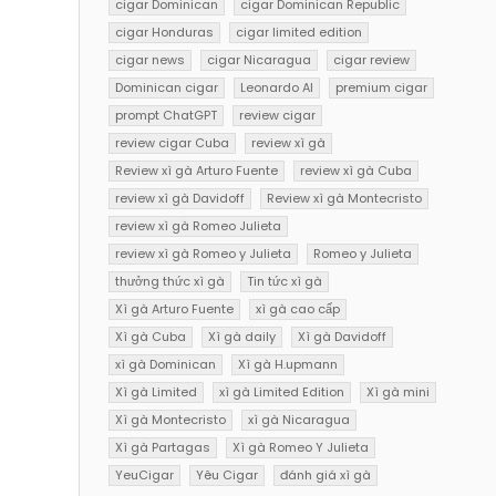
cigar Dominican
cigar Dominican Republic
cigar Honduras
cigar limited edition
cigar news
cigar Nicaragua
cigar review
Dominican cigar
Leonardo AI
premium cigar
prompt ChatGPT
review cigar
review cigar Cuba
review xì gà
Review xì gà Arturo Fuente
review xì gà Cuba
review xì gà Davidoff
Review xì gà Montecristo
review xì gà Romeo Julieta
review xì gà Romeo y Julieta
Romeo y Julieta
thưởng thức xì gà
Tin tức xì gà
Xì gà Arturo Fuente
xì gà cao cấp
Xì gà Cuba
Xì gà daily
Xì gà Davidoff
xì gà Dominican
Xì gà H.upmann
Xì gà Limited
xì gà Limited Edition
Xì gà mini
Xì gà Montecristo
xì gà Nicaragua
Xì gà Partagas
Xì gà Romeo Y Julieta
YeuCigar
Yêu Cigar
đánh giá xì gà