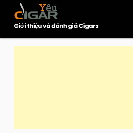
Skip
to
content
Giới thiệu và đánh giá Cigars