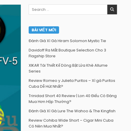
Search
for:
BÀI VIẾT MỚI
Đánh Giá Xì Gà Hiram Solomon Mystic Tie
Davidoff Ra Mắt Boutique Selection Cho 3
Flagship Store
XIKAR Tái Thiết Kế Dòng Bật Lửa Khè Allume
Series
Review Romeo y Julieta Puritos – Xì gà Puritos
Cuba Dễ Hút Nhất?
Trinidad Short 40 Review | Lon 40 Điếu Có Đáng
Mua Hơn Hộp Thường?
Đánh Giá Xì Gà Lure The Wahoo & The Kingfish
Review Cohiba Wide Short – Cigar Mini Cuba
Có Nên Mua Nhất?