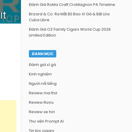
Đánh Giá RoMa Craft CroMagnon PA Timeline
Brizard & Co. Ra Mắt Bộ Bao Xì Gà & Bật Lửa
Cuba Libre
Đánh Giá OZ Family Cigars World Cup 2026
Limited Edition
DANH MỤC
Đánh giá xì gà
Kinh nghiệm
Người nổi tiếng
Review mọi thứ
Review Rượu
Review xe hơi
Thư viện Prompt AI
Tin tức cigars