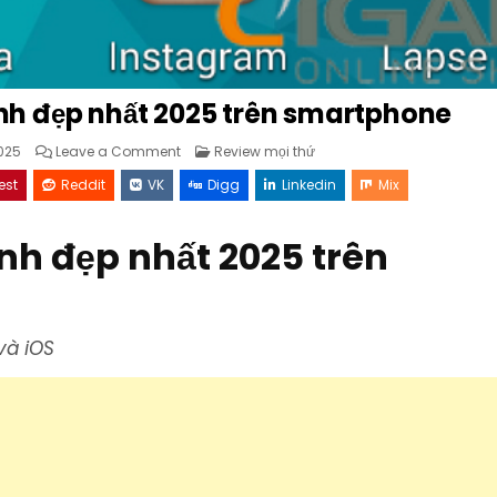
nh đẹp nhất 2025 trên smartphone
on
Posted
025
Leave a Comment
Review mọi thứ
Top
in
5
est
Reddit
VK
Digg
Linkedin
Mix
ứng
dụng
chụp
ảnh
nh đẹp nhất 2025 trên
đẹp
nhất
2025
trên
smartphone
và iOS