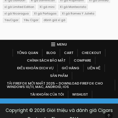
Xì gà Davidoff
xì gà Dominican
Xì gà H.upmann
Xì gà Limited
xì gà Limited Edition
Xì gà mini
Xì gà Montecristo
xì gà Nicaragua
Xì gà Partagas
Xì gà Romeo Y Julieta
YeuCigar
Yêu Cigar
đánh giá xì gà
MENU
TỔNG QUAN
BLOG
CART
CHECKOUT
CHÍNH SÁCH BẢO MẬT
COMPARE
ĐIỀU KHOẢN DỊCH VỤ
GIỎ HÀNG
LIỆN HỆ
SẢN PHẨM
TẢI FIREFOX MỚI NHẤT 2025 – DOWNLOAD FIREFOX CHO
WINDOWS 10/11, MAC, ANDROID, IOS
TÀI KHOẢN CỦA TÔI
WISHLIST
Copyright © 2026 Giới thiệu và đánh giá Cigars
SCR