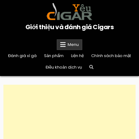
Skip
to
content
Giới thiệu và đánh giá Cigars
Menu
Đánh giá xì gà
Sản phẩm
Liện hệ
Chính sách bảo mật
Điều khoản dịch vụ