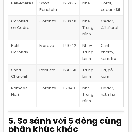
Belvederes
Short
125×35
Nhẹ
Floral,
Panetela
cedar, đất
Coronita
Coronita
130×40
Nhẹ–
Cedar,
en Cedro
Trung
đất, floral
bình
Petit
Mareva
129×42
Nhẹ–
Cảnh
Coronas
Trung
cherry,
bình
kem, trà
Short
Robusto
124×50
Trung
Da, gỗ,
Churchill
bình
kem
Romeos
Coronita
117×40
Nhẹ–
Cedar,
No.3
Trung
hạt, nhẹ
bình
5. So sánh với 5 dòng cùng
phân khúc khác