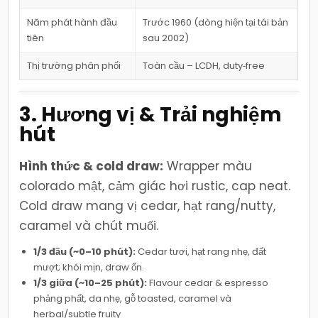
Năm phát hành đầu
Trước 1960 (dòng hiện tại tái bản
tiên
sau 2002)
Thị trường phân phối
Toàn cầu – LCDH, duty‑free
3. Hương vị & Trải nghiệm
hút
Hình thức & cold draw:
Wrapper màu
colorado mật, cảm giác hơi rustic, cap neat.
Cold draw mang vị cedar, hạt rang/nutty,
caramel và chút muối.
1/3 đầu (~0–10 phút):
Cedar tươi, hạt rang nhẹ, đất
mượt; khói mịn, draw ổn.
1/3 giữa (~10–25 phút):
Flavour cedar & espresso
phảng phất, da nhẹ, gỗ toasted, caramel và
herbal/subtle fruity