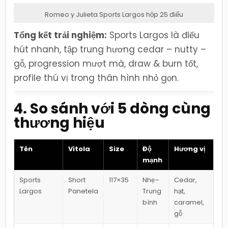
Romeo y Julieta Sports Largos hộp 25 điếu
Tổng kết trải nghiệm:
Sports Largos là điếu
hút nhanh, tập trung hương cedar – nutty –
gỗ, progression mượt mà, draw & burn tốt,
profile thú vị trong thân hình nhỏ gọn.
4. So sánh với 5 dòng cùng
thương hiệu
Tên
Vitola
Size
Độ
Hương vị
mạnh
Sports
Short
117×35
Nhẹ–
Cedar,
Largos
Panetela
Trung
hạt,
bình
caramel,
gỗ