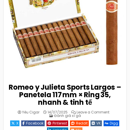
Romeo y Julieta Sports Largos –
Panetela 117 mm × Ring 35,
nhanh & tinh tế
on
Yêu Cigar
14/07/2025
Leave a Comment
Posted
Romeo
Đánh giá xì gà
in
y
Julieta
X
Facebook
Pinterest
Reddit
VK
Digg
Sports
Largos