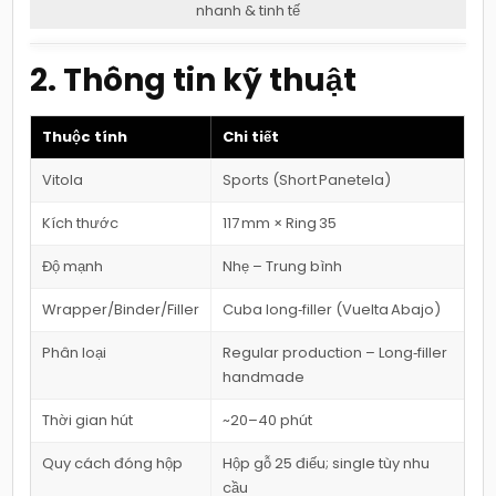
nhanh & tinh tế
2. Thông tin kỹ thuật
Thuộc tính
Chi tiết
Vitola
Sports (Short Panetela)
Kích thước
117 mm × Ring 35
Độ mạnh
Nhẹ – Trung bình
Wrapper/Binder/Filler
Cuba long‑filler (Vuelta Abajo)
Phân loại
Regular production – Long‑filler
handmade
Thời gian hút
~20–40 phút
Quy cách đóng hộp
Hộp gỗ 25 điếu; single tùy nhu
cầu