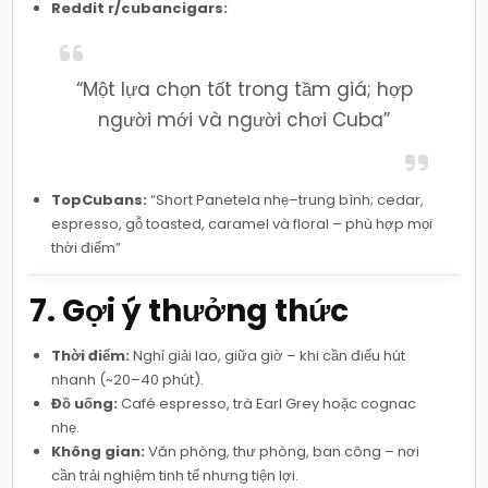
Reddit r/cubancigars:
“Một lựa chọn tốt trong tầm giá; hợp
người mới và người chơi Cuba”
TopCubans:
“Short Panetela nhẹ–trung bình; cedar,
espresso, gỗ toasted, caramel và floral – phù hợp mọi
thời điểm”
7. Gợi ý thưởng thức
Thời điểm:
Nghỉ giải lao, giữa giờ – khi cần điếu hút
nhanh (~20–40 phút).
Đồ uống:
Café espresso, trà Earl Grey hoặc cognac
nhẹ.
Không gian:
Văn phòng, thư phòng, ban công – nơi
cần trải nghiệm tinh tế nhưng tiện lợi.