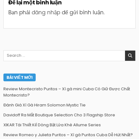
Để lại một bình luận
Bạn phải
đăng nhập
để gửi bình luận.
Search
for:
BÀI VIẾT MỚI
Review Montecristo Puritos – Xì gà mini Cuba Có Giữ Được Chất
Montecristo?
Đánh Giá Xì Gà Hiram Solomon Mystic Tie
Davidoff Ra Mắt Boutique Selection Cho 3 Flagship Store
XIKAR Tái Thiết Kế Dòng Bật Lửa Khè Allume Series
Review Romeo y Julieta Puritos – Xì gà Puritos Cuba Dễ Hút Nhất?