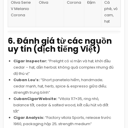
Oliva Serie
Oliva
Corona
Đậm
Cà
V Melanio
phê, vỏ
Corona
cam,
hạt
6. Đánh giá từ các nguồn
uy tín (dịch tiếng Việt)
Cigar Inspector:
“Prelight có vị mặn và hạt; khởi đầu
cedar – hạt, dần herbal; không quá complex nhưng đủ
độ thú vị”
Cuban Lou’s:
“Short panetela hiếm, handmade;
cedar mạnh, hạt, herb, spice & espresso giữa điếu;
strength trung bình”
CubanCigarWebsite:
“Vitola 117×35, ring nhỏ,
balance tốt, cedar & salted wood, kết cấu hút và đốt
tốt”
Cigar Analysis:
“Factory vitola Sports, release trước
1960, packaging hộp 25; strength medium”