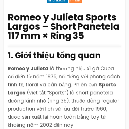
Linkedin
Mix
–
Panetela
117 mm
×
Romeo y Julieta Sports
Ring 35,
nhanh
Largos – Short Panetela
&
tinh
tế
117 mm × Ring 35
1. Giới thiệu tổng quan
Romeo y Julieta
là thương hiệu xì gà Cuba
cổ điển từ năm 1875, nổi tiếng với phong cách
tinh tế, floral và cân bằng. Phiên bản
Sports
Largos
(viết tắt “Sports”) là short panetela
đường kính nhỏ (ring 35), thuộc dòng regular
production với lịch sử lâu đời trước 1960,
được sản xuất lại hoàn toàn bằng tay từ
khoảng năm 2002 đến nay