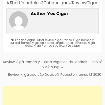
#ShortPanetela #Cubancigar #ReviewCigar
Author:
Yêu Cigar
Tagged
cigar Cuba
,
review cigar
,
review xì gà Romeo y
Julieta
,
Romeo y Julieta Sports Largos
,
Short Panetela
,
Xì gà
daily
,
Xì gà Romeo Y Julieta
,
Yêu Cigar
Điều
Review xì gà Romeo y Julieta Regalías de Londres – tinh tế
hướng
& dễ dùng →
bài
← Review xì gà cao cấp Davidoff Robusto Intenso LE 2020
viết