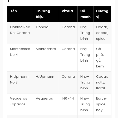
Tên
Thương
Vitola
Độ
Hương
hiệu
mạnh
vị
Cohiba Red
Cohiba
Corona
Nhẹ–
Cedar,
Dot Corona
Trung
cocoa,
bình
spice
Montecristo
Montecristo
Corona
Nhẹ–
Cà
No.4
Trung
phê,
bình
gỗ,
kem
H. Upmann
H. Upmann
Corona
Nhẹ–
Cedar,
No.3
Trung
nutty,
bình
floral
Vegueros
Vegueros
140×44
Nhẹ–
Earthy,
Tapados
Trung
spice,
bình
hay