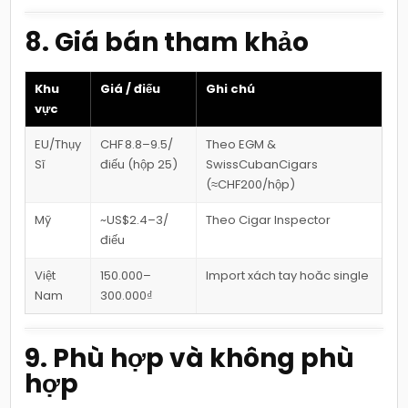
8. Giá bán tham khảo
Khu
Giá / điếu
Ghi chú
vực
EU/Thụy
CHF 8.8–9.5/
Theo EGM &
Sĩ
điếu (hộp 25)
SwissCubanCigars
(≈CHF200/hộp)
Mỹ
~US$2.4–3/
Theo Cigar Inspector
điếu
Việt
150.000–
Import xách tay hoăc single
Nam
300.000₫
9. Phù hợp và không phù
hợp