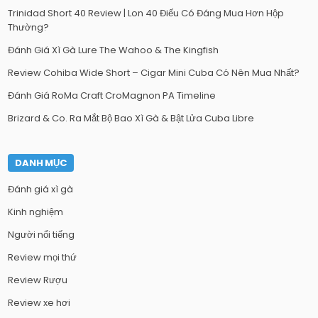
Trinidad Short 40 Review | Lon 40 Điếu Có Đáng Mua Hơn Hộp
Thường?
Đánh Giá Xì Gà Lure The Wahoo & The Kingfish
Review Cohiba Wide Short – Cigar Mini Cuba Có Nên Mua Nhất?
Đánh Giá RoMa Craft CroMagnon PA Timeline
Brizard & Co. Ra Mắt Bộ Bao Xì Gà & Bật Lửa Cuba Libre
DANH MỤC
Đánh giá xì gà
Kinh nghiệm
Người nổi tiếng
Review mọi thứ
Review Rượu
Review xe hơi