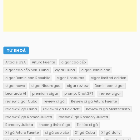
TỪ KHOÁ
Altadis USA
Arturo Fuente
cigar cao cấp
cigar cao cấp non-Cuba
cigar Cuba
cigar Dominican
cigar Dominican Republic
cigar Honduras
cigar limited edition
cigar news
cigar Nicaragua
cigar review
Dominican cigar
Leonardo AI
premium cigar
prompt ChatGPT
review cigar
review cigar Cuba
review xì gà
Review xì gà Arturo Fuente
review xì gà Cuba
review xì gà Davidoff
Review xì gà Montecristo
review xì gà Romeo Julieta
review xì gà Romeo y Julieta
Romeo y Julieta
thưởng thức xì gà
Tin tức xì gà
Xì gà Arturo Fuente
xì gà cao cấp
Xì gà Cuba
Xì gà daily