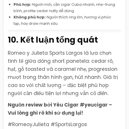
Phù hợp:
Người mới, cần cigar Cuba nhanh, nhẹ–trung
bình, profile cedar nutty dễ dùng.
Không phù hợp:
Người thích ring lớn, hương vị phức
tạp, hay draw mạnh sâu.
10. Kết luận tổng quát
Romeo y Julieta Sports Largos là lựa chọn
tinh tế giữa dòng short panetela: cedar rõ,
hạt, gỗ toasted và caramel nhẹ, progression
mượt trong thân hình gọn, hút nhanh. Giá trị
cao so với chất lượng – đặc biệt phù hợp
người cần điếu tiện lợi nhưng vẫn cổ điển.
Nguồn review bởi Yêu Cigar #yeucigar –
Vui lòng ghi rõ khi sử dụng lại!
#RomeoyJulieta #SportsLargos