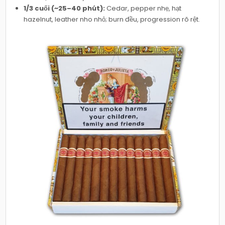
1/3 cuối (~25–40 phút):
Cedar, pepper nhẹ, hạt
hazelnut, leather nho nhỏ; burn đều, progression rõ rệt.