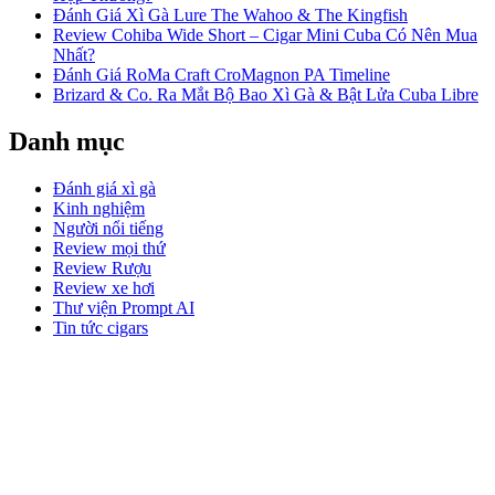
Đánh Giá Xì Gà Lure The Wahoo & The Kingfish
Review Cohiba Wide Short – Cigar Mini Cuba Có Nên Mua
Nhất?
Đánh Giá RoMa Craft CroMagnon PA Timeline
Brizard & Co. Ra Mắt Bộ Bao Xì Gà & Bật Lửa Cuba Libre
Danh mục
Đánh giá xì gà
Kinh nghiệm
Người nổi tiếng
Review mọi thứ
Review Rượu
Review xe hơi
Thư viện Prompt AI
Tin tức cigars