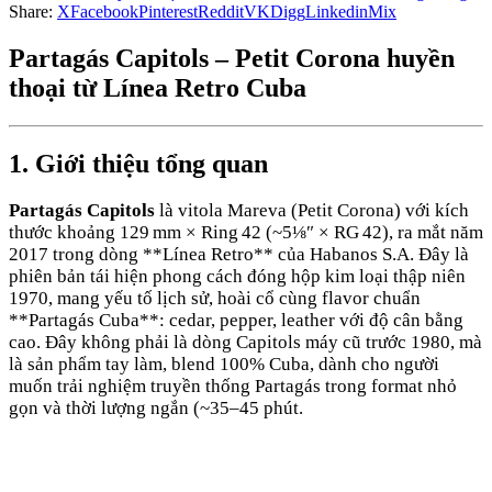
Share:
X
Facebook
Pinterest
Reddit
VK
Digg
Linkedin
Mix
Partagás Capitols
– Petit Corona huyền
thoại từ Línea Retro Cuba
1. Giới thiệu tổng quan
Partagás Capitols
là vitola Mareva (Petit Corona) với kích
thước khoảng 129 mm × Ring 42 (~5⅛″ × RG 42), ra mắt năm
2017 trong dòng **Línea Retro** của Habanos S.A. Đây là
phiên bản tái hiện phong cách đóng hộp kim loại thập niên
1970, mang yếu tố lịch sử, hoài cổ cùng flavor chuẩn
**Partagás Cuba**: cedar, pepper, leather với độ cân bằng
cao. Đây không phải là dòng Capitols máy cũ trước 1980, mà
là sản phẩm tay làm, blend 100% Cuba, dành cho người
muốn trải nghiệm truyền thống Partagás trong format nhỏ
gọn và thời lượng ngắn (~35–45 phút.