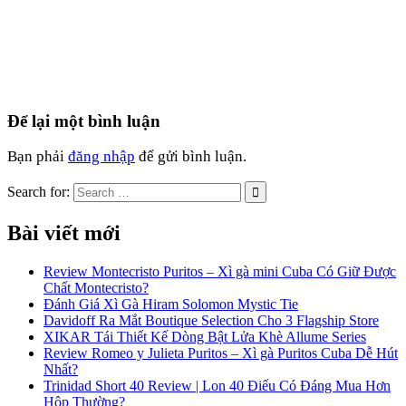
Để lại một bình luận
Bạn phải
đăng nhập
để gửi bình luận.
Search for:
Bài viết mới
Review Montecristo Puritos – Xì gà mini Cuba Có Giữ Được
Chất Montecristo?
Đánh Giá Xì Gà Hiram Solomon Mystic Tie
Davidoff Ra Mắt Boutique Selection Cho 3 Flagship Store
XIKAR Tái Thiết Kế Dòng Bật Lửa Khè Allume Series
Review Romeo y Julieta Puritos – Xì gà Puritos Cuba Dễ Hút
Nhất?
Trinidad Short 40 Review | Lon 40 Điếu Có Đáng Mua Hơn
Hộp Thường?