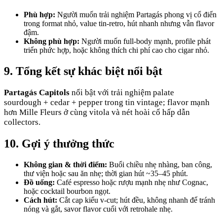
Phù hợp:
Người muốn trải nghiệm Partagás phong vị cổ điển
trong format nhỏ, value tin-retro, hút nhanh nhưng vẫn flavor
đậm.
Không phù hợp:
Người muốn full‑body mạnh, profile phát
triển phức hợp, hoặc không thích chi phí cao cho cigar nhỏ.
9. Tổng kết sự khác biệt nổi bật
Partagás Capitols
nổi bật với trải nghiệm palate
sourdough + cedar + pepper trong tin vintage; flavor mạnh
hơn Mille Fleurs ở cùng vitola và nét hoài cổ hấp dẫn
collectors.
10. Gợi ý thưởng thức
Không gian & thời điểm:
Buổi chiều nhẹ nhàng, ban công,
thư viện hoặc sau ăn nhẹ; thời gian hút ~35–45 phút.
Đồ uống:
Café espresso hoặc rượu mạnh nhẹ như Cognac,
hoặc cocktail bourbon ngọt.
Cách hút:
Cắt cap kiểu v-cut; hút đều, không nhanh để tránh
nóng và gắt, savor flavor cuối với retrohale nhẹ.