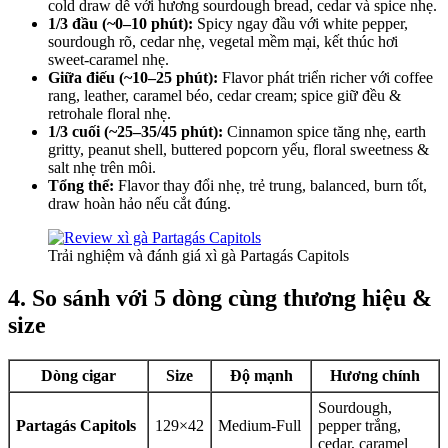
cold draw dễ với hương sourdough bread, cedar và spice nhẹ.
1/3 đầu (~0–10 phút):
Spicy ngay đầu với white pepper,
sourdough rõ, cedar nhẹ, vegetal mềm mại, kết thúc hơi
sweet-caramel nhẹ.
Giữa điếu (~10–25 phút):
Flavor phát triển richer với coffee
rang, leather, caramel béo, cedar cream; spice giữ đều &
retrohale floral nhẹ.
1/3 cuối (~25–35/45 phút):
Cinnamon spice tăng nhẹ, earth
gritty, peanut shell, buttered popcorn yếu, floral sweetness &
salt nhẹ trên môi.
Tổng thể:
Flavor thay đổi nhẹ, trẻ trung, balanced, burn tốt,
draw hoàn hảo nếu cắt đúng.
Trải nghiệm và đánh giá xì gà Partagás Capitols
4. So sánh với 5 dòng cùng thương hiệu &
size
Dòng cigar
Size
Độ mạnh
Hương chính
Sourdough,
Partagás Capitols
129×42
Medium‑Full
pepper trắng,
cedar, caramel