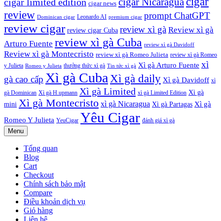
cigar
cigar Nicaragua
cigar limited edition
cigar news
review
prompt ChatGPT
Leonardo AI
Dominican cigar
premium cigar
review cigar
review xì gà
Review xì gà
review cigar Cuba
review xì gà Cuba
Arturo Fuente
review xì gà Davidoff
Review xì gà Montecristo
review xì gà Romeo Julieta
review xì gà Romeo
xì
Xì gà Arturo Fuente
y Julieta
thưởng thức xì gà
Tin tức xì gà
Romeo y Julieta
Xì gà Cuba
Xì gà daily
gà cao cấp
Xì gà Davidoff
xì
Xì gà Limited
Xì gà
gà Dominican
Xì gà H.upmann
xì gà Limited Edition
Xì gà Montecristo
xì gà Nicaragua
Xì gà
mini
Xì gà Partagas
Yêu Cigar
Romeo Y Julieta
YeuCigar
đánh giá xì gà
Menu
Tổng quan
Blog
Cart
Checkout
Chính sách bảo mật
Compare
Điều khoản dịch vụ
Giỏ hàng
Liện hệ