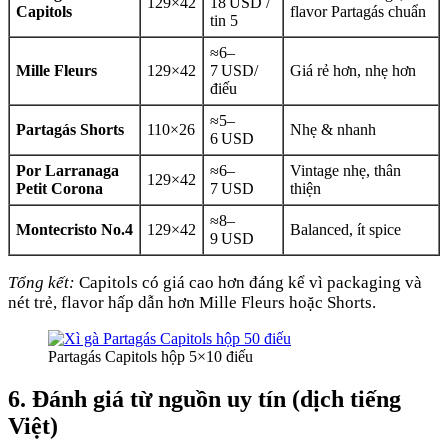
129×42
18 USD /
Capitols
flavor Partagás chuẩn
tin 5
≈6–
Mille Fleurs
129×42
7 USD/
Giá rẻ hơn, nhẹ hơn
điếu
≈5–
Partagás Shorts
110×26
Nhẹ & nhanh
6 USD
Por Larranaga
≈6–
Vintage nhẹ, thân
129×42
Petit Corona
7 USD
thiện
≈8–
Montecristo No.4
129×42
Balanced, ít spice
9 USD
Tổng kết:
Capitols có giá cao hơn đáng kể vì packaging và
nét trẻ, flavor hấp dẫn hơn Mille Fleurs hoặc Shorts.
Partagás Capitols hộp 5×10 điếu
6. Đánh giá từ nguồn uy tín (dịch tiếng
Việt)