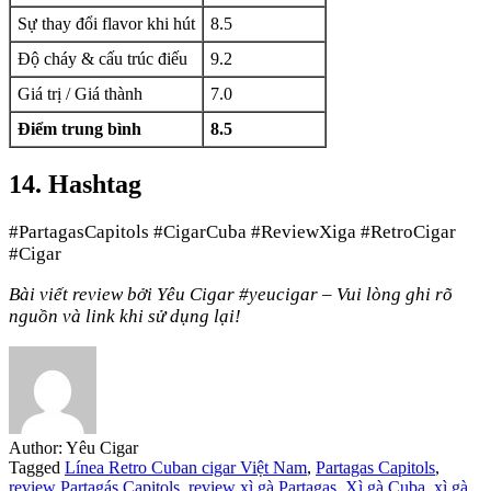
Sự thay đổi flavor khi hút
8.5
Độ cháy & cấu trúc điếu
9.2
Giá trị / Giá thành
7.0
Điểm trung bình
8.5
14. Hashtag
#PartagasCapitols #CigarCuba #ReviewXiga #RetroCigar
#Cigar
Bài viết review bởi Yêu Cigar #yeucigar – Vui lòng ghi rõ
nguồn và link khi sử dụng lại!
Author:
Yêu Cigar
Tagged
Línea Retro Cuban cigar Việt Nam
,
Partagas Capitols
,
review Partagás Capitols
,
review xì gà Partagas
,
Xì gà Cuba
,
xì gà