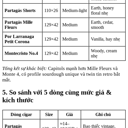
Earth, honey
Partagás Shorts
110×26
Medium‑light
floral nhẹ
Partagás Mille
Earth, cedar,
129×42
Medium
Fleurs
smooth
Por Larranaga
129×42
Medium
Vanilla, hay nhẹ
Petit Corona
Woody, cream
Montecristo No.4
129×42
Medium
nhẹ
Tổng kết sự khác biệt:
Capitols mạnh hơn Mille Fleurs và
Monte 4, có profile sourdough unique và twin tin retro bắt
mắt.
5. So sánh với 5 dòng cùng mức giá &
kích thước
Dòng cigar
Size
Giá
Ghi chú
≈14–
Partagás
Bao thiếc vintage,