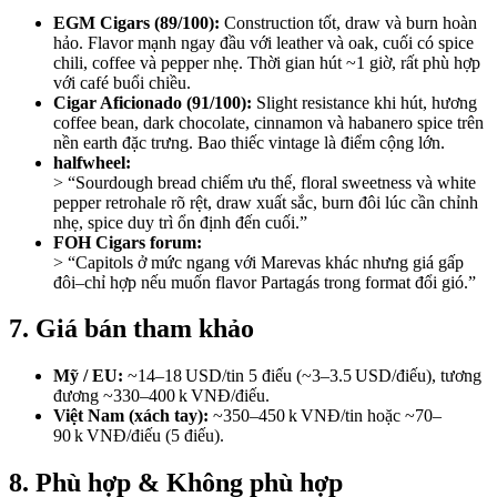
EGM Cigars (89/100):
Construction tốt, draw và burn hoàn
hảo. Flavor mạnh ngay đầu với leather và oak, cuối có spice
chili, coffee và pepper nhẹ. Thời gian hút ~1 giờ, rất phù hợp
với café buổi chiều.
Cigar Aficionado (91/100):
Slight resistance khi hút, hương
coffee bean, dark chocolate, cinnamon và habanero spice trên
nền earth đặc trưng. Bao thiếc vintage là điểm cộng lớn.
halfwheel:
> “Sourdough bread chiếm ưu thế, floral sweetness và white
pepper retrohale rõ rệt, draw xuất sắc, burn đôi lúc cần chỉnh
nhẹ, spice duy trì ổn định đến cuối.”
FOH Cigars forum:
> “Capitols ở mức ngang với Marevas khác nhưng giá gấp
đôi–chỉ hợp nếu muốn flavor Partagás trong format đổi gió.”
7. Giá bán tham khảo
Mỹ / EU:
~14–18 USD/tin 5 điếu (~3–3.5 USD/điếu), tương
đương ~330–400 k VNĐ/điếu.
Việt Nam (xách tay):
~350–450 k VNĐ/tin hoặc ~70–
90 k VNĐ/điếu (5 điếu).
8. Phù hợp & Không phù hợp