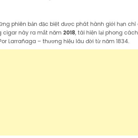
điển,
thiết
kế
hoài
niệm
ững phiên bản đặc biệt được phát hành giới hạn chỉ
g cigar này ra mắt năm
2018
, tái hiện lại phong các
Por Larrañaga – thương hiệu lâu đời từ năm 1834.