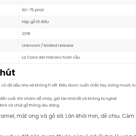
60–75 phút
Hộp gỗ 10 điếu
2018
Unknown / limited release
La Casa del Habano toàn cầu
 hút
ó độ dầu nhẹ và không tì vết. Điếu được cuốn chắc tay, bóng mượt, l
ến cuối. Khi châm dễ cháy, giữ tàn khá tốt và không bị nghẹt.
hô và chút gỗ thông dịu dàng.
mel, mật ong và gỗ sồi. Làn khói mịn, dễ chịu. Cảm