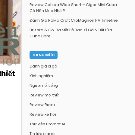
Review Cohiba Wide Short – Cigar Mini Cuba
Có Nên Mua Nhất?
Đánh Giá RoMa Craft CroMagnon PA Timeline
Brizard & Co. Ra Mắt Bộ Bao Xì Gà & Bật Lửa
Cuba Libre
DANH MỤC
Đánh giá xì gà
hiết
Kinh nghiệm
Người nổi tiếng
Review mọi thứ
Review Rượu
Review xe hơi
Thư viện Prompt AI
Tin tức cigars