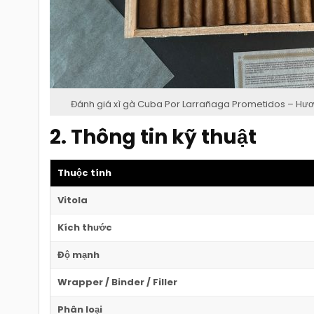
Đánh giá xì gà Cuba Por Larrañaga Prometidos – Hương 
2. Thông tin kỹ thuật
Thuộc tính
Vitola
Kích thước
Độ mạnh
Wrapper / Binder / Filler
Phân loại