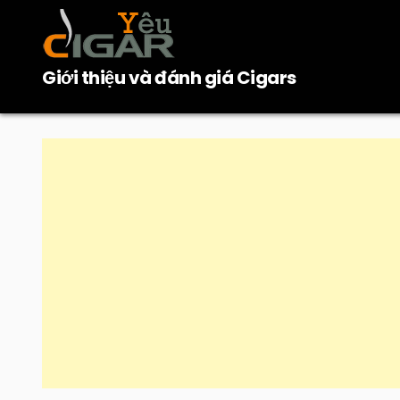
Skip
to
content
Giới thiệu và đánh giá Cigars