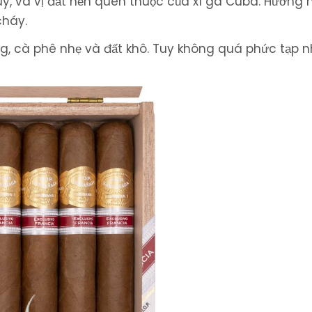
uy, và vị đất nền quen thuộc của xì gà Cuba. Hương 
cháy.
ắng, cà phê nhẹ và đất khô. Tuy không quá phức tạp 