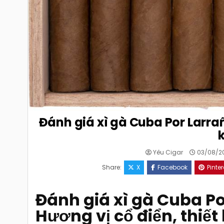
Đánh giá xì gà Cuba Por Larra
Yêu Cigar
03/08/2
Share:
X
Facebook
Pinter
Đánh giá xì gà Cuba P
Hương vị cổ điển, thiết