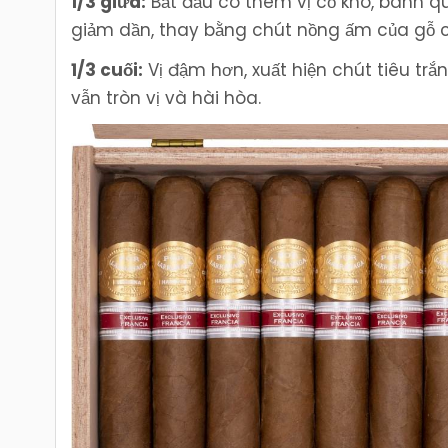
1/3 giữa:
Bắt đầu có thêm vị cỏ khô, bánh q
giảm dần, thay bằng chút nồng ấm của gỗ 
1/3 cuối:
Vị đậm hơn, xuất hiện chút tiêu tr
vẫn tròn vị và hài hòa.