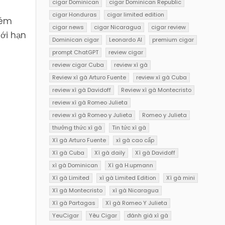
cigar Dominican
cigar Dominican Republic
cigar Honduras
cigar limited edition
kém
cigar news
cigar Nicaragua
cigar review
ới hạn
Dominican cigar
Leonardo AI
premium cigar
prompt ChatGPT
review cigar
review cigar Cuba
review xì gà
Review xì gà Arturo Fuente
review xì gà Cuba
review xì gà Davidoff
Review xì gà Montecristo
review xì gà Romeo Julieta
review xì gà Romeo y Julieta
Romeo y Julieta
thưởng thức xì gà
Tin tức xì gà
Xì gà Arturo Fuente
xì gà cao cấp
Xì gà Cuba
Xì gà daily
Xì gà Davidoff
xì gà Dominican
Xì gà H.upmann
Xì gà Limited
xì gà Limited Edition
Xì gà mini
Xì gà Montecristo
xì gà Nicaragua
Xì gà Partagas
Xì gà Romeo Y Julieta
YeuCigar
Yêu Cigar
đánh giá xì gà