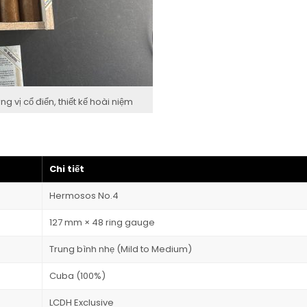
vị cổ điển, thiết kế hoài niệm
Chi tiết
Hermosos No.4
127 mm × 48 ring gauge
Trung bình nhẹ (Mild to Medium)
Cuba (100%)
LCDH Exclusive