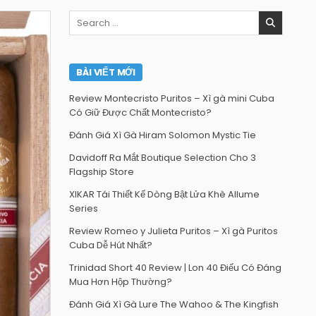
Search
for:
BÀI VIẾT MỚI
Review Montecristo Puritos – Xì gà mini Cuba
Có Giữ Được Chất Montecristo?
Đánh Giá Xì Gà Hiram Solomon Mystic Tie
Davidoff Ra Mắt Boutique Selection Cho 3
Flagship Store
XIKAR Tái Thiết Kế Dòng Bật Lửa Khè Allume
Series
Review Romeo y Julieta Puritos – Xì gà Puritos
Cuba Dễ Hút Nhất?
Trinidad Short 40 Review | Lon 40 Điếu Có Đáng
Mua Hơn Hộp Thường?
Đánh Giá Xì Gà Lure The Wahoo & The Kingfish