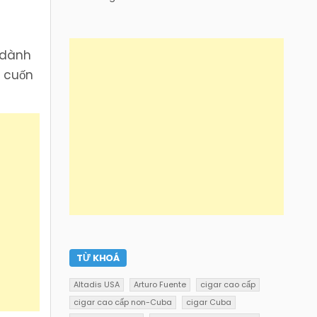
 dành
h cuốn
TỪ KHOÁ
Altadis USA
Arturo Fuente
cigar cao cấp
cigar cao cấp non-Cuba
cigar Cuba