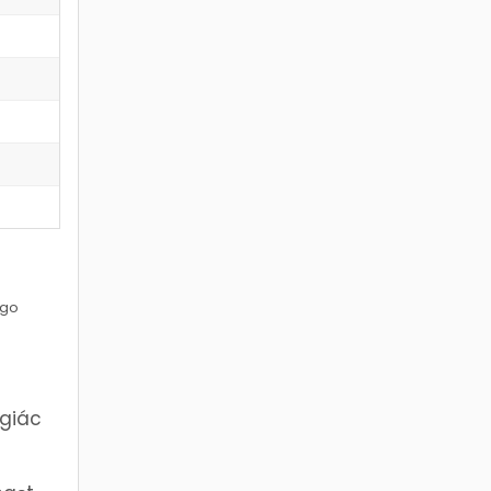
ogo
 giác