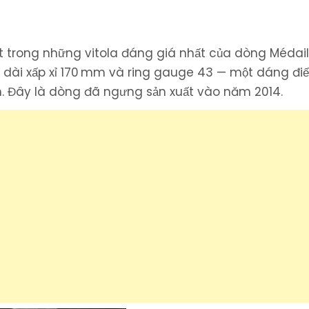
tế
 trong những vitola đáng giá nhất của dòng Médail
 dài xấp xỉ 170 mm và ring gauge 43 — một dáng điế
. Đây là dòng đã ngưng sản xuất vào năm 2014.