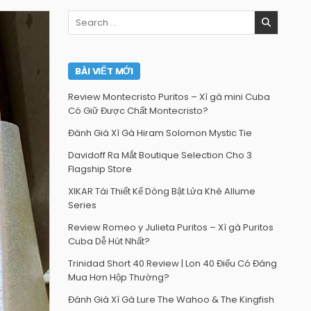
Search
for:
BÀI VIẾT MỚI
Review Montecristo Puritos – Xì gà mini Cuba
Có Giữ Được Chất Montecristo?
Đánh Giá Xì Gà Hiram Solomon Mystic Tie
Davidoff Ra Mắt Boutique Selection Cho 3
Flagship Store
XIKAR Tái Thiết Kế Dòng Bật Lửa Khè Allume
Series
Review Romeo y Julieta Puritos – Xì gà Puritos
Cuba Dễ Hút Nhất?
Trinidad Short 40 Review | Lon 40 Điếu Có Đáng
Mua Hơn Hộp Thường?
Đánh Giá Xì Gà Lure The Wahoo & The Kingfish