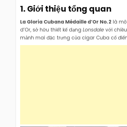
1. Giới thiệu tổng quan
La Gloria Cubana Médaille d’Or No. 2
là một
d’Or, sở hữu thiết kế dạng
Lonsdale
với chiều
mảnh mai đặc trưng của cigar Cuba cổ điển