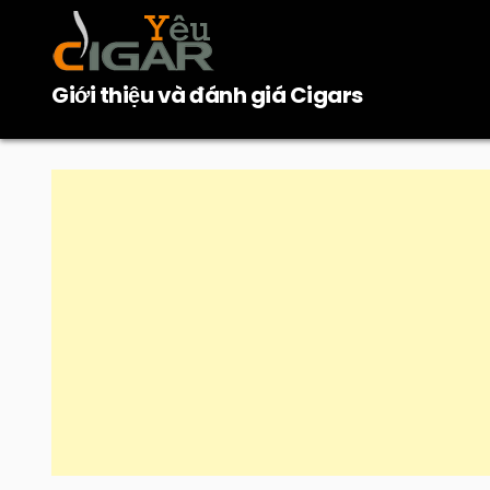
Skip
to
content
Giới thiệu và đánh giá Cigars