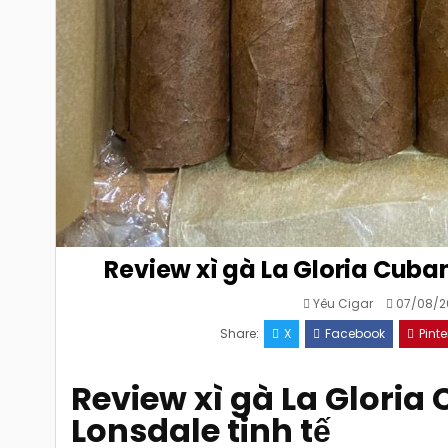
Review xì gà La Gloria Cuban
Yêu Cigar
07/08/2
Share:
X
Facebook
Pinte
Review xì gà La Gloria 
Lonsdale tinh tế