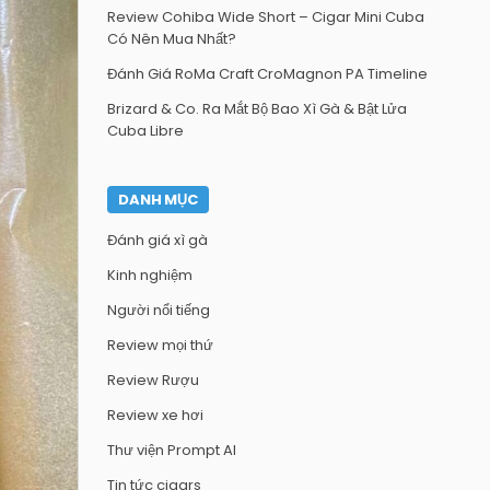
Review Cohiba Wide Short – Cigar Mini Cuba
Có Nên Mua Nhất?
Đánh Giá RoMa Craft CroMagnon PA Timeline
Brizard & Co. Ra Mắt Bộ Bao Xì Gà & Bật Lửa
Cuba Libre
DANH MỤC
Đánh giá xì gà
Kinh nghiệm
Người nổi tiếng
Review mọi thứ
Review Rượu
Review xe hơi
Thư viện Prompt AI
Tin tức cigars