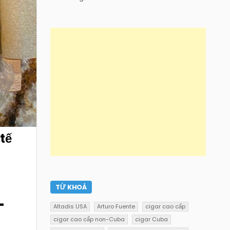
tế
TỪ KHOÁ
–
Altadis USA
Arturo Fuente
cigar cao cấp
cigar cao cấp non-Cuba
cigar Cuba