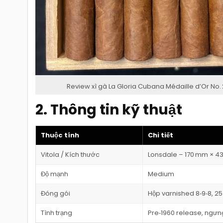
Review xì gà La Gloria Cubana Médaille d’Or No. 2
2. Thông tin kỹ thuật
Thuộc tính
Chi tiết
Vitola / Kích thước
Lonsdale – 170 mm × 4
Độ mạnh
Medium
Đóng gói
Hộp varnished 8‑9‑8, 25
Tình trạng
Pre‑1960 release, ngưn