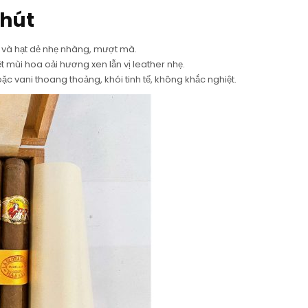
 hút
và hạt dẻ nhẹ nhàng, mượt mà.
t mùi hoa oải hương xen lẫn vị leather nhẹ.
ặc vani thoang thoảng, khói tinh tế, không khắc nghiệt.