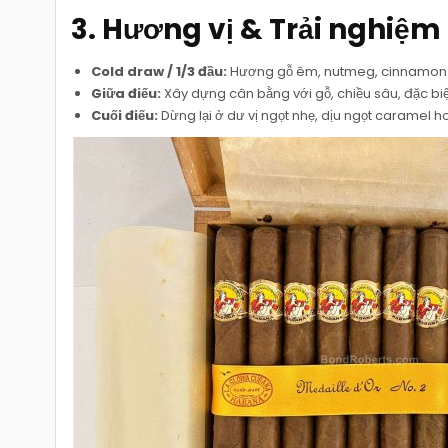
3. Hương vị & Trải nghiệm
Cold draw / 1/3 đầu:
Hương gỗ êm, nutmeg, cinnamon 
Giữa điếu:
Xây dựng cân bằng với gỗ, chiều sâu, đặc biệ
Cuối điếu:
Dừng lại ở dư vị ngọt nhẹ, dịu ngọt caramel ho