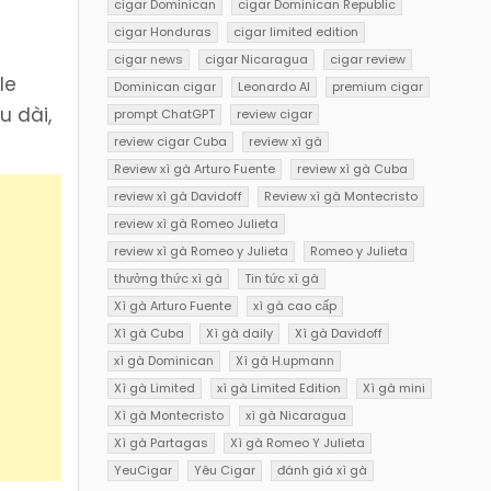
cigar Dominican
cigar Dominican Republic
cigar Honduras
cigar limited edition
cigar news
cigar Nicaragua
cigar review
le
Dominican cigar
Leonardo AI
premium cigar
u dài,
prompt ChatGPT
review cigar
review cigar Cuba
review xì gà
Review xì gà Arturo Fuente
review xì gà Cuba
review xì gà Davidoff
Review xì gà Montecristo
review xì gà Romeo Julieta
review xì gà Romeo y Julieta
Romeo y Julieta
thưởng thức xì gà
Tin tức xì gà
Xì gà Arturo Fuente
xì gà cao cấp
Xì gà Cuba
Xì gà daily
Xì gà Davidoff
xì gà Dominican
Xì gà H.upmann
Xì gà Limited
xì gà Limited Edition
Xì gà mini
Xì gà Montecristo
xì gà Nicaragua
Xì gà Partagas
Xì gà Romeo Y Julieta
YeuCigar
Yêu Cigar
đánh giá xì gà