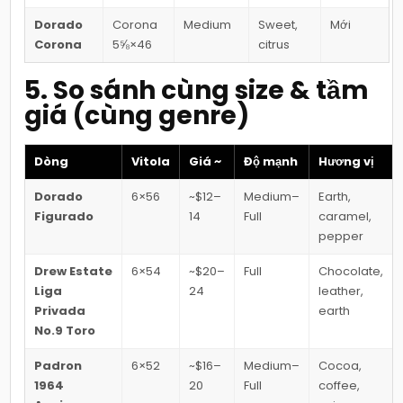
Dorado
Corona
Medium
Sweet,
Mới
Corona
5⅝×46
citrus
5. So sánh cùng size & tầm
giá (cùng genre)
Dòng
Vitola
Giá ~
Độ mạnh
Hương vị
Dorado
6×56
~$12–
Medium–
Earth,
Figurado
14
Full
caramel,
pepper
Drew Estate
6×54
~$20–
Full
Chocolate,
Liga
24
leather,
Privada
earth
No.9 Toro
Padron
6×52
~$16–
Medium–
Cocoa,
1964
20
Full
coffee,