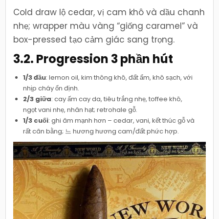
Cold draw lộ cedar, vị cam khô và dầu chanh
nhẹ; wrapper màu vàng “giống caramel” và
box-pressed tạo cảm giác sang trọng.
3.2. Progression 3 phần hút
1/3 đầu
: lemon oil, kim thông khô, đất ẩm, khô sạch, với
nhịp cháy ổn định.
2/3 giữa
: cay ấm cay da, tiêu trắng nhẹ, toffee khô,
ngọt vani nhẹ, nhân hạt; retrohale gỗ.
1/3 cuối
: ghi âm mạnh hơn – cedar, vani, kết thúc gỗ và
rất cân bằng; 느 hương hương cam/đất phức hợp.