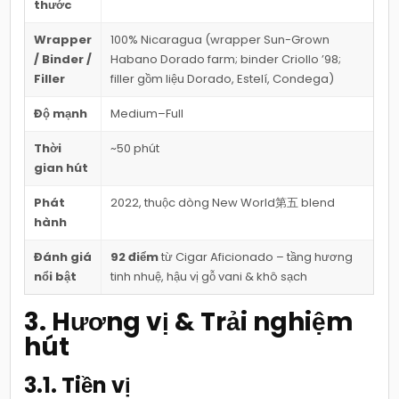
thước
Wrapper
100% Nicaragua (wrapper Sun-Grown
/ Binder /
Habano Dorado farm; binder Criollo ’98;
Filler
filler gồm liệu Dorado, Estelí, Condega)
Độ mạnh
Medium–Full
Thời
~50 phút
gian hút
Phát
2022, thuộc dòng New World第五 blend
hành
Đánh giá
92 điểm
từ Cigar Aficionado – tầng hương
nổi bật
tinh nhuệ, hậu vị gỗ vani & khô sạch
3. Hương vị & Trải nghiệm
hút
3.1. Tiền vị