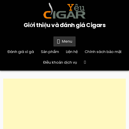
Skip
to
content
Giới thiệu và đánh giá Cigars
Menu
Đánh giá xì gà
Sản phẩm
Liện hệ
Chính sách bảo mật
Điều khoản dịch vụ