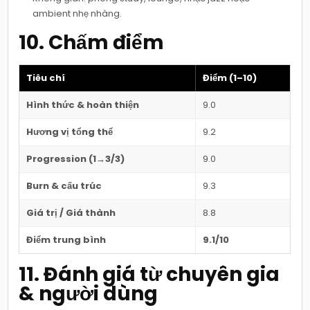
ambient nhẹ nhàng.
10. Chấm điểm
Tiêu chí
Điểm (1–10)
Hình thức & hoàn thiện
9.0
Hương vị tổng thể
9.2
Progression (1→3/3)
9.0
Burn & cấu trúc
9.3
Giá trị / Giá thành
8.8
Điểm trung bình
9.1/10
11. Đánh giá từ chuyên gia
& người dùng