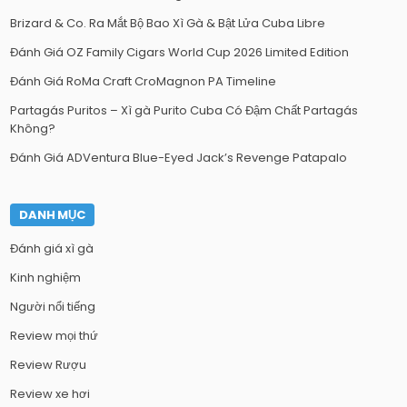
Brizard & Co. Ra Mắt Bộ Bao Xì Gà & Bật Lửa Cuba Libre
Đánh Giá OZ Family Cigars World Cup 2026 Limited Edition
Đánh Giá RoMa Craft CroMagnon PA Timeline
Partagás Puritos – Xì gà Purito Cuba Có Đậm Chất Partagás
Không?
Đánh Giá ADVentura Blue-Eyed Jack’s Revenge Patapalo
DANH MỤC
Đánh giá xì gà
Kinh nghiệm
Người nổi tiếng
Review mọi thứ
Review Rượu
Review xe hơi