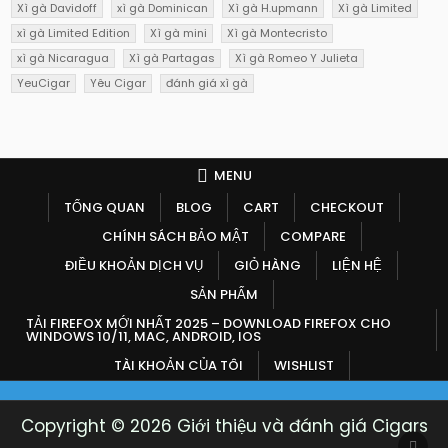
Xì gà Davidoff
xì gà Dominican
Xì gà H.upmann
Xì gà Limited
xì gà Limited Edition
Xì gà mini
Xì gà Montecristo
xì gà Nicaragua
Xì gà Partagas
Xì gà Romeo Y Julieta
YeuCigar
Yêu Cigar
đánh giá xì gà
MENU
TỔNG QUAN
BLOG
CART
CHECKOUT
CHÍNH SÁCH BẢO MẬT
COMPARE
ĐIỀU KHOẢN DỊCH VỤ
GIỎ HÀNG
LIỆN HỆ
SẢN PHẨM
TẢI FIREFOX MỚI NHẤT 2025 – DOWNLOAD FIREFOX CHO
WINDOWS 10/11, MAC, ANDROID, IOS
TÀI KHOẢN CỦA TÔI
WISHLIST
Copyright © 2026 Giới thiệu và đánh giá Cigars
SCR