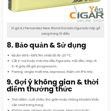
Xì gà AJ Fernandez New World Dorado Figurado hộp gỗ
sang trọng 10 điếu
8. Bảo quản & Sử dụng
Độ ẩm 65%–68% RH; nhiệt độ 18–20 °C.
Cắt V-cut hoặc mài nhẹ đầu Figurado; mồi đều; nhịp rít
6–8 giây để giữ progression.
Pairing: single malt nhẹ, espresso, thậm chí IPA nhẹ.
9. Gợi ý không gian & thời
điểm thưởng thức
Thời điểm: cuối chiều, thư giãn hoặc những khoảnh khắc
cần chút trang trọng.
Không gian: phòng study, lounge, nhạc jazz hoặc