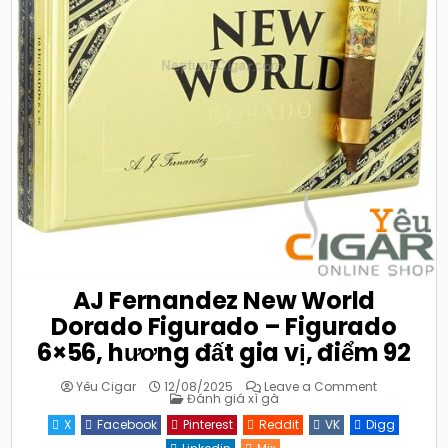
AJ Fernandez New World
Dorado Figurado – Figurado
6×56, hương đất gia vị, điểm 92
on
Yêu Cigar
12/08/2025
Leave a Comment
Posted
AJ
Đánh giá xì gà
in
Fernandez
New
X
Facebook
Pinterest
Reddit
VK
Digg
World
Dorado