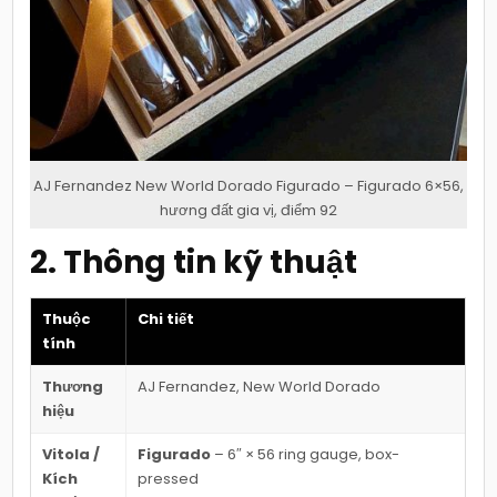
AJ Fernandez New World Dorado Figurado – Figurado 6×56,
hương đất gia vị, điểm 92
2. Thông tin kỹ thuật
Thuộc
Chi tiết
tính
Thương
AJ Fernandez, New World Dorado
hiệu
Vitola /
Figurado
– 6″ × 56 ring gauge, box-
Kích
pressed