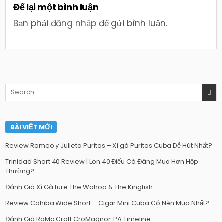
Để lại một bình luận
Bạn phải
đăng nhập
để gửi bình luận.
Search
for:
BÀI VIẾT MỚI
Review Romeo y Julieta Puritos – Xì gà Puritos Cuba Dễ Hút Nhất?
Trinidad Short 40 Review | Lon 40 Điếu Có Đáng Mua Hơn Hộp
Thường?
Đánh Giá Xì Gà Lure The Wahoo & The Kingfish
Review Cohiba Wide Short – Cigar Mini Cuba Có Nên Mua Nhất?
Đánh Giá RoMa Craft CroMagnon PA Timeline