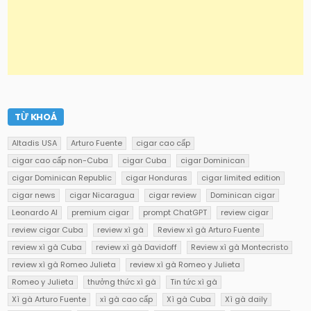
TỪ KHOÁ
Altadis USA
Arturo Fuente
cigar cao cấp
cigar cao cấp non-Cuba
cigar Cuba
cigar Dominican
cigar Dominican Republic
cigar Honduras
cigar limited edition
cigar news
cigar Nicaragua
cigar review
Dominican cigar
Leonardo AI
premium cigar
prompt ChatGPT
review cigar
review cigar Cuba
review xì gà
Review xì gà Arturo Fuente
review xì gà Cuba
review xì gà Davidoff
Review xì gà Montecristo
review xì gà Romeo Julieta
review xì gà Romeo y Julieta
Romeo y Julieta
thưởng thức xì gà
Tin tức xì gà
Xì gà Arturo Fuente
xì gà cao cấp
Xì gà Cuba
Xì gà daily