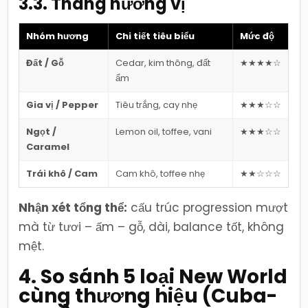
3.3. Thang hương vị
Nhóm hương
Chi tiết tiêu biểu
Mức độ
Đất / Gỗ
Cedar, kim thông, đất
★★★★☆
ẩm
Gia vị / Pepper
Tiêu trắng, cay nhẹ
★★★☆☆
Ngọt /
Lemon oil, toffee, vani
★★★☆☆
Caramel
Trái khô / Cam
Cam khô, toffee nhẹ
★★☆☆☆
Nhận xét tổng thể:
cấu trúc progression mượt
mà từ tươi – ấm – gỗ, dài, balance tốt, không
mệt.
4. So sánh 5 loại New World
cùng thương hiệu (Cuba-