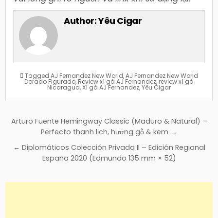
Author:
Yêu Cigar
Tagged
AJ Fernandez New World
,
AJ Fernandez New World
Dorado Figurado
,
Review xì gà AJ Fernandez
,
review xì gà
Nicaragua
,
Xì gà AJ Fernandez
,
Yêu Cigar
Điều
Arturo Fuente Hemingway Classic (Maduro & Natural) –
hướng
Perfecto thanh lịch, hương gỗ & kem →
bài
← Diplomáticos Colección Privada II – Edición Regional
viết
España 2020 (Edmundo 135 mm × 52)