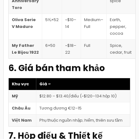
Anniversary
spice
Toro
Oliva Serie
5⅝×52
~$10–
Medium–
Earth,
V Maduro
14
Full
pepper,
cocoa
My Father
6×50
~$18–
Full
Spice,
Le Bijou 1922
22
cedar, fruit
6. Giá bán tham khảo
Khu vực
Giá ~
Mỹ
$12.80 – $13.40/điếu (~$120–134 hộp 10)
Châu Âu
Tương đương €12–15
Việt Nam
Phụ thuộc nguồn nhập; hiếm, thiên sưu tầm
7. Hộp điếu & Thiết kế