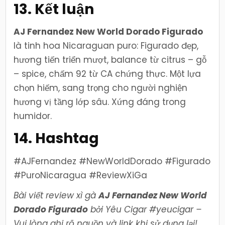
13. Kết luận
AJ Fernandez New World Dorado Figurado
là tinh hoa Nicaraguan puro: Figurado đẹp,
hương tiến triển mượt, balance từ citrus – gỗ
– spice, chấm 92 từ CA chứng thực. Một lựa
chọn hiếm, sang trọng cho người nghiện
hương vị tầng lớp sâu. Xứng đáng trong
humidor.
14. Hashtag
#AJFernandez #NewWorldDorado #Figurado
#PuroNicaragua #ReviewXiGa
Bài viết review xì gà
AJ Fernandez New World
Dorado Figurado
bởi Yêu Cigar #yeucigar –
Vui lòng ghi rõ nguồn và link khi sử dụng lại!