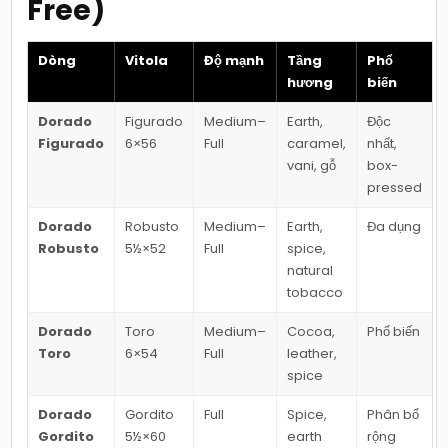
Free)
Dòng
Vitola
Độ mạnh
Tầng
Phổ
hương
biến
Dorado
Figurado
Medium–
Earth,
Độc
Figurado
6×56
Full
caramel,
nhất,
vani, gỗ
box-
pressed
Dorado
Robusto
Medium–
Earth,
Đa dụng
Robusto
5½×52
Full
spice,
natural
tobacco
Dorado
Toro
Medium–
Cocoa,
Phổ biến
Toro
6×54
Full
leather,
spice
Dorado
Gordito
Full
Spice,
Phân bổ
Gordito
5½×60
earth
rộng