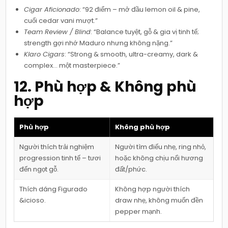
Cigar Aficionado
: “92 điểm – mở đầu lemon oil & pine,
cuối cedar vani mượt.”
Team Review / Blind
: “Balance tuyệt, gỗ & gia vị tinh tế;
strength gợi nhớ Maduro nhưng không nặng.”
Klaro Cigars
: “Strong & smooth, ultra-creamy, dark &
complex… một masterpiece.”
12. Phù hợp & Không phù
hợp
Phù hợp
Không phù hợp
Người thích trải nghiệm
Người tìm điếu nhẹ, ring nhỏ,
progression tinh tế – tươi
hoặc không chịu nổi hương
đến ngọt gỗ.
đất/phức.
Thích dáng Figurado
Không hợp người thích
&icioso.
draw nhẹ, không muốn đền
pepper mạnh.